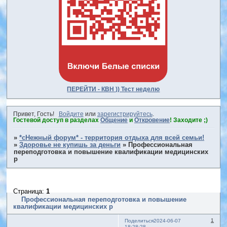
ПЕРЕЙТИ - КВН )) Тест неделю
Привет, Гость!
Войдите
или
зарегистрируйтесь
.
Гостевой доступ в разделах
Общение
и
Откровение
! Заходите ;)
»
*сНежный форум* - территория отдыха для всей семьи!
»
Здоровье не купишь за деньги
»
Профессиональная
переподготовка и повышение квалификации медицинских
р
Страница:
1
Профессиональная переподготовка и повышение
квалификации медицинских р
1
Поделиться
2024-06-07
18:28:28