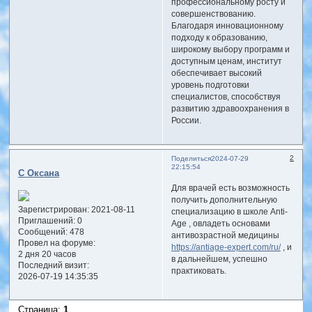
профессиональному росту и
совершенствованию.
Благодаря инновационному
подходу к образованию,
широкому выбору программ и
доступным ценам, институт
обеспечивает высокий
уровень подготовки
специалистов, способствуя
развитию здравоохранения в
России.
2
Поделиться
2024-07-29
22:15:54
С Оксана
Для врачей есть возможность
получить дополнительную
Зарегистрирован
: 2021-08-11
специализацию в школе Anti-
Приглашений:
0
Age , овладеть основами
Сообщений:
478
антивозрастной медицины
Провел на форуме:
https://antiage-expert.com/ru/
, и
2 дня 20 часов
в дальнейшем, успешно
Последний визит:
практиковать.
2026-07-19 14:35:35
Страница:
1