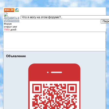
Форум
открыт уже
7503
дней
Форум
Участники
Правила
Регистрация
Дневники
пользователей
Войти
Активные темы
Объявление