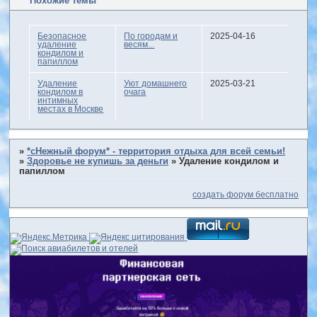
Похожие темы
Безопасное
По городам и
2025-04-16
удаление
весям...
кондилом и
папиллом
Удаление
Уют домашнего
2025-03-21
кондилом в
очага
интимных
местах в Москве
»
*сНежный форум* - территория отдыха для всей семьи!
»
Здоровье не купишь за деньги
»
Удаление кондилом и
папиллом
создать форум бесплатно