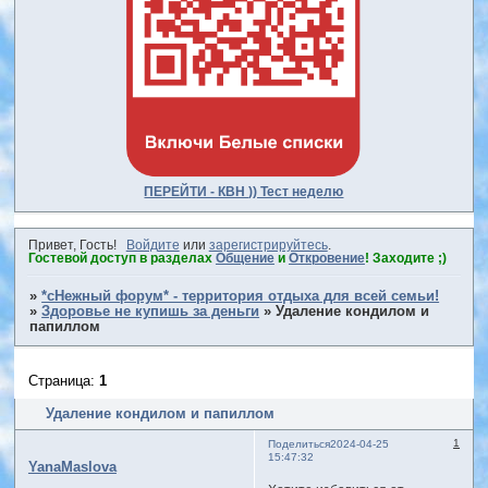
ПЕРЕЙТИ - КВН )) Тест неделю
Привет, Гость!
Войдите
или
зарегистрируйтесь
.
Гостевой доступ в разделах
Общение
и
Откровение
! Заходите ;)
»
*сНежный форум* - территория отдыха для всей семьи!
»
Здоровье не купишь за деньги
»
Удаление кондилом и
папиллом
Страница:
1
Удаление кондилом и папиллом
1
Поделиться
2024-04-25
15:47:32
YanaMaslova