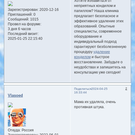
Хотите избавиться от
неприятных кондилом и
Зарегистрирован
: 2020-12-16
папиллом? Наша клиника
Приглашений:
0
предлагает безопасное и
Сообщений:
1015
эффективное удаление этих
Провел на форуме:
образований. Опытные
3 дня 6 часов
специалисты, современное
Последний визит:
оборудование и
2025-01-25 22:15:40
индивидуальный подход
гарантируют безболезненную
процедуру
удаление
кондилом
и быстрое
восстановление. Забудьте о
неудобствах и запишитесь на
консультацию уже сегодня!
2
Поделиться
2024-04-25
16:33:44
Vlasoed
Мама их удаляла, очень
противная штука.
Откуда:
Россия