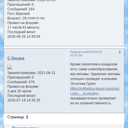
Зарегистрирован
: 2022-06-01
Приглашений:
0
Сообщений:
164
Пол:
Мужской
Возраст:
28
[1998-03-08]
Провел на форуме:
17 часов 43 минуты
Последний визит:
2026-06-26 14:39:58
3
Поделиться
2025-02-19
01:07:54
С Оксана
Кроме папиллом и кондилом
есть такие новообразования,
Зарегистрирован
: 2021-08-11
как липомы. Удаление липомы
Приглашений:
0
успешно проводят в клинике
Сообщений:
478
Эстетика Групп
Провел на форуме:
https://esthetica-group.ru/uslugi-
2 дня 20 часов
i-cen … ie-lipomy/
,
Последний визит:
предварительно проверяют
2026-07-19 14:35:35
их на злокачественность.
Страница:
1