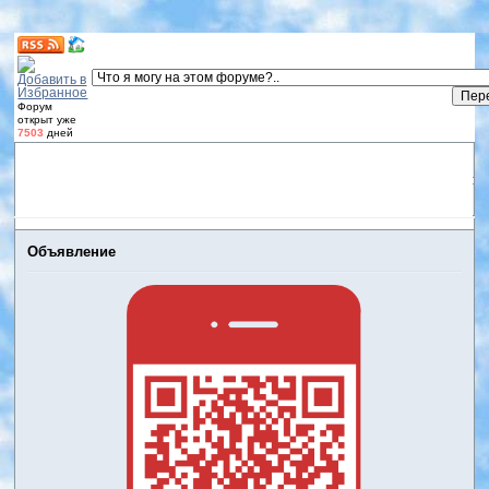
Форум
открыт уже
7503
дней
Форум
Участники
Правила
Регистрация
Дневники
пользователей
Войти
Активные темы
Объявление