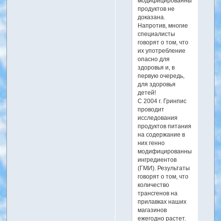
модифицированных
продуктов не
доказана.
Напротив, многие
специалисты
говорят о том, что
их употребление
опасно для
здоровья и, в
первую очередь,
для здоровья
детей!
С 2004 г. Гринпис
проводит
исследования
продуктов питания
на содержание в
них генно
модифицированных
ингредиентов
(ГМИ). Результаты
говорят о том, что
количество
трансгенов на
прилавках наших
магазинов
ежегодно растет.