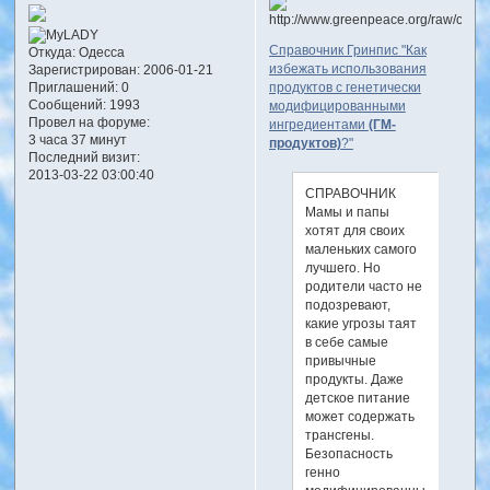
Справочник Гринпис "Как
Откуда:
Одесса
избежать использования
Зарегистрирован
: 2006-01-21
Приглашений:
0
продуктов с генетически
Сообщений:
1993
модифицированными
Провел на форуме:
ингредиентами
(ГМ-
3 часа 37 минут
продуктов)
?"
Последний визит:
2013-03-22 03:00:40
СПРАВОЧНИК
Мамы и папы
хотят для своих
маленьких самого
лучшего. Но
родители часто не
подозревают,
какие угрозы таят
в себе самые
привычные
продукты. Даже
детское питание
может содержать
трансгены.
Безопасность
генно