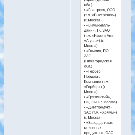
обл.)
• «Быстров», ООО
(т.м. «Быстренок»)
(г. Москва)
• «Вимм-билль-
данн», ТК, ЗАО
(т.м. «Рыжий Ап»,
«Агуша») (г.
Москва)
• «Гамми», ПО,
ЗАО
(Нижегородская
обл.)
• «Гербер
Продактс
Компани» (т.м.
«Гербер») (г.
Москва)
• «Грязинский»,
ПК, ОАО (г. Москва)
• «Диетпродукт»,
ЗАО (т.м. «Хрямм»)
(г. Москва)
• «Завод детских
молочных
продуктов», ОАО