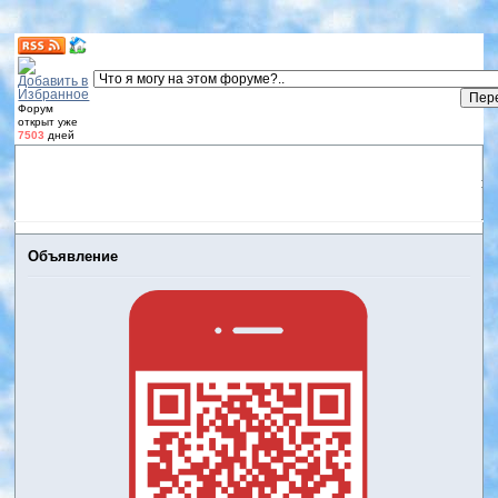
Форум
открыт уже
7503
дней
Форум
Участники
Правила
Регистрация
Дневники
пользователей
Войти
Активные темы
Объявление