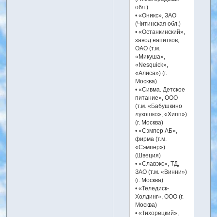
обл.)
• «Оникс», ЗАО
(Читинская обл.)
• «Останкинский»,
завод напитков,
ОАО (т.м.
«Микуша»,
«Nesquick»,
«Алиса») (г.
Москва)
• «Сивма. Детское
питание», ООО
(т.м. «Бабушкино
лукошко», «Хипп»)
(г. Москва)
• «Сэмпер АБ»,
фирма (т.м.
«Сэмпер»)
(Швеция)
• «Славэкс», ТД,
ЗАО (т.м. «Винни»)
(г. Москва)
• «Теледиск-
Холдинг», ООО (г.
Москва)
• «Тихорецкий»,