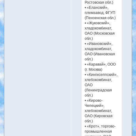
Ростовская обл.)
• «Еланский»,
племзавод, ФГУП
(Пензенская обл.)
• «Жуковский»,
хладокомбинат,
ОАО (Московская
обл.)
• «Ивановский»,
хладокомбинат,
ОАО (Ивановская
обл.)
• «Каравай», ООО
(г. Москва)
• «Кингисеппский»,
хлебокомбинат,
ОАО
(Ленинградская
обл.)
• «Кирово-
Чепецкий»,
хлебокомбинат,
ОАО (Кировская
обл.)
• «Крот», торгово-
промышленная