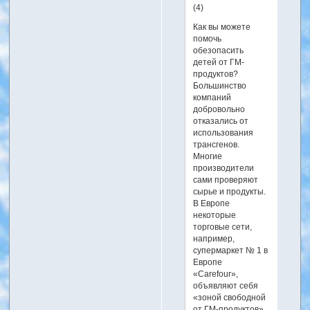
(4)
Как вы можете
помочь
обезопасить
детей от ГМ-
продуктов?
Большинство
компаний
добровольно
отказались от
использования
трансгенов.
Многие
производители
сами проверяют
сырье и продукты.
В Европе
некоторые
торговые сети,
например,
супермаркет № 1 в
Европе
«Carefour»,
объявляют себя
«зоной свободной
от ГМ-продуктов».