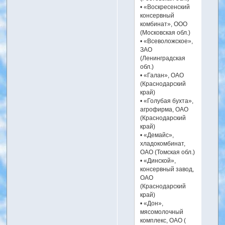
• «Воскресенский
консервный
комбинат», ООО
(Московская обл.)
• «Всеволожское»,
ЗАО
(Ленинградская
обл.)
• «Галан», ОАО
(Краснодарский
край)
• «Голубая бухта»,
агрофирма, ОАО
(Краснодарский
край)
• «Демайс»,
хладокомбинат,
ОАО (Томская обл.)
• «Динской»,
консервный завод,
ОАО
(Краснодарский
край)
• «Дон»,
мясомолочный
комплекс, ОАО (