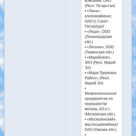
компания, ОАО
(Респ. Татарстан)
• «Лана»,
хлебокомбинат,
ОАО (г. Санкт-
Петербург)
• «Леда», ООО
(Ленинградская
обл.)
• «Лесное», ООО
(Тюменская обл.)
• «Марийское»,
ЗАО (Респ. Марий
Эл)
• «Мари-Турекское
Райпо», (Респ.
Марий Эл)
•
Межрегиональное
предприятие по
переработке
молока, АО о.т.
(Московская обл.)
• «Москаленский»,
маслосыркомбинат,
ОАО (Омская обл.)
•