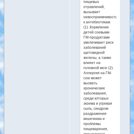
пищевых
отравлений,
вызывает
невосприимчивость
к антибиотикам
(1). Кормление
детей соевыми
ГМ-продуктами
увеличивает риск
заболеваний
щитовидной
железы, а также
влияет на
головной мозг (2).
Аллергия на ГМ-
сою может
вызвать
хронические
заболевания,
среди клторых
экзема и угревая
сыпь, синдром
раздражения
кишечника и
проблемы
пищеварения,
хроническая