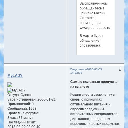
За справочником
обращайтесь в
Гринпис России.
Он также
размещен на
wwwgreenpeace.ru
В марте будет
обнавление
справочника.
2
Поделиться
2006-03-05
14:22:08
MyLADY
Самые полезные продукты
на планете
Решив внести свою лепту в
Откуда:
Одесса
Зарегистрирован
: 2006-01-21
споры о принципах
Приглашений:
0
оптимального питания и
Сообщений:
1993
опросив полдюжины
Провел на форуме:
авторитетных специалистов-
3 часа 37 минут
диетологов, предлагаем
Последний визит:
перечень пищевых продуктов,
2013-03-22 03:00:40