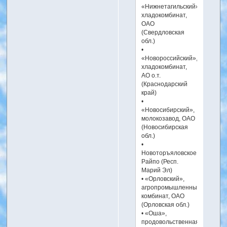
«Нижнетагильский»,
хладокомбинат,
ОАО
(Свердловская
обл.)
•
«Новороссийский»,
хладокомбинат,
АО о.т.
(Краснодарский
край)
•
«Новосибирский»,
молокозавод, ОАО
(Новосибирская
обл.)
•
Новоторъяловское
Райпо (Респ.
Марий Эл)
• «Орловский»,
агропромышленный
комбинат, ОАО
(Орловская обл.)
• «Оша»,
продовольственная