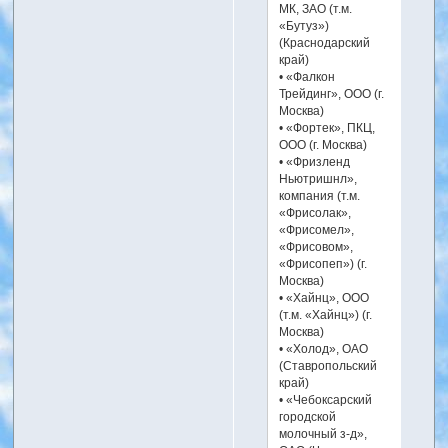
МК, ЗАО (т.м.
«Бутуз»)
(Краснодарский
край)
• «Фалкон
Трейдинг», ООО (г.
Москва)
• «Фортек», ПКЦ,
ООО (г. Москва)
• «Фризленд
Ньютришнл»,
компания (т.м.
«Фрисолак»,
«Фрисомел»,
«Фрисовом»,
«Фрисопеп») (г.
Москва)
• «Хайнц», ООО
(т.м. «Хайнц») (г.
Москва)
• «Холод», ОАО
(Ставропольский
край)
• «Чебоксарский
городской
молочный з-д»,