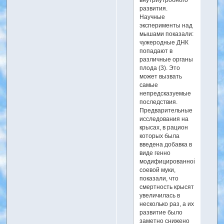
развития.
Научные
эксперименты над
мышами показали:
чужеродные ДНК
попадают в
различные органы
плода (3). Это
может вызвать
самые
непредсказуемые
последствия.
Предварительные
исследования на
крысах, в рацион
которых была
введена добавка в
виде генно
модифицированной
соевой муки,
показали, что
смертность крысят
увеличилась в
несколько раз, а их
развитие было
заметно снижено