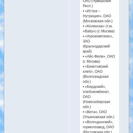
ОАО (Чувашская
Респ.)
• «Истра –
Нутриция», ОАО
(Московская обл.)
• «Колинска» (т.м.
«Baby») (г. Москва)
• «Агрокомплекс»,
ЗАО
(Краснодарский
край)
• «Айс-Фили», ОАО
(г. Москва)
• «Бекетовский
хлеб», ОАО
(Волгоградская
обл.)
• «Бердский»,
хлебокомбинат,
ОАО
(Новосибирская
обл.)
• «Вита», ОАО
(Ульяновская обл.)
• «Волгодонский»,
гормолзавод, ОАО
(Ростовская обл.)