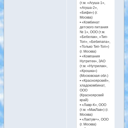
(т.м. «Агуша-1»,
«Агуша-2»,
«Бифи») (г.
Москва)
• «Комбинат
детского питания
№ 1», ООО (т.м.
«Бебелак», «Тип-
Топ», «Бебипапа»,
«Только Тип-Топ»)
(г. Москва)
• «Компания
Нутритек», ЗАО
(т.м. «Нутрилак»,
«Крошка»)
(Московская обл.)
• «Красноярский»,
хладокомбинат,
ООО
(Красноярский
край)
• «Лавр-К», ООО
(т.м. «МакЛав») (г.
Москва)
• «Лактум+», ООО
(г. Москва)