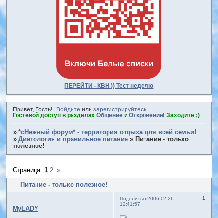
ПЕРЕЙТИ - КВН )) Тест неделю
Привет, Гость!
Войдите
или
зарегистрируйтесь
.
Гостевой доступ в разделах
Общение
и
Откровение
! Заходите ;)
»
*сНежный форум* - территория отдыха для всей семьи!
»
Диетология и правильное питание
»
Питание - только
полезное!
Страница:
1
2
»
Питание - только полезное!
1
Поделиться
2006-02-26
12:41:57
MyLADY