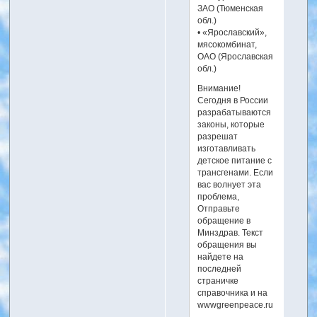
ЗАО (Тюменская
обл.)
• «Ярославский»,
мясокомбинат,
ОАО (Ярославская
обл.)
Внимание!
Сегодня в России
разрабатываются
законы, которые
разрешат
изготавливать
детское питание с
трансгенами. Если
вас волнует эта
проблема,
Отправьте
обращение в
Минздрав. Текст
обращения вы
найдете на
последней
страничке
справочника и на
wwwgreenpeace.ru