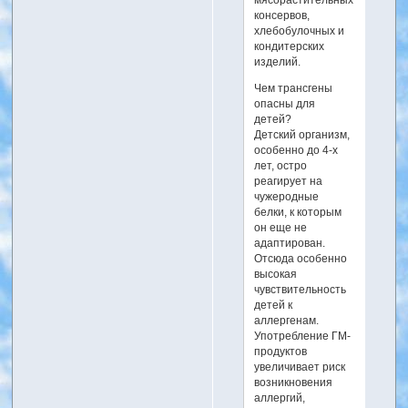
мясорастительных
консервов,
хлебобулочных и
кондитерских
изделий.
Чем трансгены
опасны для
детей?
Детский организм,
особенно до 4-х
лет, остро
реагирует на
чужеродные
белки, к которым
он еще не
адаптирован.
Отсюда особенно
высокая
чувствительность
детей к
аллергенам.
Употребление ГМ-
продуктов
увеличивает риск
возникновения
аллергий,