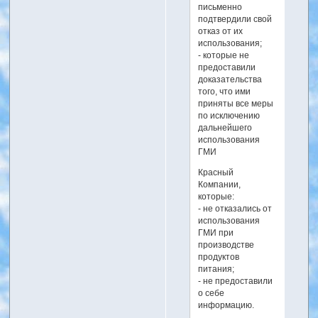
письменно
подтвердили свой
отказ от их
использования;
- которые не
предоставили
доказательства
того, что ими
приняты все меры
по исключению
дальнейшего
использования
ГМИ
Красный
Компании,
которые:
- не отказались от
использования
ГМИ при
производстве
продуктов
питания;
- не предоставили
о себе
информацию.