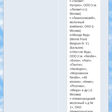
• «Леовит-
Нутрио», ООО (т.м.
«Леовит») (г.
Москва)
• «Лианозовский»,
молочный
комбинат, ОАО (г.
Москва)
•«Монди Фуд»
(Mondi Food
Belgium N. V.)
(Бельгия)
•«Нестле Фуд»,
ООО (т.м. «Nestle»,
«Бона», «Nan»,
«Пилти»,
«Nestogen»,
«Мороженое
Nestle», «48
копеек», «Кимо»,
«Розочка»,
«Mega» и др.) (г.
Москва)
• «Нижегородский
молочный з-д №
1», ОАО
(Нижегородская