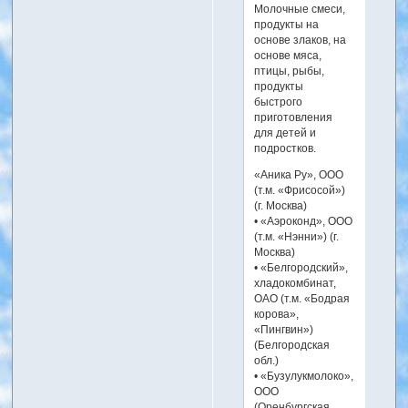
Молочные смеси,
продукты на
основе злаков, на
основе мяса,
птицы, рыбы,
продукты
быстрого
приготовления
для детей и
подростков.
«Аника Ру», ООО
(т.м. «Фрисосой»)
(г. Москва)
• «Аэроконд», ООО
(т.м. «Нэнни») (г.
Москва)
• «Белгородский»,
хладокомбинат,
ОАО (т.м. «Бодрая
корова»,
«Пингвин»)
(Белгородская
обл.)
• «Бузулукмолоко»,
ООО
(Оренбургская