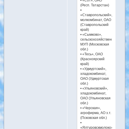
• «Сот», ОАО
(Респ. Татарстан)
•
«Ставропольский»,
молкомбинат, ОАО
(Ставропольский
край)
• «Сымково»,
сельскохозяйственное
МУП (Московская
обл.)
• «Тесь», ОАО
(Красноярский
край)
• «Удмуртский»,
хладокомбинат,
ОАО (Удмуртская
обл.)
• «Ульяновский»,
хладокомбинат,
ОАО (Ульяновская
обл.)
• «Черская»,
агрофирма, АО з.т.
(Псковская обл.)
•
«Ялтуровскмолоко»,