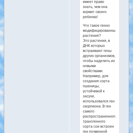
имеет право
знать, чем она
кормит своего
ребенка!
Что такое генно
модифицированные
растения?
Это растения, в
ДНК которых
встраивают гены
других организмов,
чтобы наделить их
новыми
свойствами.
Например, для
создания сорта
пшеницы,
устойчивой к
засухе,
использовался ген
скорпиона. В ген
самого
распространенного
трансгенного
сорта сои встроен
ген почвенной