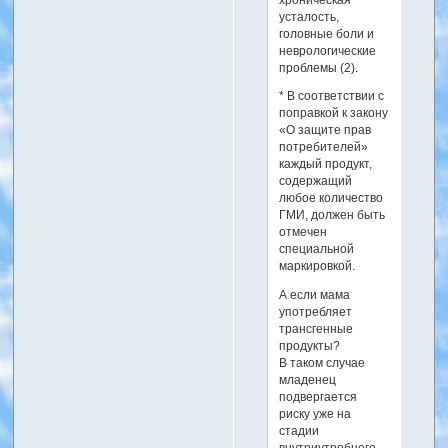
усталость,
головные боли и
неврологические
проблемы (2).
* В соответствии с
поправкой к закону
«О защите прав
потребителей»
каждый продукт,
содержащий
любое количество
ГМИ, должен быть
отмечен
специальной
маркировкой.
А если мама
употребляет
трансгенные
продукты?
В таком случае
младенец
подвергается
риску уже на
стадии
внутриутробного