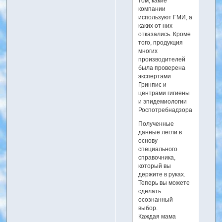
том, какие
компании
используют ГМИ, а
каких от них
отказались. Кроме
того, продукция
многих
производителей
была проверена
экспертами
Гринпис и
центрами гигиены
и эпидемиологии
Роспотребнадзора.
Полученные
данные легли в
основу
специального
справочника,
который вы
держите в руках.
Теперь вы можете
сделать
осознанный
выбор.
Каждая мама