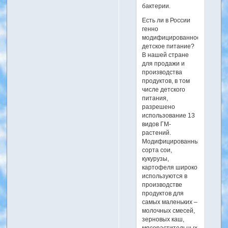
бактерии.
Есть ли в России
генно
модифицированное
детское питание?
В нашей стране
для продажи и
производства
продуктов, в том
числе детского
питания,
разрешено
использование 13
видов ГМ-
растений.
Модифицированные
сорта сои,
кукурузы,
картофеля широко
используются в
производстве
продуктов для
самых маленьких –
молочных смесей,
зерновых каш,