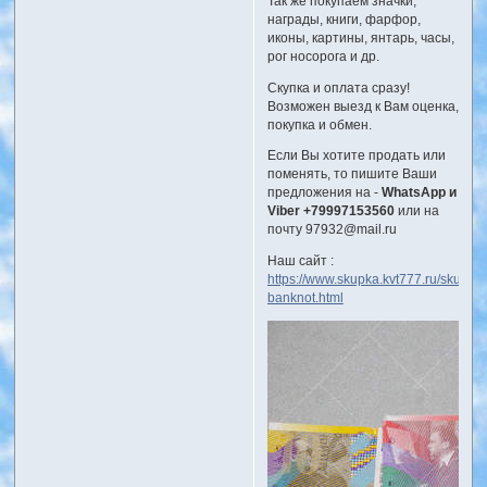
Так же покупаем значки,
награды, книги, фарфор,
иконы, картины, янтарь, часы,
рог носорога и др.
Скупка и оплата сразу!
Возможен выезд к Вам оценка,
покупка и обмен.
Если Вы хотите продать или
поменять, то пишите Ваши
предложения на -
WhatsApp и
Viber +79997153560
или на
почту 97932@mail.ru
Наш сайт :
https://www.skupka.kvt777.ru/skupka-
banknot.html