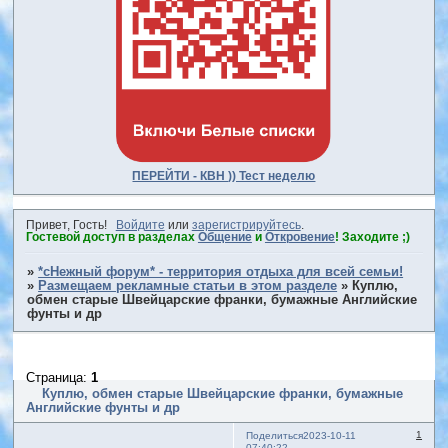
ПЕРЕЙТИ - КВН )) Тест неделю
Привет, Гость!
Войдите
или
зарегистрируйтесь
.
Гостевой доступ в разделах
Общение
и
Откровение
! Заходите ;)
»
*сНежный форум* - территория отдыха для всей семьи!
»
Размещаем рекламные статьи в этом разделе
»
Куплю,
обмен старые Швейцарские франки, бумажные Английские
фунты и др
Страница:
1
Куплю, обмен старые Швейцарские франки, бумажные
Английские фунты и др
1
Поделиться
2023-10-11
07:40:22