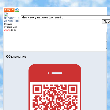
Форум
открыт уже
7506
дней
Форум
Участники
Правила
Регистрация
Дневники
пользователей
Войти
Активные темы
Объявление