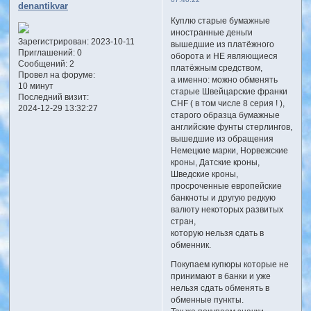
denantikvar
Куплю старые бумажные
иностранные деньги
Зарегистрирован
: 2023-10-11
вышедшие из платёжного
Приглашений:
0
оборота и НЕ являющиеся
Сообщений:
2
платёжным средством,
Провел на форуме:
а именно: можно обменять
10 минут
старые Швейцарские франки
Последний визит:
CHF ( в том числе 8 серия ! ),
2024-12-29 13:32:27
старого образца бумажные
английские фунты стерлингов,
вышедшие из обращения
Немецкие марки, Норвежские
кроны, Датские кроны,
Шведские кроны,
просроченные европейские
банкноты и другую редкую
валюту некоторых развитых
стран,
которую нельзя сдать в
обменник.
Покупаем купюры которые не
принимают в банки и уже
нельзя сдать обменять в
обменные пункты.