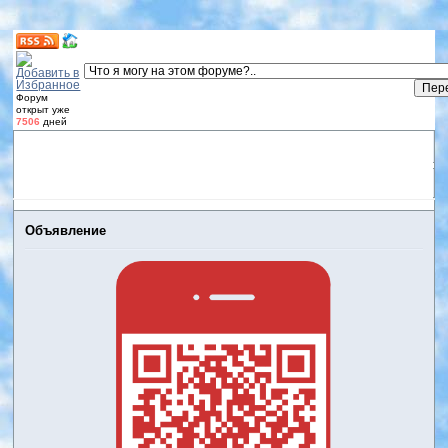
Форум
открыт уже
7506
дней
Форум
Участники
Правила
Регистрация
Дневники
пользователей
Войти
Активные темы
Объявление