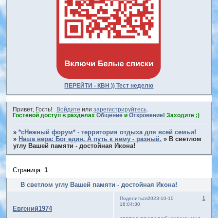
ПЕРЕЙТИ - КВН )) Тест неделю
Привет, Гость!
Войдите
или
зарегистрируйтесь
.
Гостевой доступ в разделах
Общение
и
Откровение
! Заходите ;)
»
*сНежный форум* - территория отдыха для всей семьи!
»
Наша вера: Бог един. А путь к нему - разный.
»
В светлом
углу Вашей памяти - достойная Икона!
Страница:
1
В светлом углу Вашей памяти - достойная Икона!
1
Поделиться
2023-10-10
18:04:30
Евгений1974