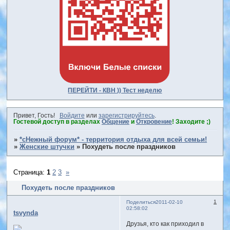
ПЕРЕЙТИ - КВН )) Тест неделю
Привет, Гость!
Войдите
или
зарегистрируйтесь
.
Гостевой доступ в разделах
Общение
и
Откровение
! Заходите ;)
»
*сНежный форум* - территория отдыха для всей семьи!
»
Женские штучки
»
Похудеть после праздников
Страница:
1
2
3
»
Похудеть после праздников
1
Поделиться
2011-02-10
02:58:02
tsvynda
Друзья, кто как приходил в