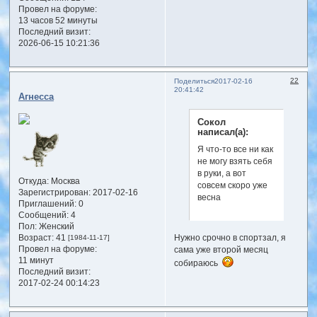
Провел на форуме:
13 часов 52 минуты
Последний визит:
2026-06-15 10:21:36
22
Поделиться
2017-02-16
20:41:42
Агнесса
Сокол
написал(а):
Я что-то все ни как
не могу взять себя
в руки, а вот
Откуда:
Москва
совсем скоро уже
Зарегистрирован
: 2017-02-16
весна
Приглашений:
0
Сообщений:
4
Пол:
Женский
Возраст:
41
[1984-11-17]
Нужно срочно в спортзал, я
Провел на форуме:
сама уже второй месяц
11 минут
собираюсь
Последний визит:
2017-02-24 00:14:23