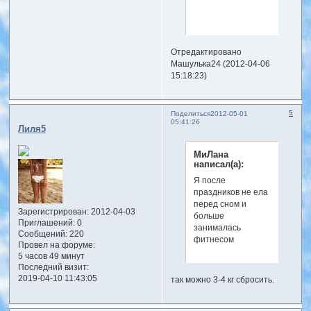
Отредактировано
Машулька24 (2012-04-06
15:18:23)
5
Поделиться
2012-05-01
05:41:26
Лиля5
МиЛана
написал(а):
Я после
праздников не ела
перед сном и
Зарегистрирован
: 2012-04-03
больше
Приглашений:
0
занималась
Сообщений:
220
фитнесом
Провел на форуме:
5 часов 49 минут
Последний визит:
2019-04-10 11:43:05
так можно 3-4 кг сбросить.