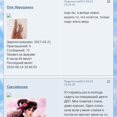
26
Поделиться
2017-03-21
23:15:42
Оля Нерушенко
еще бы. а вобще нужно
кушать то, что хочется, только
надо знать меру
Зарегистрирован
: 2017-03-21
Приглашений:
0
Сообщений:
72
Провел на форуме:
8 часов 40 минут
Последний визит:
2020-08-14 16:46:03
27
Поделиться
2017-03-22
14:51:05
Саксафония
Я стараюсь раз в полгода
сидеть на очищающей диете
ДКП. Мне помогает очень
даже хорошо. Одно плохо -
сила воли у меня слабая и
потом не хватает меня на то,