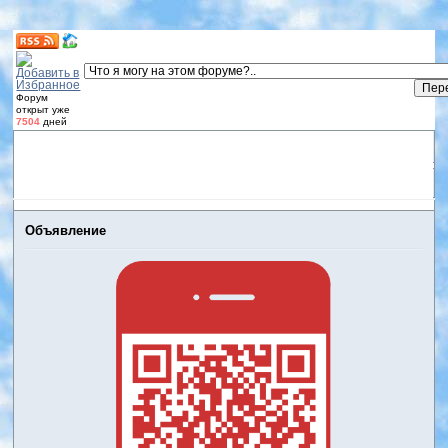
Форум
открыт уже
7504
дней
Форум
Участники
Правила
Регистрация
Дневники
пользователей
Войти
Активные темы
Объявление