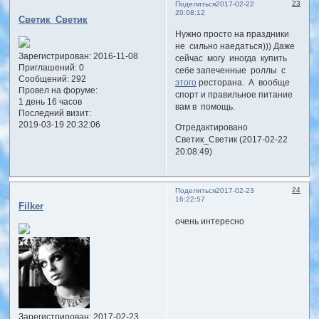
23
Поделиться
2017-02-22
20:08:12
Светик_Светик
Нужно просто на праздники
не сильно наедаться))) Даже
Зарегистрирован
: 2016-11-08
сейчас могу иногда купить
Приглашений:
0
себе запеченные роллы с
Сообщений:
292
этого
ресторана. А вообще
Провел на форуме:
спорт и правильное питание
1 день 16 часов
вам в помощь.
Последний визит:
2019-03-19 20:32:06
Отредактировано
Светик_Светик (2017-02-22
20:08:49)
24
Поделиться
2017-02-23
16:22:57
Filker
очень интересно
Зарегистрирован
: 2017-02-23