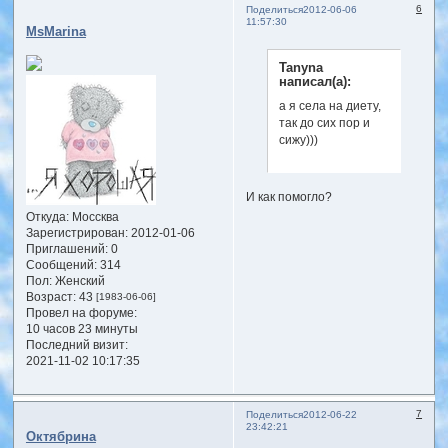
6
Поделиться
2012-06-06
11:57:30
MsMarina
Tanyna
написал(а):
а я села на диету,
так до сих пор и
сижу)))
И как помогло?
Откуда:
Моссква
Зарегистрирован
: 2012-01-06
Приглашений:
0
Сообщений:
314
Пол:
Женский
Возраст:
43
[1983-06-06]
Провел на форуме:
10 часов 23 минуты
Последний визит:
2021-11-02 10:17:35
7
Поделиться
2012-06-22
23:42:21
Октябрина