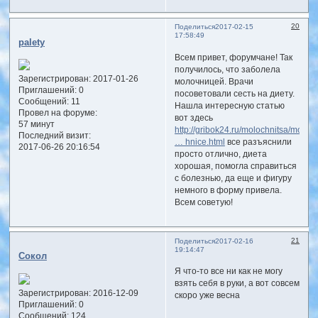
20
Поделиться
2017-02-15
17:58:49
palety
Всем привет, форумчане! Так
получилось, что заболела
Зарегистрирован
: 2017-01-26
молочницей. Врачи
Приглашений:
0
посоветовали сесть на диету.
Сообщений:
11
Нашла интересную статью
Провел на форуме:
вот здесь
57 минут
http://gribok24.ru/molochnitsa/moloch
Последний визит:
… hnice.html
все разъяснили
2017-06-26 20:16:54
просто отлично, диета
хорошая, помогла справиться
с болезнью, да еще и фигуру
немного в форму привела.
Всем советую!
21
Поделиться
2017-02-16
19:14:47
Сокол
Я что-то все ни как не могу
взять себя в руки, а вот совсем
Зарегистрирован
: 2016-12-09
скоро уже весна
Приглашений:
0
Сообщений:
124