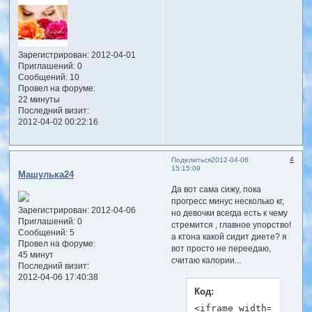
Зарегистрирован
: 2012-04-01
Приглашений:
0
Сообщений:
10
Провел на форуме:
22 минуты
Последний визит:
2012-04-02 00:22:16
4
Поделиться
2012-04-06
15:15:09
Машулька24
Да вот сама сижу, пока
прогресс минус несколько кг,
Зарегистрирован
: 2012-04-06
но девочки всегда есть к чему
Приглашений:
0
стремится , главное упорство!
Сообщений:
5
а ктона какой сидит диете? я
Провел на форуме:
вот просто не переедаю,
45 минут
считаю калории...
Последний визит:
2012-04-06 17:40:38
Код:
<iframe width="400" h