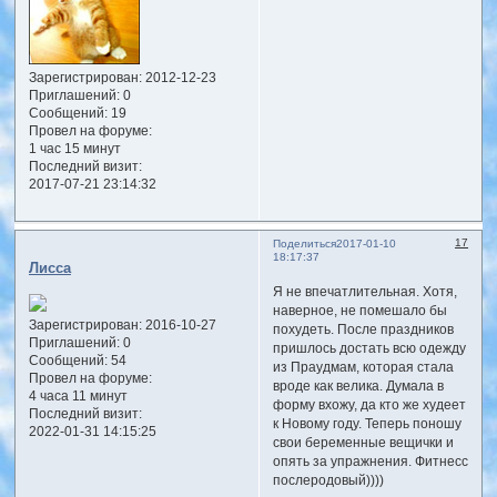
Зарегистрирован
: 2012-12-23
Приглашений:
0
Сообщений:
19
Провел на форуме:
1 час 15 минут
Последний визит:
2017-07-21 23:14:32
17
Поделиться
2017-01-10
18:17:37
Лисса
Я не впечатлительная. Хотя,
наверное, не помешало бы
Зарегистрирован
: 2016-10-27
похудеть. После праздников
Приглашений:
0
пришлось достать всю одежду
Сообщений:
54
из Праудмам, которая стала
Провел на форуме:
вроде как велика. Думала в
4 часа 11 минут
форму вхожу, да кто же худеет
Последний визит:
к Новому году. Теперь поношу
2022-01-31 14:15:25
свои беременные вещички и
опять за упражнения. Фитнесс
послеродовый))))