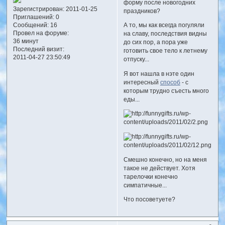
форму после новогодних
Зарегистрирован
: 2011-01-25
праздников?
Приглашений:
0
Сообщений:
16
А то, мы как всегда погуляли
Провел на форуме:
на славу, последствия видны
36 минут
до сих пор, а пора уже
Последний визит:
готовить свое тело к летнему
2011-04-27 23:50:49
отпуску...
Я вот нашла в нэте один
интересный
способ
- с
которым трудно съесть много
еды...
Смешно конечно, но на меня
такое не действует. Хотя
тарелочки конечно
симпатичные...
Что посоветуете?