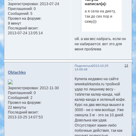
написал(а):
Зарегистрирован
: 2013-07-24
Приглашений:
0
а я села на диету,
Сообщений:
5
так до сих пор и
Провел на форуме:
сижу)))
9 минут
Последний визит:
2013-07-24 13:05:14
ой. а как вес набрать. если он
не набирается. вот это для
меня проблема
13
Поделиться
2013-10-25
14:06:49
Oblachko
Купила недавно на сайте
wwwkalirkanda.ru тройной
Зарегистрирован
: 2012-11-30
удар по лишнему весу -
Приглашений:
0
таблетки калир-канда, чай
Сообщений:
2
калир-канда и зеленый кофе.
Провел на форуме:
Курс на два месяца вышел в
22 минуты
3000 - не о чем вообще. Уже
Последний визит:
скинула 3 кг - это за 10 дней.
2013-10-25 14:07:53
Довольна как удав.
Отсутствуют какие-либо
побочные действия, так как
продукт полностью