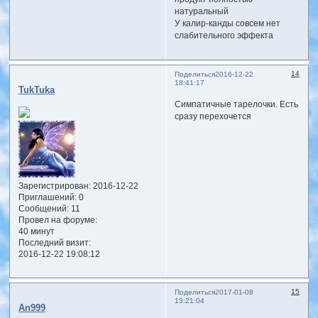
натуральный
У калир-канды совсем нет
слабительного эффекта
14
Поделиться
2016-12-22
18:41:17
TukTuka
Симпатичные тарелочки. Есть
сразу перехочется
Зарегистрирован
: 2016-12-22
Приглашений:
0
Сообщений:
11
Провел на форуме:
40 минут
Последний визит:
2016-12-22 19:08:12
15
Поделиться
2017-01-08
13:21:04
An999