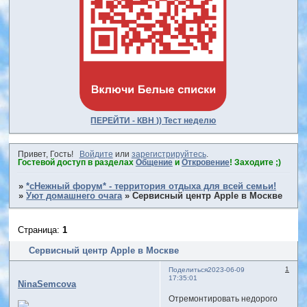
ПЕРЕЙТИ - КВН )) Тест неделю
Привет, Гость!
Войдите
или
зарегистрируйтесь
.
Гостевой доступ в разделах
Общение
и
Откровение
! Заходите ;)
»
*сНежный форум* - территория отдыха для всей семьи!
»
Уют домашнего очага
»
Сервисный центр Apple в Москве
Страница:
1
Сервисный центр Apple в Москве
1
Поделиться
2023-06-09
17:35:01
NinaSemcova
Отремонтировать недорого