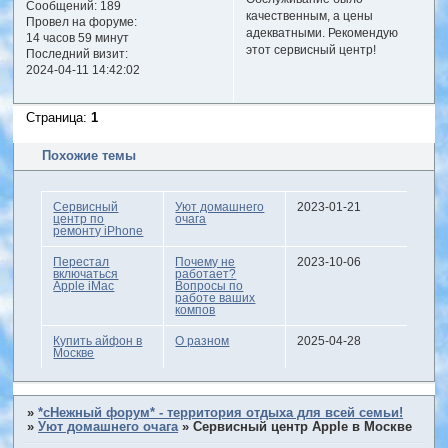
Сообщений:
189
качественным, а цены
Провел на форуме:
адекватными. Рекомендую
14 часов 59 минут
этот сервисный центр!
Последний визит:
2024-04-11 14:42:02
Страница:
1
Похожие темы
Сервисный
Уют домашнего
2023-01-21
центр по
очага
ремонту iPhone
Перестал
Почему не
2023-10-06
включаться
работает?
Apple iMac
Вопросы по
работе ваших
компов
Купить айфон в
О разном
2025-04-28
Москве
»
*сНежный форум* - территория отдыха для всей семьи!
»
Уют домашнего очага
»
Сервисный центр Apple в Москве