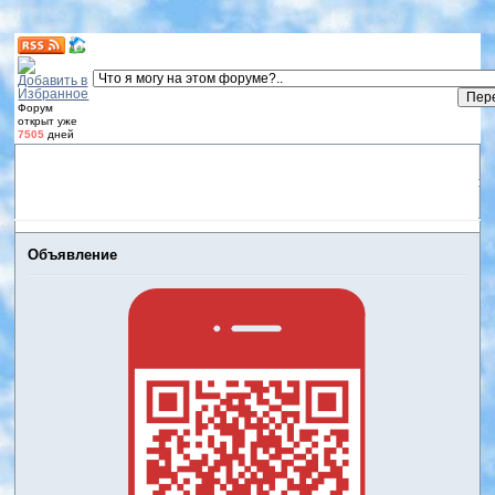
Форум
открыт уже
7505
дней
Форум
Участники
Правила
Регистрация
Дневники
пользователей
Войти
Активные темы
Объявление