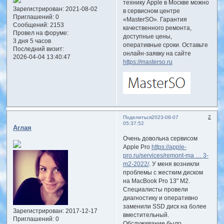
технику Apple в Москве можно
Зарегистрирован
: 2021-08-02
в сервисном центре
Приглашений:
0
«MasterSO». Гарантия
Сообщений:
2153
качественного ремонта,
Провел на форуме:
доступные цены,
3 дня 5 часов
оперативные сроки. Оставьте
Последний визит:
онлайн-заявку на сайте
2026-04-04 13:40:47
https://masterso.ru
2
Поделиться
2023-08-07
05:37:52
Аглая
Очень довольна сервисом
Apple Pro
https://apple-
pro.ru/services/remont-ma … 3-
m2-2022/
. У меня возникли
проблемы с жестким диском
на MacBook Pro 13" M2.
Специалисты провели
диагностику и оперативно
заменили SSD диск на более
Зарегистрирован
: 2017-12-17
вместительный.
Приглашений:
0
Обслуживание было