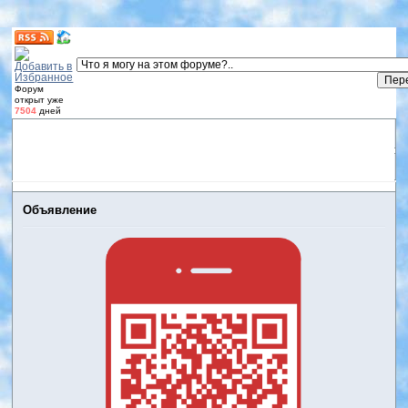
Форум
открыт уже
7504
дней
Форум
Участники
Правила
Регистрация
Дневники
пользователей
Войти
Активные темы
Объявление