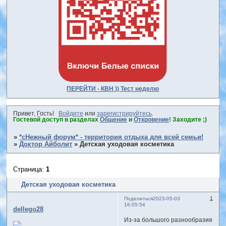
ПЕРЕЙТИ - КВН )) Тест неделю
Привет, Гость!
Войдите
или
зарегистрируйтесь
.
Гостевой доступ в разделах
Общение
и
Откровение
! Заходите ;)
»
*сНежный форум* - территория отдыха для всей семьи!
»
Доктор Айболит
»
Детская уходовая косметика
Страница:
1
Детская уходовая косметика
1
Поделиться
2023-05-03
16:05:54
dellego28
Из-за большого разнообразия