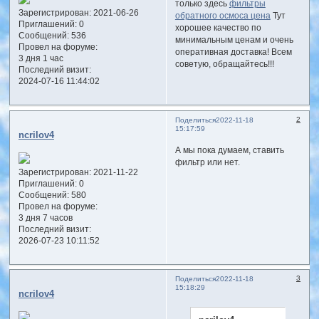
только здесь
фильтры
Зарегистрирован
: 2021-06-26
обратного осмоса цена
Тут
Приглашений:
0
хорошее качество по
Сообщений:
536
минимальным ценам и очень
Провел на форуме:
оперативная доставка! Всем
3 дня 1 час
советую, обращайтесь!!!
Последний визит:
2024-07-16 11:44:02
2
Поделиться
2022-11-18
15:17:59
ncrilov4
А мы пока думаем, ставить
фильтр или нет.
Зарегистрирован
: 2021-11-22
Приглашений:
0
Сообщений:
580
Провел на форуме:
3 дня 7 часов
Последний визит:
2026-07-23 10:11:52
3
Поделиться
2022-11-18
15:18:29
ncrilov4