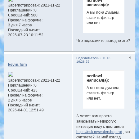
ncrilov4
написал(а):
Зарегистрирован
: 2021-11-22
Приглашений:
0
А мы пока думаем,
Сообщений:
580
ставить фильтр
Провел на форуме:
или нет.
3 дня 7 часов
Последний визит:
2026-07-23 10:11:52
Что подскажите, выгодно это?
4
Поделиться
2022-11-18
16:28:25
kevin.fom
ncrilov4
написал(а):
Зарегистрирован
: 2021-11-22
Приглашений:
0
А мы пока думаем,
Сообщений:
423
ставить фильтр
Провел на форуме:
или нет.
2 дня 6 часов
Последний визит:
2026-04-01 12:51:49
А может вам просто
заказывать недорогую
питьевую воду с доставкой
https://nsk.mywatershop.ru/
, как
считаете? На мой взгляд