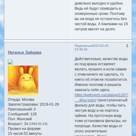
довольно выгодно и удобно.
Ведь её будут приводить в
оговоренные сроки. Поэтому
вы ни когда не останетесь без
чистой воды. А баклажки на 19
литров хватит на долго.
5
Поделиться
2023-02-26
23:36:43
Наталья Зайцева
Действительно, качество воды
из под крана оставляет
желать лучшего и если самим
с этим ничего не сделать, то
никто об этом не позаботится.
Именно поэтому я решила
заказать себе здесь
https://petrovich.ru/catalog/12073/tre
Откуда:
Москва
… dlya-vody/
трехступенчатый
Зарегистрирован
: 2019-01-26
фильтр для воды, чтобы пить
Приглашений:
0
чистую воду и не портить
Сообщений:
128
чайник. На проточную воду
Пол:
Женский
тоже установила фильтры, но
Возраст:
34
[1992-01-23]
попроще. Качество воды от
Провел на форуме:
этого значительно
15 часов 52 минуты