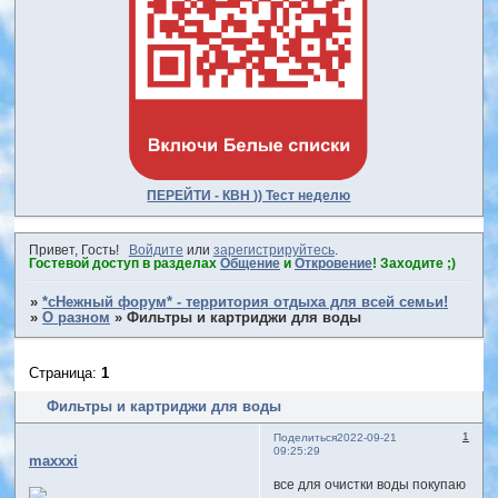
ПЕРЕЙТИ - КВН )) Тест неделю
Привет, Гость!
Войдите
или
зарегистрируйтесь
.
Гостевой доступ в разделах
Общение
и
Откровение
! Заходите ;)
»
*сНежный форум* - территория отдыха для всей семьи!
»
О разном
»
Фильтры и картриджи для воды
Страница:
1
Фильтры и картриджи для воды
1
Поделиться
2022-09-21
09:25:29
maxxxi
все для очистки воды покупаю