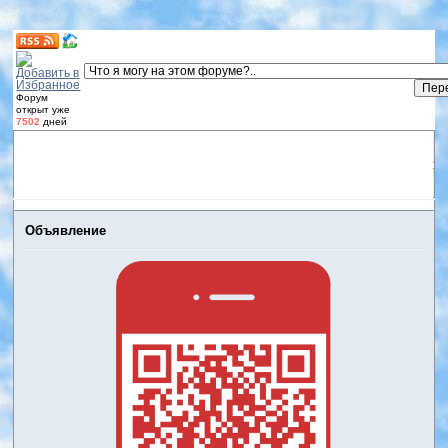
Форум
открыт уже
7502
дней
Форум
Участники
Правила
Регистрация
Дневники
пользователей
Войти
Активные темы
Объявление