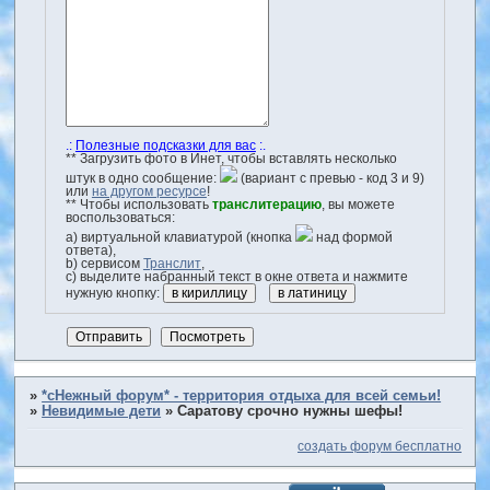
.:
Полезные подсказки для вас
:.
** Загрузить фото в Инет, чтобы вставлять несколько
штук в одно сообщение:
(вариант с превью - код 3 и 9)
или
на другом ресурсе
!
** Чтобы использовать
транслитерацию
, вы можете
воспользоваться:
a) виртуальной клавиатурой (кнопка
над формой
ответа),
b) сервисом
Транслит
,
с) выделите набранный текст в окне ответа и нажмите
нужную кнопку:
»
*сНежный форум* - территория отдыха для всей семьи!
»
Невидимые дети
»
Саратову срочно нужны шефы!
создать форум бесплатно