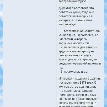
театральном кружке.
Директора беспокоит, что
ребятам скучно, когда они
остаются на выходные в
интернате. В этой связи
микронужды:
1. всевозможная «занятная»
канцелярия – фломастеры с
блестками, акварель,
записные книжки и т.п.
2. материалы для занятий
трудом, к канцелярии уже
совсем не относящиеся:
краски для гипса, краски для
создания украшений на окна и
пр.
3. настольные игры
Интернат находится в здании,
построенном в 1878 году. С
тех пор в этом здании мало
что поменялось. Окна не
поменялись точно, и в двух
спальнях их нельзя открывать
совсем (высок риск, что они
выпадут вместе с рамой),