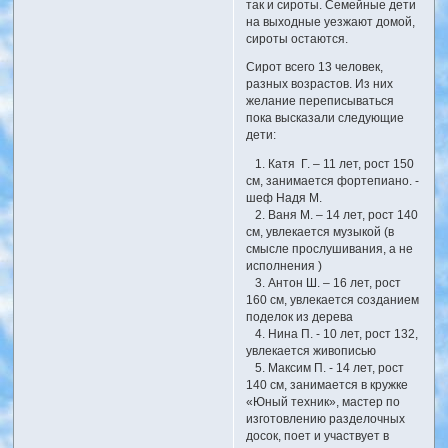
так и сироты. Семейные дети
на выходные уезжают домой,
сироты остаются.
Сирот всего 13 человек,
разных возрастов. Из них
желание переписываться
пока высказали следующие
дети:
1. Катя Г. – 11 лет, рост 150
см, занимается фортепиано. -
шеф Надя М.
2. Ваня М. – 14 лет, рост 140
см, увлекается музыкой (в
смысле прослушивания, а не
исполнения )
3. Антон Ш. – 16 лет, рост
160 см, увлекается созданием
поделок из дерева
4. Нина П. - 10 лет, рост 132,
увлекается живописью
5. Максим П. - 14 лет, рост
140 см, занимается в кружке
«Юный техник», мастер по
изготовлению разделочных
досок, поет и участвует в