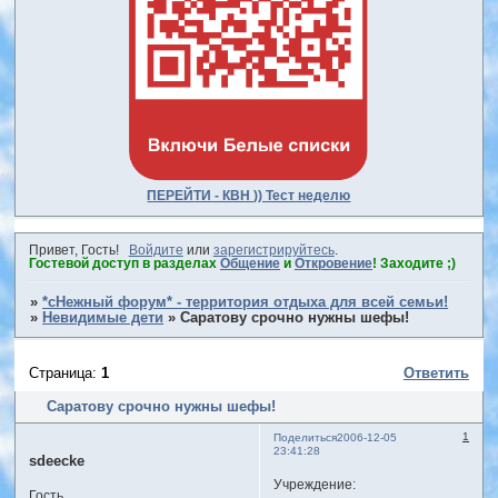
ПЕРЕЙТИ - КВН )) Тест неделю
Привет, Гость!
Войдите
или
зарегистрируйтесь
.
Гостевой доступ в разделах
Общение
и
Откровение
! Заходите ;)
»
*сНежный форум* - территория отдыха для всей семьи!
»
Невидимые дети
»
Саратову срочно нужны шефы!
Страница:
1
Ответить
Саратову срочно нужны шефы!
1
Поделиться
2006-12-05
23:41:28
sdeecke
Учреждение:
Гость