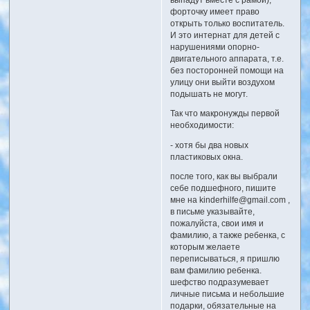
форточку имеет право
открыть только воспитатель.
И это интернат для детей с
нарушениями опорно-
двигательного аппарата, т.е.
без посторонней помощи на
улицу они выйти воздухом
подышать не могут.
Так что макронужды первой
необходимости:
- хотя бы два новых
пластиковых окна.
после того, как вы выбрали
себе подшефного, пишите
мне на kinderhilfe@gmail.com ,
в письме указывайте,
пожалуйста, свои имя и
фамилию, а также ребенка, с
которым желаете
переписываться, я пришлю
вам фамилию ребенка.
шефство подразумевает
личные письма и небольшие
подарки, обязательные на