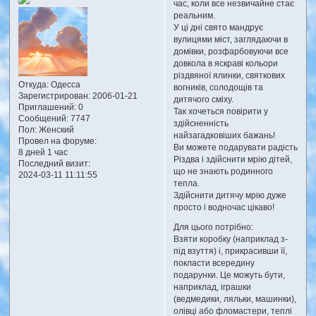
час, коли все нeзвичайне стає
реальним.
У ці дні свято мандрує
вулицями міст, заглядаючи в
домівки, розфарбовуючи все
довкола в яскраві кольори
різдвяної ялинки, святкових
Откуда:
Одесса
вогників, солодощів та
Зарегистрирован
: 2006-01-21
дитячого сміху.
Приглашений:
0
Так хочеться повірити у
Сообщений:
7747
здійсненність
Пол:
Женский
найзагадковіших бажань!
Провел на форуме:
Ви можете подарувати радість
8 дней 1 час
Різдва і здійснити мрію дітей,
Последний визит:
що не знають родинного
2024-03-11 11:11:55
тепла.
Здійснити дитячу мрію дуже
просто і водночас цікаво!
Для цього потрібно:
Взяти коробку (наприклад з-
під взуття) і, прикрасивши її,
покласти всередину
подарунки. Це можуть бути,
наприклад, іграшки
(ведмедики, ляльки, машинки),
олівці або фломастери, теплі