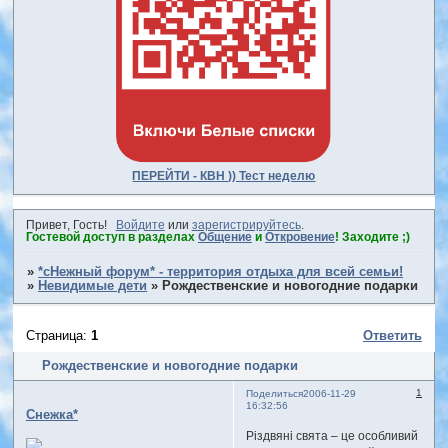
ПЕРЕЙТИ - КВН )) Тест неделю
Привет, Гость!
Войдите
или
зарегистрируйтесь
.
Гостевой доступ в разделах
Общение
и
Откровение
! Заходите ;)
»
*сНежный форум* - территория отдыха для всей семьи!
»
Невидимые дети
»
Рождественские и новогодние подарки
Страница:
1
Ответить
Рождественские и новогодние подарки
1
Поделиться
2006-11-29
16:32:56
Снежка*
Різдвяні свята – це особливий