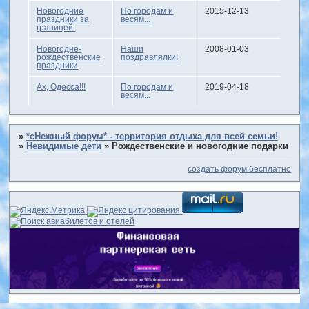
Новогодние
По городам и
2015-12-13
праздники за
весям...
границей.
Новогодне-
Наши
2008-01-03
рождественские
поздравлялки!
праздники
Ах, Одесса!!!
По городам и
2019-04-18
весям...
»
*сНежный форум* - территория отдыха для всей семьи!
»
Невидимые дети
»
Рождественские и новогодние подарки
создать форум бесплатно