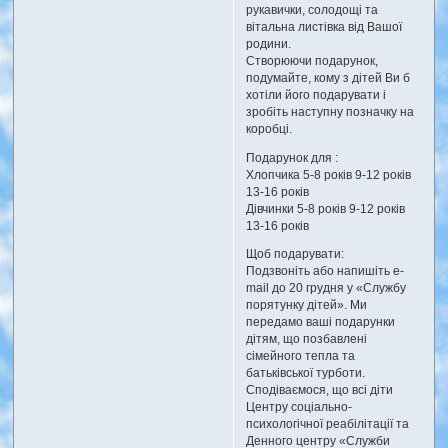
рукавички, солодощі та
вітальна листівка від Вашої
родини.
Створюючи подарунок,
подумайте, кому з дітей Ви б
хотіли його подарувати і
зробіть наступну позначку на
коробці.
Подарунок для :
Хлопчика 5-8 років 9-12 років
13-16 років
Дівчинки 5-8 років 9-12 років
13-16 років
Щоб подарувати:
Подзвоніть або напишіть e-
mail до 20 грудня у «Службу
порятунку дітей». Ми
передамо ваші подарунки
дітям, що позбавлені
сімейного тепла та
батьківської турботи.
Сподіваємося, що всі діти
Центру соціально-
психологічної реабілітації та
Денного центру «Служби