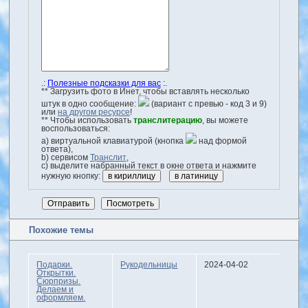
.:
Полезные подсказки для вас
:.
** Загрузить фото в Инет, чтобы вставлять несколько
штук в одно сообщение:
(вариант с превью - код 3 и 9)
или
на другом ресурсе
!
** Чтобы использовать
транслитерацию
, вы можете
воспользоваться:
a) виртуальной клавиатурой (кнопка
над формой
ответа),
b) сервисом
Транслит
,
с) выделите набранный текст в окне ответа и нажмите
нужную кнопку:
Похожие темы
Подарки.
Рукодельницы
2024-04-02
Открытки.
Сюрпризы.
Делаем и
оформляем.