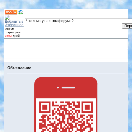
Форум
открыт уже
7503
дней
Форум
Участники
Правила
Регистрация
Дневники
пользователей
Войти
Активные темы
Объявление