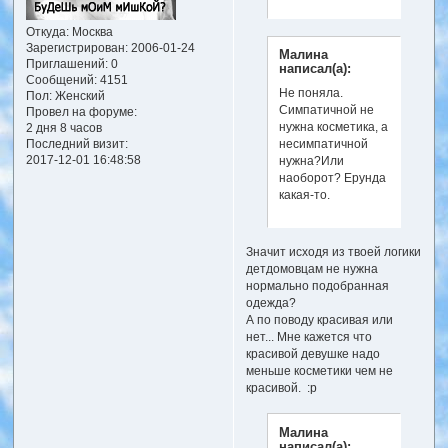
Откуда:
Москва
Зарегистрирован
: 2006-01-24
Малина
Приглашений:
0
написал(а):
Сообщений:
4151
Не поняла.
Пол:
Женский
Симпатичной не
Провел на форуме:
нужна косметика, а
2 дня 8 часов
Последний визит:
несимпатичной
2017-12-01 16:48:58
нужна?Или
наоборот? Ерунда
какая-то.
Значит исходя из твоей логики
детдомовцам не нужна
нормально подобранная
одежда?
А по поводу красивая или
нет... Мне кажется что
красивой девушке надо
меньше косметики чем не
красивой. :p
Малина
написал(а):