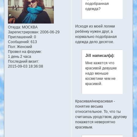
подобранная
одежда?
Исходя из моей логики
Откуда:
МОСКВА
ребёнку нужен друг, а
Зарегистрирован
: 2006-06-29
нормально подобраная
Приглашений:
0
Сообщений:
613
одежда дело десятое.
Пол:
Женский
Провел на форуме:
Jill написал(а):
1 день 2 часа
Последний визит:
Мне кажется что
2015-09-03 18:36:08
красивой девушке
надо меньше
косметики чем не
красивой.
Красивая/некрасивая -
понятие весьма
относительное. То, что ты
считаешь уродством, другому
покажется невероятно
красивым.