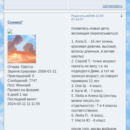
Цитировать
2
Поделиться
2006-12-03
07:44:57
Снежка*
появились новые дети,
желающие переписываться:
1. Алла Е. - 16 лет (очень
красивая девочка, высокая,
волосы длинные, в активе
школы).
2. Сергей Т.- точно возраст
сказать не могу, т.к. он
Откуда:
Одесса
подходил к Диме, а тот не
Зарегистрирован
: 2006-01-21
Приглашений:
0
записал возраст, но говорит
Сообщений:
7747
примерно 12 лет.
Пол:
Женский
3. Оля Ш. - 4 класс.
Провел на форуме:
4. Катя Ж. - 7 класс.
8 дней 1 час
5. Люба и Алена Щ (сестры,
Последний визит:
можно писать по-
2024-03-11 11:11:55
отдельности) - 7 и 4 классы
соответственно.
6. Люба П. - 8 класс.
7. Настя Ю. - 6 класс.
после того, как вы выбрали