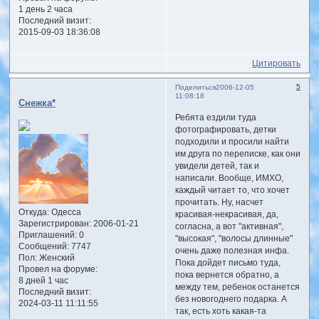
1 день 2 часа
Последний визит:
2015-09-03 18:36:08
Цитировать
5
Поделиться
2006-12-05
11:08:18
Снежка*
Ребята ездили туда
фотографировать, детки
подходили и просили найти
им друга по переписке, как они
увидели детей, так и
написали. Вообще, ИМХО,
каждый читает то, что хочет
прочитать. Ну, насчет
Откуда:
Одесса
красивая-некрасивая, да,
Зарегистрирован
: 2006-01-21
согласна, а вот "активная",
Приглашений:
0
"высокая", "волосы длинные"
Сообщений:
7747
очень даже полезная инфа.
Пол:
Женский
Пока дойдет письмо туда,
Провел на форуме:
пока вернется обратно, а
8 дней 1 час
между тем, ребенок останется
Последний визит:
без новогоднего подарка. А
2024-03-11 11:11:55
так, есть хоть какая-та