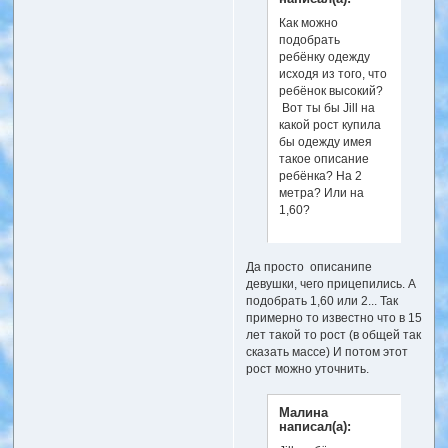
Как можно
подобрать
ребёнку одежду
исходя из того, что
ребёнок высокий?
Вот ты бы Jill на
какой рост купила
бы одежду имея
такое описание
ребёнка? На 2
метра? Или на
1,60?
Да просто описанипе
девушки, чего прицепились. А
подобрать 1,60 или 2... Так
примерно то известно что в 15
лет такой то рост (в общей так
сказать массе) И потом этот
рост можно уточнить.
Малина
написал(а):