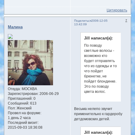
Цитировать
7
Поделиться
2006-12-05
13:42:09
Малина
Jill написал(а):
По поводу
светлые волосы -
возможно кто
будет отправлять
что из одежды и то
что пойдет
брюнетке, не
пойдет блондинке.
Это по поводу
Откуда:
МОСКВА
цвета волос.
Зарегистрирован
: 2006-06-29
Приглашений:
0
Сообщений:
613
Пол:
Женский
Весьма нелепо звучит
Провел на форуме:
применительно к гардеробу
1 день 2 часа
детдомовских детей.
Последний визит:
2015-09-03 18:36:08
Jill написал(а):