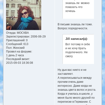
знаешь ли можно
показать что
хочешь
В письме знаешь ли тоже.
Вопрос порядочности.
Откуда:
МОСКВА
Зарегистрирован
: 2006-06-29
Jill написал(а):
Приглашений:
0
Сообщений:
613
Вот потому я себе
Пол:
Женский
и не хочу брать
Провел на форуме:
подопечного. Не
1 день 2 часа
смогу.
Последний визит:
2015-09-03 18:36:08
Ну дык вас никто и не
заставляет.
А переписываться между
прочим очень даже
интересно. Даже когда не
знаешь цвета волос и роста.
Когда я училась в школе, у
меня было много друзей по
переписке в Германии. С