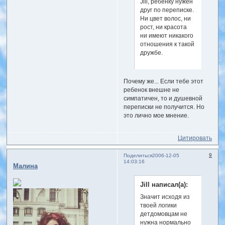
Jill, ребёнку нужен
друг по переписке.
Ни цвет волос, ни
рост, ни красота
ни имеют никакого
отношения к такой
дружбе.
Почему же... Если тебе этот
ребенок внешне не
симпатичен, то и душевной
переписки не получится. Но
это лично мое мнение.
Цитировать
9
Поделиться
2006-12-05
14:03:16
Малина
Jill написал(а):
Значит исходя из
твоей логики
детдомовцам не
нужна нормально