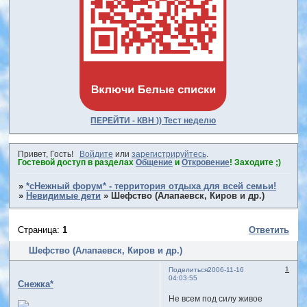
ПЕРЕЙТИ - КВН )) Тест неделю
Привет, Гость!
Войдите
или
зарегистрируйтесь
.
Гостевой доступ в разделах
Общение
и
Откровение
! Заходите ;)
»
*сНежный форум* - территория отдыха для всей семьи!
»
Невидимые дети
»
Шефство (Алапаевск, Киров и др.)
Страница:
1
Ответить
Шефство (Алапаевск, Киров и др.)
1
Поделиться
2006-11-16
04:03:55
Снежка*
Не всем под силу живое