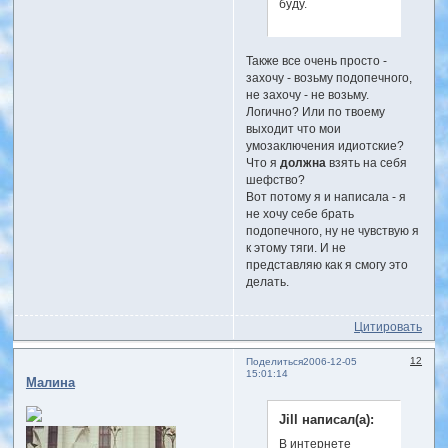
буду.
Также все очень просто -
захочу - возьму подопечного,
не захочу - не возьму.
Логично? Или по твоему
выходит что мои
умозаключения идиотские?
Что я
должна
взять на себя
шефство?
Вот потому я и написала - я
не хочу себе брать
подопечного, ну не чувствую я
к этому тяги. И не
представляю как я смогу это
делать.
Цитировать
12
Поделиться
2006-12-05
15:01:14
Малина
Jill написал(а):
В интернете