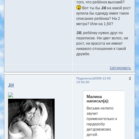
того, что ребёнок высокий?
Вот ты бы
Jill
на какой рост
купила бы одежду имея такое
описание ребёнка? На 2
метра? Или на 1,60?
Jill
, ребёнку нужен друг по
переписке. Ни цвет волос, ни
рост, ни красота ни имеют
никакого отношения к такой
дружбе.
Цитировать
8
Поделиться
2006-12-05
13:54:30
Jill
Малина
написал(а):
Весьма нелепо
звучит
применительно к
гардеробу
детдомовских
детей.