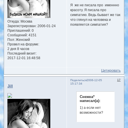
Я же не писала про именнно
красоту. Я писала про
симпатию. Ведь бывает же так
что глянул на человека и
Откуда:
Москва
появляется симпатия?
Зарегистрирован
: 2006-01-24
Приглашений:
0
Сообщений:
4151
Пол:
Женский
Провел на форуме:
2 дня 8 часов
Последний визит:
2017-12-01 16:48:58
Цитировать
17
Поделиться
2006-12-05
15:17:34
Jill
Снежка*
написал(а):
1) а если нет
возможности?