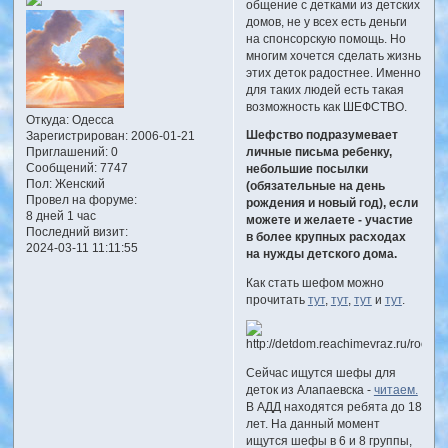
общение с детками из детских
домов, не у всех есть деньги
на спонсорскую помощь. Но
многим хочется сделать жизнь
этих деток радостнее. Именно
для таких людей есть такая
возможность как ШЕФСТВО.
Откуда:
Одесса
Шефство подразумевает
Зарегистрирован
: 2006-01-21
Приглашений:
0
личные письма ребенку,
Сообщений:
7747
небольшие посылки
Пол:
Женский
(обязательные на день
Провел на форуме:
рождения и новый год), если
8 дней 1 час
можете и желаете - участие
Последний визит:
в более крупных расходах
2024-03-11 11:11:55
на нужды детского дома.
Как стать шефом можно
прочитать
тут
,
тут
,
тут
и
тут
.
Сейчас ищутся шефы для
деток из Алапаевска -
читаем.
В АДД находятся ребята до 18
лет. На данный момент
ищутся шефы в 6 и 8 группы,