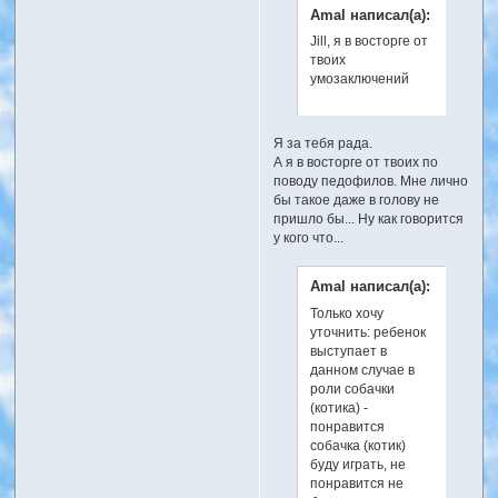
Amal написал(а):
Jill, я в восторге от
твоих
умозаключений
Я за тебя рада.
А я в восторге от твоих по
поводу педофилов. Мне лично
бы такое даже в голову не
пришло бы... Ну как говорится
у кого что...
Amal написал(а):
Только хочу
уточнить: ребенок
выступает в
данном случае в
роли собачки
(котика) -
понравится
собачка (котик)
буду играть, не
понравится не