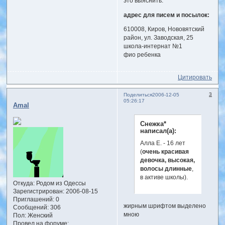
это выяснить.
адрес для писем и посылок:
610008, Киров, Нововятский
район, ул. Заводская, 25
школа-интернат №1
фио ребенка
Цитировать
3
Поделиться
2006-12-05
05:26:17
Amal
Снежка*
написал(а):
Алла Е. - 16 лет
(
очень красивая
девочка, высокая,
волосы длинные
,
в активе школы).
Откуда:
Родом из Одессы
Зарегистрирован
: 2006-08-15
Приглашений:
0
жирным шрифтом выделено
Сообщений:
306
мною
Пол:
Женский
Провел на форуме: