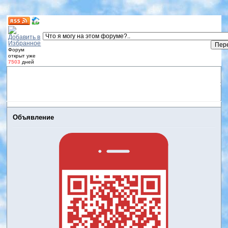
Форум
открыт уже
7503
дней
Форум
Участники
Правила
Регистрация
Дневники
пользователей
Войти
Активные темы
Объявление