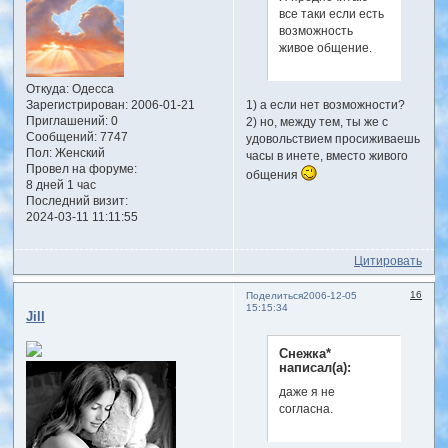
все таки если есть
возможность
живое общение.
Откуда:
Одесса
1) а если нет возможности?
Зарегистрирован
: 2006-01-21
Приглашений:
0
2) но, между тем, ты же с
Сообщений:
7747
удовольствием просиживаешь
Пол:
Женский
часы в инете, вместо живого
Провел на форуме:
общения
8 дней 1 час
Последний визит:
2024-03-11 11:11:55
Цитировать
16
Поделиться
2006-12-05
15:15:34
Jill
Снежка*
написал(а):
даже я не
согласна.