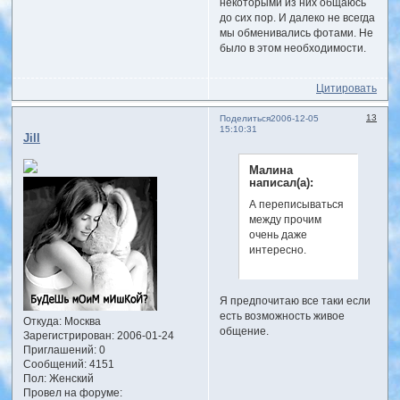
некоторыми из них общаюсь
до сих пор. И далеко не всегда
мы обменивались фотами. Не
было в этом необходимости.
Цитировать
13
Поделиться
2006-12-05
15:10:31
Jill
Малина
написал(а):
А переписываться
между прочим
очень даже
интересно.
Я предпочитаю все таки если
есть возможность живое
Откуда:
Москва
общение.
Зарегистрирован
: 2006-01-24
Приглашений:
0
Сообщений:
4151
Пол:
Женский
Провел на форуме: