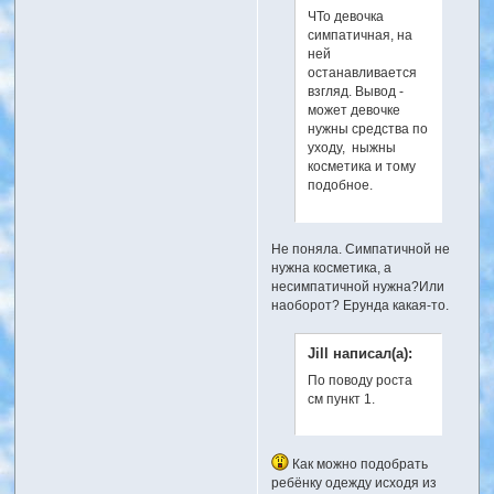
ЧТо девочка
симпатичная, на
ней
останавливается
взгляд. Вывод -
может девочке
нужны средства по
уходу, ныжны
косметика и тому
подобное.
Не поняла. Симпатичной не
нужна косметика, а
несимпатичной нужна?Или
наоборот? Ерунда какая-то.
Jill написал(а):
По поводу роста
см пункт 1.
Как можно подобрать
ребёнку одежду исходя из