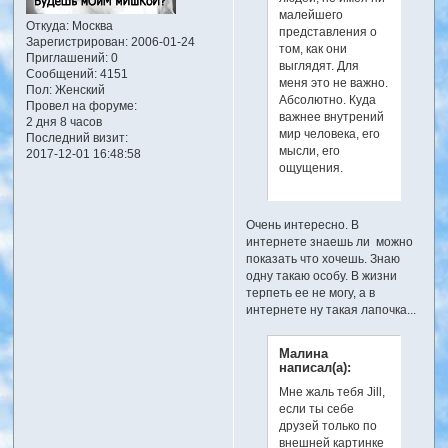
малейшего
Откуда:
Москва
представления о
Зарегистрирован
: 2006-01-24
том, как они
Приглашений:
0
выглядят. Для
Сообщений:
4151
меня это не важно.
Пол:
Женский
Абсолютно. Куда
Провел на форуме:
важнее внутрений
2 дня 8 часов
мир человека, его
Последний визит:
мысли, его
2017-12-01 16:48:58
ощущения.
Очень интересно. В
интернете знаешь ли можно
показать что хочешь. Знаю
одну такаю особу. В жизни
терпеть ее не могу, а в
интернете ну такая лапочка...
Малина
написал(а):
Мне жаль тебя Jill,
если ты себе
друзей только по
внешней картинке