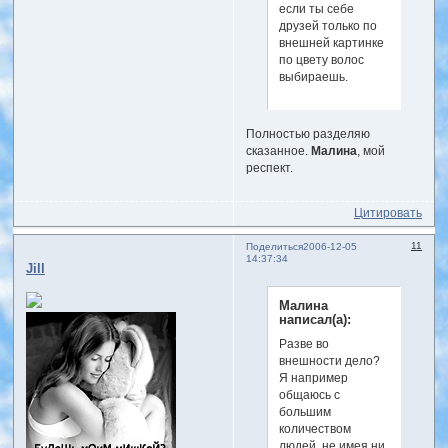
если ты себе
друзей только по
внешней картинке
по цвету волос
выбираешь.
Полностью разделяю
сказанное.
Малина
, мой
респект.
Цитировать
11
Поделиться
2006-12-05
14:37:34
Jill
Малина
написал(а):
Разве во
внешности дело?
Я например
общаюсь с
большим
количеством
людей, не имея ни