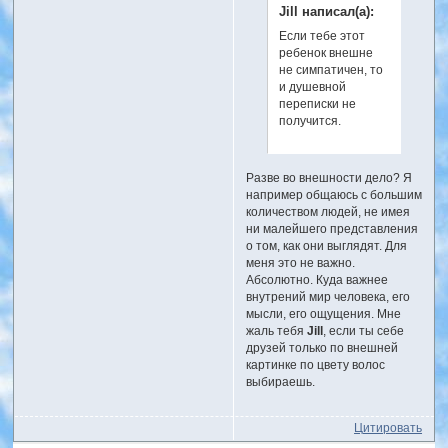
Jill написал(а):
Если тебе этот
ребенок внешне
не симпатичен, то
и душевной
переписки не
получится.
Разве во внешности дело? Я
например общаюсь с большим
количеством людей, не имея
ни малейшего представления
о том, как они выглядят. Для
меня это не важно.
Абсолютно. Куда важнее
внутрений мир человека, его
мысли, его ощущения. Мне
жаль тебя
Jill
, если ты себе
друзей только по внешней
картинке по цвету волос
выбираешь.
Цитировать