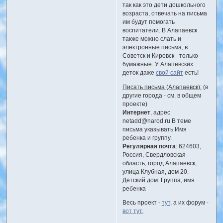
так как это дети дошкольного
возраста, отвечать на письма
им будут помогать
воспитатели. В Алапаевск
также можно слать и
электронные письма, в
Советск и Кировск - только
бумажные. У Алапевских
деток даже
свой сайт
есть!
Писать письма (Алапаевск):
(в
другие города - см. в общем
проекте)
Интернет
, адрес
netadd@narod.ru В теме
письма указывать Имя
ребенка и группу.
Регулярная почта
: 624603,
Россия, Свердловская
область, город Алапаевск,
улица Клубная, дом 20.
Детский дом. Группа, имя
ребенка
Весь проект -
тут
, а их форум -
вот тут.