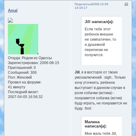
10
Поделиться
2006-12-05
14:16:17
Amal
Jill написал(а):
Если тебе этот
ребенок внешне
не симпатичен, то
и душевной
переписки не
получится.
Откуда:
Родом из Одессы
Зарегистрирован
: 2006-08-15
Приглашений:
0
Jill
, я в восторге от твоих
Сообщений:
306
Пол:
Женский
умозаключений :sigh:. Только
Провел на форуме:
хочу уточнить: ребенок
41 минуту
выступает в данном случае в
Последний визит:
роли собачки (котика) -
2007-04-05 16:56:32
понравится собачка (котик)
буду играть, не понравится не
буду. :fool:
Малина
написал(а):
Мне жаль тебя Jill,