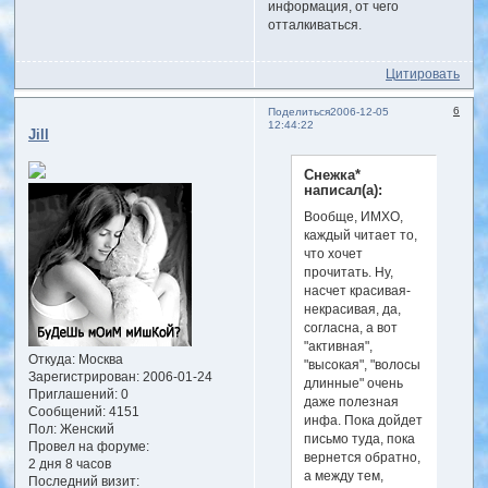
информация, от чего
отталкиваться.
Цитировать
6
Поделиться
2006-12-05
12:44:22
Jill
Снежка*
написал(а):
Вообще, ИМХО,
каждый читает то,
что хочет
прочитать. Ну,
насчет красивая-
некрасивая, да,
согласна, а вот
"активная",
Откуда:
Москва
"высокая", "волосы
Зарегистрирован
: 2006-01-24
длинные" очень
Приглашений:
0
даже полезная
Сообщений:
4151
инфа. Пока дойдет
Пол:
Женский
письмо туда, пока
Провел на форуме:
вернется обратно,
2 дня 8 часов
а между тем,
Последний визит: