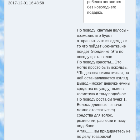
ребенок останется
2017-12-01 16:48:58
без новогоднего
подарка.
По поводу светлые волосы -
возможно кто будет
отправлять что из одежды и
то что пойдет брюнетке, не
пойдет блондинке. Это по
поводу цвета волос.
По поводу красоты... Это
могло просто быть вскользь.
ЧТо девочка симпатичная, на
ней останавливается взгляд.
Вывод - может девочке нужны
средства по уходу, ныжны
косметика и тому подобное.
По поводу роста см пункт 1.
Волосы длинные - значит
можно отослать спец
средства для волос,
резиночки, расчески и тому
подобное.
А так........ вы придираетесь не
по делу товарисчи!