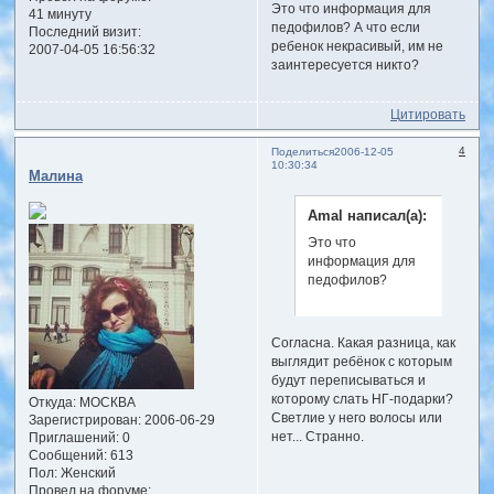
Это что информация для
41 минуту
педофилов? А что если
Последний визит:
ребенок некрасивый, им не
2007-04-05 16:56:32
заинтересуется никто?
Цитировать
4
Поделиться
2006-12-05
10:30:34
Малина
Amal написал(а):
Это что
информация для
педофилов?
Согласна. Какая разница, как
выглядит ребёнок с которым
будут переписываться и
которому слать НГ-подарки?
Откуда:
МОСКВА
Светлие у него волосы или
Зарегистрирован
: 2006-06-29
нет... Странно.
Приглашений:
0
Сообщений:
613
Пол:
Женский
Провел на форуме: