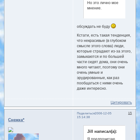
Но это лично мое
мнение.
обсуждать не буду
Кстати, есть такая тенденция,
что некрасивые (в глубоком
смысле этого слова) люди,
которые страдают из-за этого,
замыкаются и по большей
части сидят дома, они очень
много читают, поэтому они
очень умные и
эрудированные, как раз
пообщаться с ними очень
даже интересно.
Цитировать
15
Поделиться
2006-12-05
15:14:38
Снежка*
Jill написал(а):
Я предпочитаю