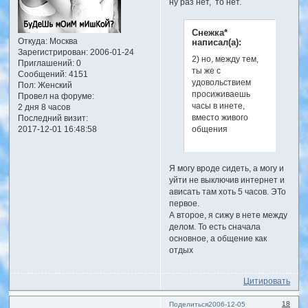
ну раз нет, то нет.
Снежка*
Откуда:
Москва
написал(а):
Зарегистрирован
: 2006-01-24
2) но, между тем,
Приглашений:
0
ты же с
Сообщений:
4151
удовольствием
Пол:
Женский
просиживаешь
Провел на форуме:
часы в инете,
2 дня 8 часов
вместо живого
Последний визит:
2017-12-01 16:48:58
общения
Я могу вроде сидеть, а могу и
уйти не выключив интернет и
ависать там хоть 5 часов. ЭТо
первое.
А второе, я сижу в нете между
делом. То есть сначала
основное, а общение как
отдых
Цитировать
18
Поделиться
2006-12-05