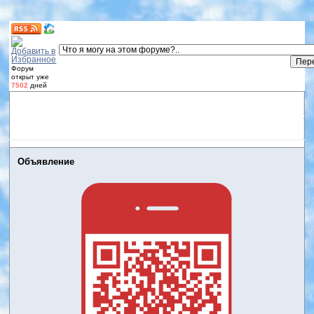
Форум
открыт уже
7502
дней
Форум
Участники
Правила
Регистрация
Дневники
пользователей
Войти
Активные темы
Объявление