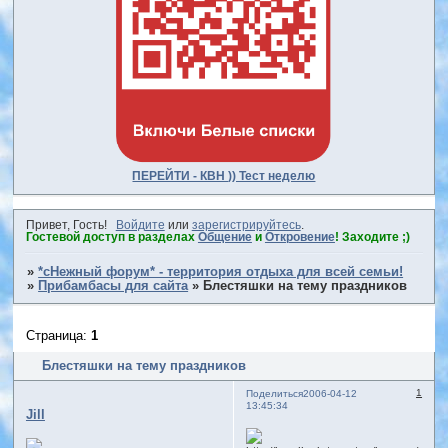
ПЕРЕЙТИ - КВН )) Тест неделю
Привет, Гость!
Войдите
или
зарегистрируйтесь
.
Гостевой доступ в разделах
Общение
и
Откровение
! Заходите ;)
»
*сНежный форум* - территория отдыха для всей семьи!
»
Прибамбасы для сайта
»
Блестяшки на тему праздников
Страница:
1
Блестяшки на тему праздников
1
Поделиться
2006-04-12
13:45:34
Jill