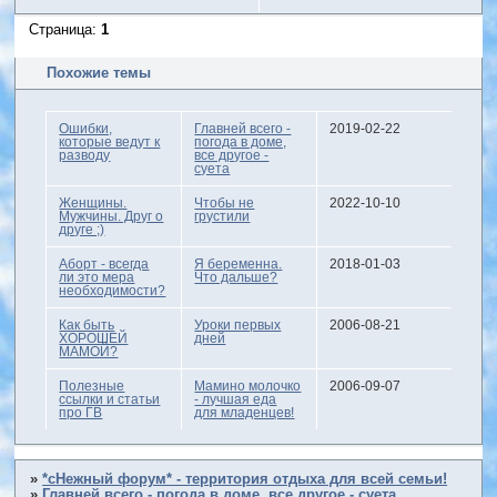
Страница:
1
Похожие темы
Ошибки,
Главней всего -
2019-02-22
которые ведут к
погода в доме,
разводу
все другое -
суета
Женщины.
Чтобы не
2022-10-10
Мужчины. Друг о
грустили
друге ;)
Аборт - всегда
Я беременна.
2018-01-03
ли это мера
Что дальше?
необходимости?
Как быть
Уроки первых
2006-08-21
ХОРОШЕЙ
дней
МАМОЙ?
Полезные
Мамино молочко
2006-09-07
ссылки и статьи
- лучшая еда
про ГВ
для младенцев!
»
*сНежный форум* - территория отдыха для всей семьи!
»
Главней всего - погода в доме, все другое - суета