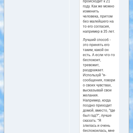
происходит к 21
году. Как же можно
изменить
человека, притом
без малейшего на
то его согласия,
например в 35 лет.
Лучший способ -
это принять его
таким, какой он
есть. А если что-то
беспокоит,
тревожит,
раздражает.
Используй "я-
сообщения, говори
о своих чувствах,
высказывай свои
желания.
Например, когда
поздно приходит
домой, вместо, "где
был гад?", лучше
сказать: "Я
злилась и очень
беспокоилась, мне