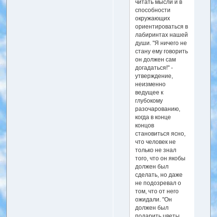
читать мысли и в
способности
окружающих
ориентироваться в
лабиринтах нашей
души. "Я ничего не
стану ему говорить
он должен сам
догадаться!" -
утверждение,
неизменно
ведущее к
глубокому
разочарованию,
когда в конце
концов
становиться ясно,
что человек не
только не знал
того, что он якобы
должен был
сделать, но даже
не подозревал о
том, что от него
ожидали. "Он
должен был
подарить цветы,