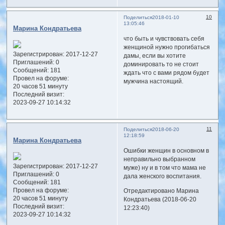
10
Поделиться
2018-01-10
13:05:46
Марина Кондратьева
что быть и чувствовать себя
женщиной нужно прогибаться
Зарегистрирован
: 2017-12-27
дамы, если вы хотите
Приглашений:
0
доминировать то не стоит
Сообщений:
181
ждать что с вами рядом будет
Провел на форуме:
мужчина настоящий.
20 часов 51 минуту
Последний визит:
2023-09-27 10:14:32
11
Поделиться
2018-06-20
12:18:59
Марина Кондратьева
Ошибки женщин в основном в
неправильно выбранном
Зарегистрирован
: 2017-12-27
муже) ну и в том что мама не
Приглашений:
0
дала женского воспитания.
Сообщений:
181
Провел на форуме:
Отредактировано Марина
20 часов 51 минуту
Кондратьева (2018-06-20
Последний визит:
12:23:40)
2023-09-27 10:14:32