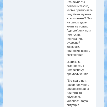
Что лично ты
делаешь такого,
чтобы притягивать
подобных мужчин
в свою жизнь? Они
на самом деле
хотят не только
"одного", они хотят
нежности,
понимания,
душевной
близости,
принятия, веры и
восхищения.
Ошибка 5:
склонность к
негативному
преувеличению
"Его долго нет,
наверное, у него
другая женщина"
или "что-то
случилось
ужасное". Когда
ситуация