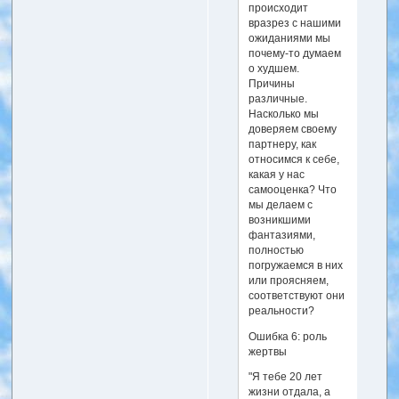
происходит
вразрез с нашими
ожиданиями мы
почему-то думаем
о худшем.
Причины
различные.
Насколько мы
доверяем своему
партнеру, как
относимся к себе,
какая у нас
самооценка? Что
мы делаем с
возникшими
фантазиями,
полностью
погружаемся в них
или проясняем,
соответствуют они
реальности?
Ошибка 6: роль
жертвы
"Я тебе 20 лет
жизни отдала, а