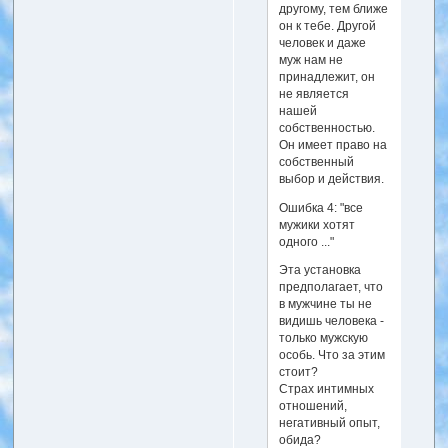
другому, тем ближе
он к тебе. Другой
человек и даже
муж нам не
принадлежит, он
не является
нашей
собственностью.
Он имеет право на
собственный
выбор и действия.
Ошибка 4: "все
мужики хотят
одного ..."
Эта установка
предполагает, что
в мужчине ты не
видишь человека -
только мужскую
особь. Что за этим
стоит?
Страх интимных
отношений,
негативный опыт,
обида?