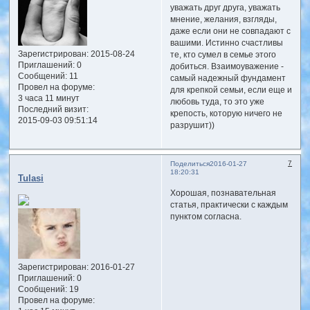
уважать друг друга, уважать
мнение, желания, взгляды,
даже если они не совпадают с
вашими. Истинно счастливы
Зарегистрирован
: 2015-08-24
те, кто сумел в семье этого
Приглашений:
0
добиться. Взаимоуважение -
Сообщений:
11
самый надежный фундамент
Провел на форуме:
для крепкой семьи, если еще и
3 часа 11 минут
любовь туда, то это уже
Последний визит:
крепость, которую ничего не
2015-09-03 09:51:14
разрушит))
7
Поделиться
2016-01-27
18:20:31
Tulasi
Хорошая, познавательная
статья, практически с каждым
пунктом согласна.
Зарегистрирован
: 2016-01-27
Приглашений:
0
Сообщений:
19
Провел на форуме: