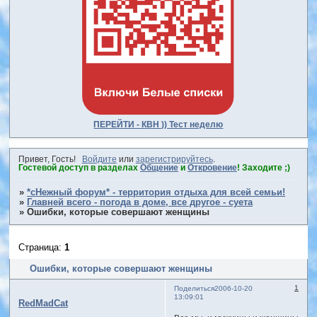
ПЕРЕЙТИ - КВН )) Тест неделю
Привет, Гость!
Войдите
или
зарегистрируйтесь
.
Гостевой доступ в разделах
Общение
и
Откровение
! Заходите ;)
»
*сНежный форум* - территория отдыха для всей семьи!
»
Главней всего - погода в доме, все другое - суета
»
Ошибки, которые совершают женщины
Страница:
1
Ошибки, которые совершают женщины
1
Поделиться
2006-10-20
13:09:01
RedMadCat