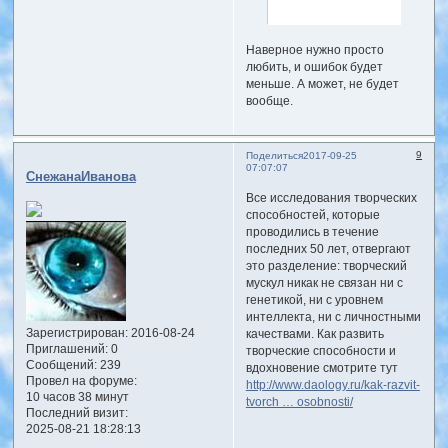
Наверное нужно просто
любить, и ошибок будет
меньше. А может, не будет
вообще.
9
Поделиться
2017-09-25
07:07:07
СнежанаИванова
Все исследования творческих
способностей, которые
проводились в течение
последних 50 лет, отвергают
это разделение: творческий
мускул никак не связан ни с
генетикой, ни с уровнем
интеллекта, ни с личностными
Зарегистрирован
: 2016-08-24
качествами. Как развить
Приглашений:
0
творческие способности и
Сообщений:
239
вдохновение смотрите тут
Провел на форуме:
http://www.daology.ru/kak-razvit-
10 часов 38 минут
tvorch … osobnosti/
Последний визит:
2025-08-21 18:28:13