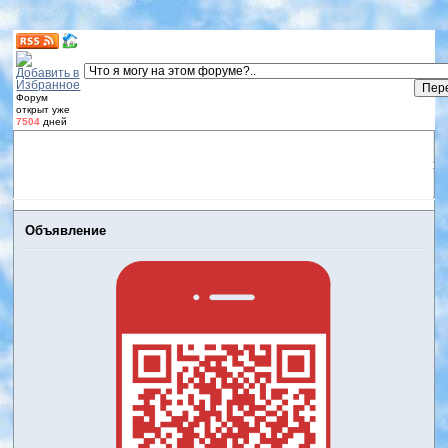
Форум
открыт уже
7504
дней
Форум
Участники
Правила
Регистрация
Дневники
пользователей
Войти
Активные темы
Объявление