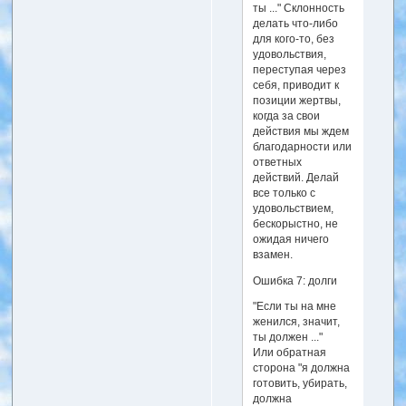
ты ..." Склонность
делать что-либо
для кого-то, без
удовольствия,
переступая через
себя, приводит к
позиции жертвы,
когда за свои
действия мы ждем
благодарности или
ответных
действий. Делай
все только с
удовольствием,
бескорыстно, не
ожидая ничего
взамен.
Ошибка 7: долги
"Если ты на мне
женился, значит,
ты должен ..."
Или обратная
сторона "я должна
готовить, убирать,
должна