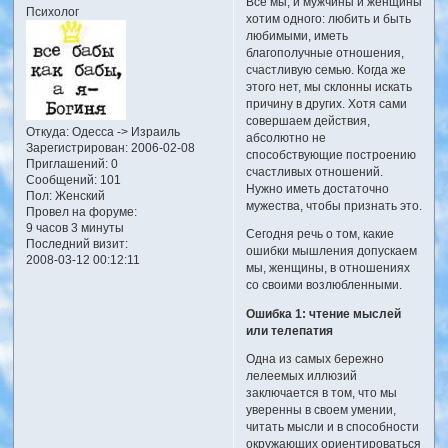
Все мы, и мужчины и женщины
Психолог
хотим одного: любить и быть
любимыми, иметь
благополучные отношения,
счастливую семью. Когда же
этого нет, мы склонны искать
причину в других. Хотя сами
совершаем действия,
Откуда:
Одесса -> Израиль
абсолютно не
Зарегистрирован
: 2006-02-08
способствующие построению
Приглашений:
0
счастливых отношений.
Сообщений:
101
Нужно иметь достаточно
Пол:
Женский
мужества, чтобы признать это.
Провел на форуме:
9 часов 3 минуты
Сегодня речь о том, какие
Последний визит:
ошибки мышления допускаем
2008-03-12 00:12:11
мы, женщины, в отношениях
со своими возлюбленными.
Ошибка 1: чтение мыслей
или телепатия
Одна из самых бережно
лелеемых иллюзий
заключается в том, что мы
уверенны в своем умении,
читать мысли и в способности
окружающих ориентироваться