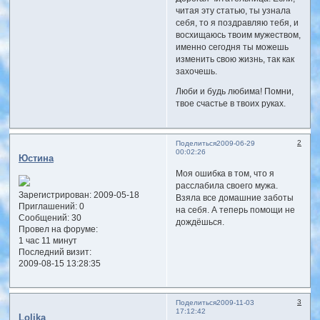
читая эту статью, ты узнала
себя, то я поздравляю тебя, и
восхищаюсь твоим мужеством,
именно сегодня ты можешь
изменить свою жизнь, так как
захочешь.
Люби и будь любима! Помни,
твое счастье в твоих руках.
2
Поделиться
2009-06-29
00:02:26
Юстина
Моя ошибка в том, что я
расслабила своего мужа.
Зарегистрирован
: 2009-05-18
Взяла все домашние заботы
Приглашений:
0
на себя. А теперь помощи не
Сообщений:
30
дождёшься.
Провел на форуме:
1 час 11 минут
Последний визит:
2009-08-15 13:28:35
3
Поделиться
2009-11-03
17:12:42
Lolika