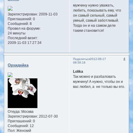
мужчину нужно уважать,
любить, показывать ему, что
Зарегистрирован
: 2009-11-03
он самый сильный, самый
Приглашений:
0
умный, самый заботливый.
Сообщений:
8
Тогда он и на самом деле
Провел на форуме:
таким становится!
24 минуты
Последний визит:
2009-11-03 17:27:34
4
Поделиться
2012-08-17
08:58:18
Орхидейка
Lolika
Так можно и разбаловать
мужчину! А нужно, чтобы он и
вас любил, а не только вы его.
Откуда:
Москва
Зарегистрирован
: 2012-07-30
Приглашений:
0
Сообщений:
12
Пол:
Женский