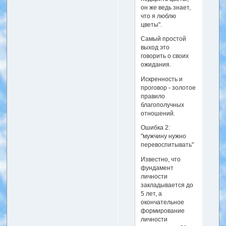
он же ведь знает,
что я люблю
цветы".
Самый простой
выход это
говорить о своих
ожидания.
Искренность и
проговор - золотое
правило
благополучных
отношений.
Ошибка 2:
"мужчину нужно
перевоспитывать"
Известно, что
фундамент
личности
закладывается до
5 лет, а
окончательное
формирование
личности