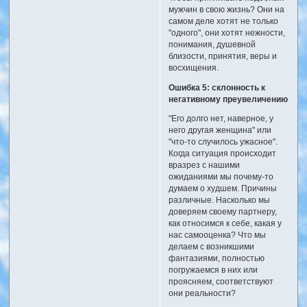
мужчин в свою жизнь? Они на
самом деле хотят не только
"одного", они хотят нежности,
понимания, душевной
близости, принятия, веры и
восхищения.
Ошибка 5: склонность к
негативному преувеличению
"Его долго нет, наверное, у
него другая женщина" или
"что-то случилось ужасное".
Когда ситуация происходит
вразрез с нашими
ожиданиями мы почему-то
думаем о худшем. Причины
различные. Насколько мы
доверяем своему партнеру,
как относимся к себе, какая у
нас самооценка? Что мы
делаем с возникшими
фантазиями, полностью
погружаемся в них или
проясняем, соответствуют
они реальности?