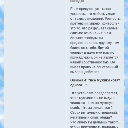
поводке"
Если присутствует такая
установка, то любовь уходит
от таких отношений. Ревность,
претензии, упреки, контроль -
это то, что разрушает самые
близкие отношения. Чем
больше свободы ты
предоставляешь другому, тем
ближе он к тебе. Другой
человек и даже муж нам не
принадлежит, он не является
нашей собственностью. Он
имеет право на собственный
выбор и действия.
Ошибка 4: "все мужики хотят
одного ..."
Эта установка предполагает,
что в мужчине ты не видишь
человека - только мужскую
особь. Что за этим стоит?
Страх интимных отношений,
негативный опыт, обида?
Что лично ты делаешь такого,
чтобы притягивать подобных