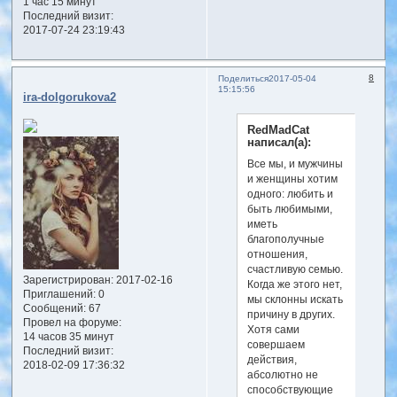
1 час 15 минут
Последний визит:
2017-07-24 23:19:43
8
Поделиться
2017-05-04
15:15:56
ira-dolgorukova2
RedMadCat
написал(а):
Все мы, и мужчины
и женщины хотим
одного: любить и
быть любимыми,
иметь
благополучные
отношения,
счастливую семью.
Зарегистрирован
: 2017-02-16
Когда же этого нет,
Приглашений:
0
мы склонны искать
Сообщений:
67
причину в других.
Провел на форуме:
Хотя сами
14 часов 35 минут
совершаем
Последний визит:
действия,
2018-02-09 17:36:32
абсолютно не
способствующие