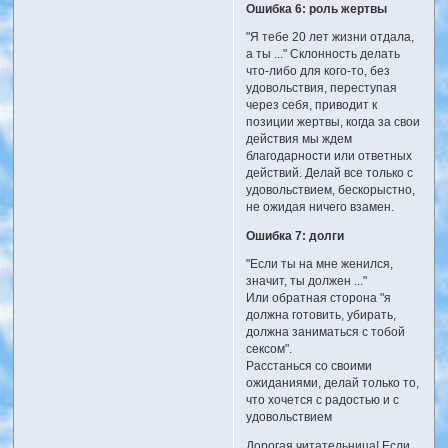
Ошибка 6: роль жертвы
"Я тебе 20 лет жизни отдала,
а ты ..." Склонность делать
что-либо для кого-то, без
удовольствия, переступая
через себя, приводит к
позиции жертвы, когда за свои
действия мы ждем
благодарности или ответных
действий. Делай все только с
удовольствием, бескорыстно,
не ожидая ничего взамен.
Ошибка 7: долги
"Если ты на мне женился,
значит, ты должен ..."
Или обратная сторона "я
должна готовить, убирать,
должна заниматься с тобой
сексом".
Расстанься со своими
ожиданиями, делай только то,
что хочется с радостью и с
удовольствием
Дорогая читательница! Если,