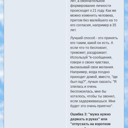
лет, а окончательное
формирование личности
происходит к 21 году. Как же
можно изменить человека,
притом без малейшего на то
его согласия, например в 35
лет.
Лучший способ - это принять
его таким, какой он есть. А
если что-то беспокоит,
тревожит, раздражает.
Используй "я-сообщения,
говори о своих чувствах,
высказывай свои желания.
Например, когда поздно
приходит домой, вместо, "где
был гад?", лучше сказать: "Я
злилась и очень
беспокоилась, мне бы
хотелось, чтобы ты звонил,
если задерживаешься. Мне
будет это очень приятно".
Ошибка 3: "мужа нужно
держать в руках" или
"отпускать на коротком