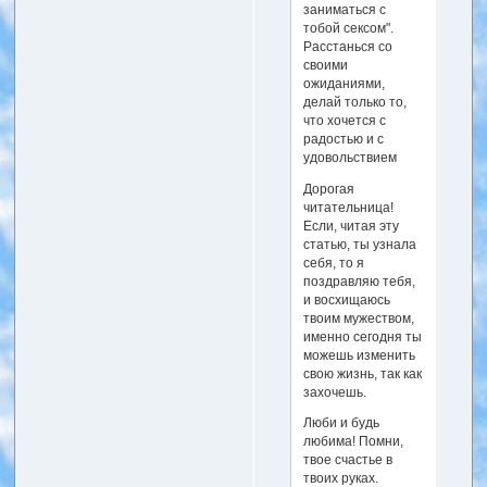
заниматься с
тобой сексом".
Расстанься со
своими
ожиданиями,
делай только то,
что хочется с
радостью и с
удовольствием
Дорогая
читательница!
Если, читая эту
статью, ты узнала
себя, то я
поздравляю тебя,
и восхищаюсь
твоим мужеством,
именно сегодня ты
можешь изменить
свою жизнь, так как
захочешь.
Люби и будь
любима! Помни,
твое счастье в
твоих руках.