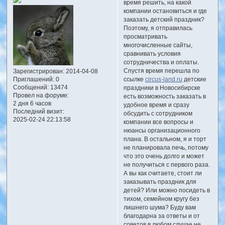
время решить, на какой
компании остановиться и где
заказать детский праздник?
Поэтому, я отправилась
просматривать
многочисленные сайты,
сравнивать условия
сотрудничества и оплаты.
Спустя время перешла по
Зарегистрирован
: 2014-04-08
ссылке
circus-land.ru
детские
Приглашений:
0
Сообщений:
13474
праздники в Новосибирске
Провел на форуме:
есть возможность заказать в
2 дня 6 часов
удобное время и сразу
Последний визит:
обсудить с сотрудником
2025-02-24 22:13:58
компании все вопросы и
нюансы организационного
плана. В остальном, я и торт
не планировала печь, потому
что это очень долго и может
не получиться с первого раза.
А вы как считаете, стоит ли
заказывать праздник для
детей? Или можно посидеть в
тихом, семейном кругу без
лишнего шума? Буду вам
благодарна за ответы и от
советов в любом случае не