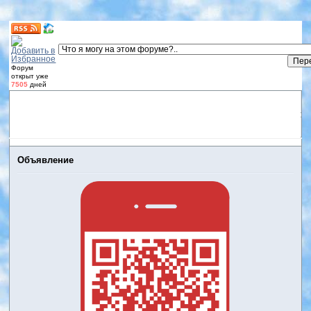
Форум
открыт уже
7505
дней
Форум
Участники
Правила
Регистрация
Дневники
пользователей
Войти
Активные темы
Объявление