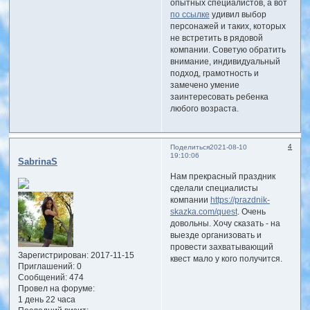
опытных специалистов, а вот
по ссылке
удивил выбор
персонажей и таких, которых
не встретить в рядовой
компании. Советую обратить
внимание, индивидуальный
подход, грамотность и
замечено умение
заинтересовать ребенка
любого возраста.
4
Поделиться
2021-08-10
19:10:06
SabrinaS
Нам прекрасный праздник
сделали специалисты
компании
https://prazdnik-
skazka.com/quest
. Очень
довольны. Хочу сказать - на
выезде организовать и
провести захватывающий
Зарегистрирован
: 2017-11-15
квест мало у кого получится.
Приглашений:
0
Сообщений:
474
Провел на форуме:
1 день 22 часа