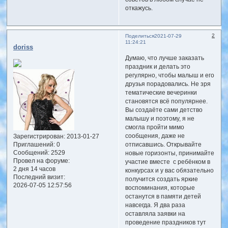
откажусь.
2
Поделиться
2021-07-29
11:24:21
doriss
Думаю, что лучше заказать
праздник и делать это
регулярно, чтобы малыш и его
друзья порадовались. Не зря
тематические вечеринки
становятся всё популярнее.
Вы создаёте сами детство
малышу и поэтому, я не
смогла пройти мимо
сообщения, даже не
Зарегистрирован
: 2013-01-27
отписавшись. Открывайте
Приглашений:
0
Сообщений:
2529
новые горизонты, принимайте
Провел на форуме:
участие вместе с ребёнком в
2 дня 14 часов
конкурсах и у вас обязательно
Последний визит:
получится создать яркие
2026-07-05 12:57:56
воспоминания, которые
останутся в памяти детей
навсегда. Я два раза
оставляла заявки на
проведение праздников тут