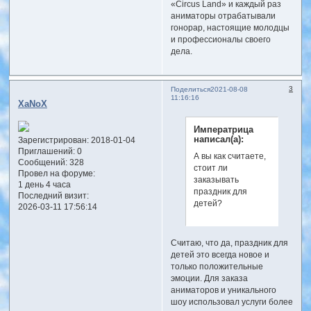
«Circus Land» и каждый раз
аниматоры отрабатывали
гонорар, настоящие молодцы
и профессионалы своего
дела.
3
Поделиться
2021-08-08
11:16:16
XaNoX
Императрица
написал(а):
Зарегистрирован
: 2018-01-04
Приглашений:
0
А вы как считаете,
Сообщений:
328
стоит ли
Провел на форуме:
заказывать
1 день 4 часа
праздник для
Последний визит:
детей?
2026-03-11 17:56:14
Считаю, что да, праздник для
детей это всегда новое и
только положительные
эмоции. Для заказа
аниматоров и уникального
шоу использовал услуги более