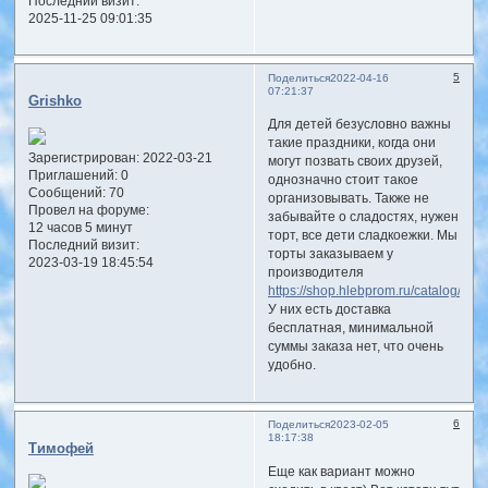
Последний визит:
2025-11-25 09:01:35
5
Поделиться
2022-04-16
07:21:37
Grishko
Для детей безусловно важны
такие праздники, когда они
Зарегистрирован
: 2022-03-21
могут позвать своих друзей,
Приглашений:
0
однозначно стоит такое
Сообщений:
70
организовывать. Также не
Провел на форуме:
забывайте о сладостях, нужен
12 часов 5 минут
торт, все дети сладкоежки. Мы
Последний визит:
торты заказываем у
2023-03-19 18:45:54
производителя
https://shop.hlebprom.ru/catalog/torty
У них есть доставка
бесплатная, минимальной
суммы заказа нет, что очень
удобно.
6
Поделиться
2023-02-05
18:17:38
Тимофей
Еще как вариант можно