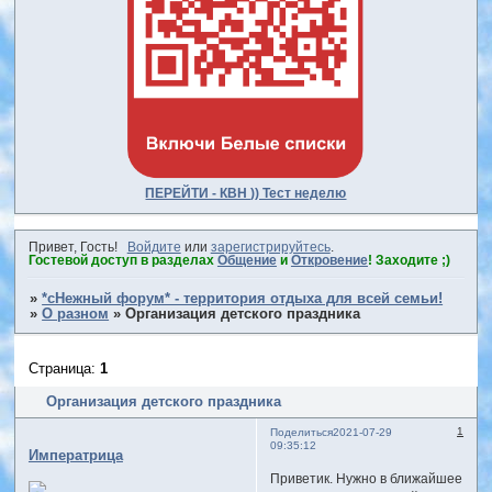
ПЕРЕЙТИ - КВН )) Тест неделю
Привет, Гость!
Войдите
или
зарегистрируйтесь
.
Гостевой доступ в разделах
Общение
и
Откровение
! Заходите ;)
»
*сНежный форум* - территория отдыха для всей семьи!
»
О разном
»
Организация детского праздника
Страница:
1
Организация детского праздника
1
Поделиться
2021-07-29
09:35:12
Императрица
Приветик. Нужно в ближайшее