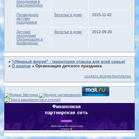
праздников в
Екатеринбурге
Проведение
Веселье в доме
2015-11-02
детских
праздников
Детские
Веселье в доме
2012-09-20
праздники!
Организация и
проведение.
»
*сНежный форум* - территория отдыха для всей семьи!
»
О разном
»
Организация детского праздника
создать форум бесплатно