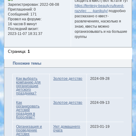
сходить в квест) Вот кстати тут
Зарегистрирован
: 2022-08-08
https://fentesy-beauty.ru/kvest-
Приглашений:
0
razvlec … -kanikuly/
подробно
Сообщений:
171
рассказано о квест-
Провел на форуме:
развлечениях, насколько я
16 часов 8 минут
знаю, квесты можно
Последний визит:
организовывать и на большие
2023-11-07 18:31:37
группы
Страница:
1
Похожие темы
Как выбрать
Золотое детство
2024-09-28
компанию для
организации
детского
праздника?
Как
Золотое детство
2024-09-13
организовать
детский
праздник в
Королёве?
Организация и
Уют домашнего
2023-01-19
проведение
очага
детских