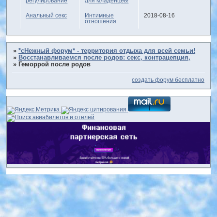
регулирование
для младенцев!
Анальный секс
Интимные
2018-08-16
отношения
»
*сНежный форум* - территория отдыха для всей семьи!
»
Восстанавливаемся после родов: секс, контрацепция,
»
Геморрой после родов
создать форум бесплатно