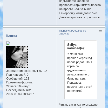
ведь многие хорошие
препараты принимать просто
на просто нельзя было.
Геморрой у меня долго был.
Даже оперировать пришлось.
10
Поделиться
2022-08-09
23:26:29
Клякса
Seliya
написал(а):
У меня сам
прошел через год
после родов. Но я
кормила
грудью,мне из
Зарегистрирован
: 2021-07-02
лекарств ничего
Приглашений:
0
было нельзя.
Сообщений:
162
Провел на форуме:
Пришлось
22 часа 10 минут
помучаться с этой
Последний визит:
проблемой.
2025-03-03 18:14:37
Читаю вас и как-то страшно