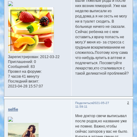
Были тяжелые роды и после
них возник геморрой. Уже как
неделю выписали из
род.дома,а я ни сесть не могу
ни в туалет сходить. В
больнице ничего не сказали.
Сейчас ребенка не с кем
оставить,к врачу попасть не
могу.У меня из- за стресса с
грудным вскармливанием не
сложилось.Поэтому хочу сама
Зарегистрирован
: 2012-03-22
что-нибудь купить в аптеке и
Приглашений:
0
подлечиться. Посоветуйте
Сообщений:
83
лекарство,кто сталкивался с
Провел на форуме:
такой деликатной проблемой?
7 часов 41 минуту
Последний визит:
2023-04-28 15:57:07
2
Поделиться
2021-05-27
11:59:11
selfie
Мне доктор свечи выписывал
после родов,но название уже
не помню. Важно,чтобы
сейчас запоров у вас не было.
Купите в аптеке свечи от