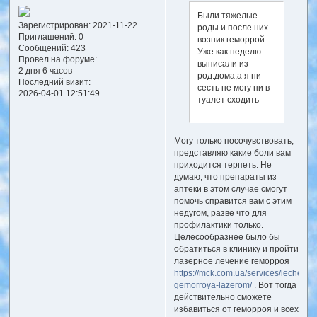
Были тяжелые
Зарегистрирован
: 2021-11-22
роды и после них
Приглашений:
0
возник геморрой.
Сообщений:
423
Уже как неделю
Провел на форуме:
выписали из
2 дня 6 часов
род.дома,а я ни
Последний визит:
сесть не могу ни в
2026-04-01 12:51:49
туалет сходить
Могу только посочувствовать,
представляю какие боли вам
приходится терпеть. Не
думаю, что препараты из
аптеки в этом случае смогут
помочь справится вам с этим
недугом, разве что для
профилактики только.
Целесообразнее было бы
обратиться в клинику и пройти
лазерное лечение геморроя
https://mck.com.ua/services/lechenie-
gemorroya-lazerom/
. Вот тогда
действительно сможете
избавиться от геморроя и всех