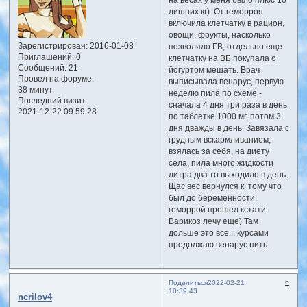
на весах у меня было плюс 10
лишних кг) От геморроя
включила клетчатку в рацион,
овощи, фрукты, насколько
Зарегистрирован
: 2016-01-08
позволяло ГВ, отдельно еще
Приглашений:
0
клетчатку на ВБ покупала с
Сообщений:
21
йогуртом мешать. Врач
Провел на форуме:
выписывала венарус, первую
38 минут
неделю пила по схеме -
Последний визит:
сначала 4 дня три раза в день
2021-12-22 09:59:28
по таблетке 1000 мг, потом 3
дня дважды в день. Завязала с
грудным вскармливанием,
взялась за себя, на диету
села, пила много жидкости
литра два то выходило в день.
Щас вес вернулся к тому что
был до беременности,
геморрой прошел кстати.
Варикоз лечу еще) Там
дольше это все... курсами
продолжаю венарус пить.
6
Поделиться
2022-02-21
10:39:43
ncrilov4