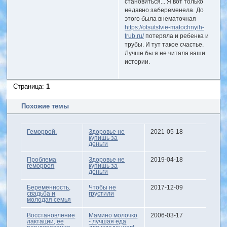
становиться... Я вот только
недавно забеременела. До
этого была внематочная
https://otsutstvie-matochnyih-
trub.ru/
потеряла и ребенка и
трубы. И тут такое счастье.
Лучше бы я не читала ваши
истории.
Страница:
1
Похожие темы
Геморрой.
Здоровье не
2021-05-18
купишь за
деньги
Проблема
Здоровье не
2019-04-18
геморроя
купишь за
деньги
Беременность,
Чтобы не
2017-12-09
свадьба и
грустили
молодая семья
Восстановление
Мамино молочко
2006-03-17
лактации, ее
- лучшая еда