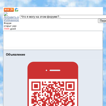
Форум
открыт уже
7505
дней
Форум
Участники
Правила
Регистрация
Дневники
пользователей
Войти
Активные темы
Объявление