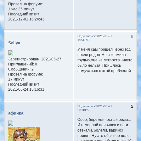
Провел на форуме:
1 час 35 минут
Последний визит:
2021-12-01 16:24:43
4
Поделиться
2021-05-27
19:37:10
Seliya
У меня сам прошел через год
после родов. Но я кормила
Зарегистрирован
: 2021-05-27
грудью,мне из лекарств ничего
Приглашений:
0
было нельзя. Пришлось
Сообщений:
2
помучаться с этой проблемой.
Провел на форуме:
17 минут
Последний визит:
2021-06-24 15:16:31
5
Поделиться
2021-05-27
23:38:50
афинка
Оооо, беременность и роды...
И геморрой появился и ноги
отекали, болели, варикоз
привет. Ну это обычное дело...