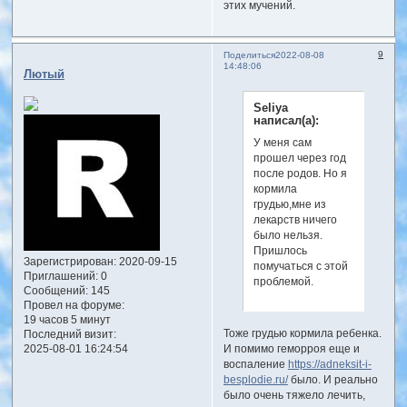
этих мучений.
9
Поделиться
2022-08-08
14:48:06
Лютый
Seliya
написал(а):
У меня сам
прошел через год
после родов. Но я
кормила
грудью,мне из
лекарств ничего
было нельзя.
Пришлось
Зарегистрирован
: 2020-09-15
помучаться с этой
Приглашений:
0
проблемой.
Сообщений:
145
Провел на форуме:
19 часов 5 минут
Тоже грудью кормила ребенка.
Последний визит:
2025-08-01 16:24:54
И помимо геморроя еще и
воспаление
https://adneksit-i-
besplodie.ru/
было. И реально
было очень тяжело лечить,