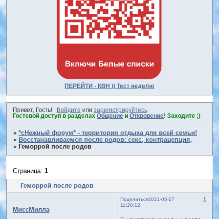
ПЕРЕЙТИ - КВН )) Тест неделю
Привет, Гость!
Войдите
или
зарегистрируйтесь
.
Гостевой доступ в разделах
Общение
и
Откровение
! Заходите ;)
»
*сНежный форум* - территория отдыха для всей семьи!
»
Восстанавливаемся после родов: секс, контрацепция,
»
Геморрой после родов
Страница:
1
Геморрой после родов
1
Поделиться
2021-05-27
11:20:12
МиссМилла