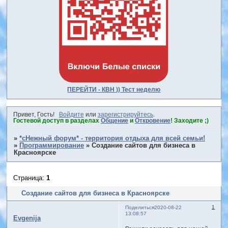
ПЕРЕЙТИ - КВН )) Тест неделю
Привет, Гость!
Войдите
или
зарегистрируйтесь
.
Гостевой доступ в разделах
Общение
и
Откровение
! Заходите ;)
»
*сНежный форум* - территория отдыха для всей семьи!
»
Программирование
»
Создание сайтов для бизнеса в
Красноярске
Страница:
1
Создание сайтов для бизнеса в Красноярске
1
Поделиться
2020-08-22
13:08:57
Evgenija