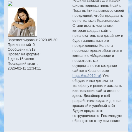
Решили заказать для нашей
фирмы корпоративный сайт.
Пора выйти на рынок со своей
продукцией, чтобы продавать
ее не только в Красноярске.
Стали искать компанию,
которая создаст сайт с
привлекательным дизайном и
Зарегистрирован
: 2020-05-30
будет заниматься его
Приглашений:
0
продвижением. Коллега
Сообщений:
318
порекомендовал обратится в
Провел на форуме:
компанию «Медиакод» и
1 день 15 часов
посмотреть как
Последний визит:
осуществляется создание
2026-02-11 12:34:11
сайтов в Красноярске
https://mc2012.ru/
. Уже
обсудили все детали по
телефону и решили заказать
изготовление сайта именно
здесь. Дизайнер и веб-
разработчик создали для нас
красивый и удобный сайт.
Будем продолжать
сотрудничество. Рекомендую
обращаться в эту компанию.