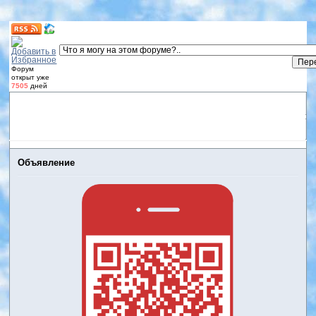
Форум
открыт уже
7505
дней
Форум
Участники
Правила
Регистрация
Дневники
пользователей
Войти
Активные темы
Объявление