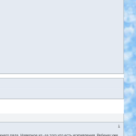
1
его ряда. Наверное из -за того что есть искривления. Ребенку уже