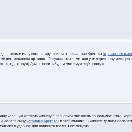
ад поставили сыну самолигирующие металлические брекеты
https://ormco.ru/
 её рекомендовал ортодонт. Результат мы заметили уже через пару месяцев, 
жать к доктору))) Думаю носить будем максимум ещё полгода.
дну хорошую частную клинику "ГлавВрач"и мне очень понравилось там - хор
 Я делала сыну
установку брекетов
в этой клинике. В клинике делают беспла
изделия в удобное для пациента время. Рекомендую.