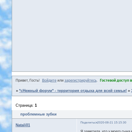
Привет, Гость!
Войдите
или
зарегистрируйтесь
.
Гостевой доступ 
»
*сНежный форум* - территория отдыха для всей семьи!
»
Страница:
1
проблемные зубки
Поделиться
2020-08-21 15:15:30
Natali01
Я заметила, что у моего сына