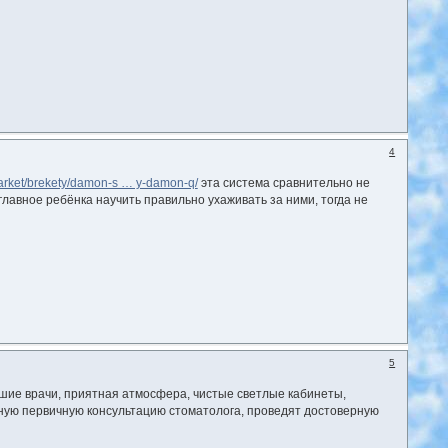
4
market/brekety/damon-s … y-damon-q/
эта система сравнительно не
главное ребёнка научить правильно ухаживать за ними, тогда не
5
ошие врачи, приятная атмосфера, чистые светлые кабинеты,
тную первичную консультацию стоматолога, проведят достоверную