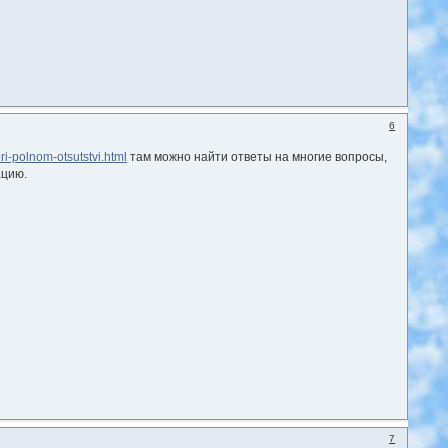
6
ri-polnom-otsutstvi.html
там можно найти ответы на многие вопросы,
ацию.
7