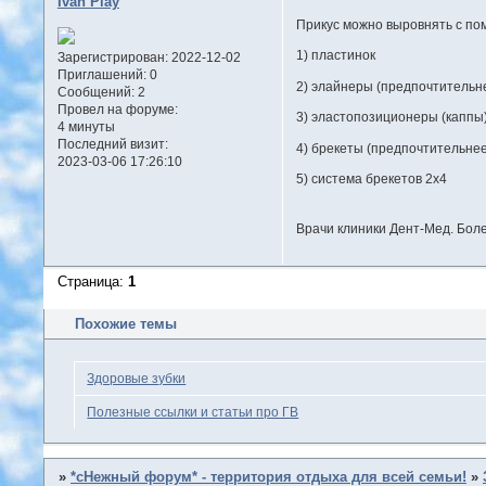
Ivan Play
Прикус можно выровнять с по
1) пластинок
Зарегистрирован
: 2022-12-02
Приглашений:
0
2) элайнеры (предпочтительне
Сообщений:
2
Провел на форуме:
3) эластопозиционеры (каппы
4 минуты
Последний визит:
4) брекеты (предпочтительнее
2023-03-06 17:26:10
5) система брекетов 2х4
Врачи клиники Дент-Мед. Бо
Страница:
1
Похожие темы
Здоровые зубки
Полезные ссылки и статьи про ГВ
»
*сНежный форум* - территория отдыха для всей семьи!
»