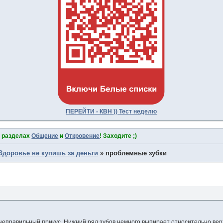
ПЕРЕЙТИ - КВН )) Тест неделю
в разделах
Общение
и
Откровение
! Заходите ;)
Здоровье не купишь за деньги
»
проблемные зубки
 неправильный прикус. Нижний ряд зубов немного выпирает относительно верхн