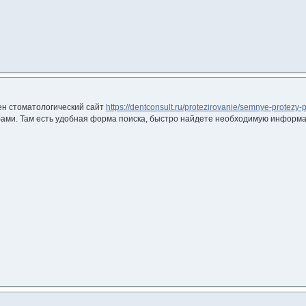
ен стоматологический сайт
https://dentconsult.ru/protezirovanie/semnye-protezy-p
бами. Там есть удобная форма поиска, быстро найдете необходимую информ