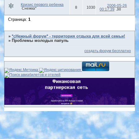
Кризис первого ребенка
2006-05-26
8
1030
Снежка*
00:17:39
Jill
Страница:
1
»
*сНежный форум* - территория отдыха для всей семьи!
»
Проблемы молодых папуль
создать форум бесплатно