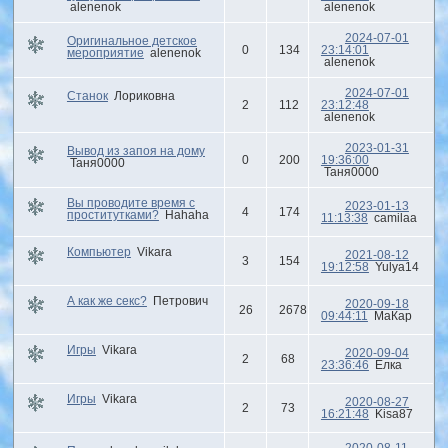
alenenok
alenenok
2024-07-01
Оригинальное детское
0
134
23:14:01
мероприятие
alenenok
alenenok
2024-07-01
Станок
Лориковна
2
112
23:12:48
alenenok
2023-01-31
Вывод из запоя на дому
0
200
19:36:00
Таня0000
Таня0000
Вы проводите время с
2023-01-13
4
174
проститутками?
Hahaha
11:13:38
camilaa
Компьютер
Vikara
2021-08-12
3
154
19:12:58
Yulya14
А как же секс?
Петрович
2020-09-18
26
2678
09:44:11
МаКар
Игры
Vikara
2020-09-04
2
68
23:36:46
Елка
Игры
Vikara
2020-08-27
2
73
16:21:48
Kisa87
2020-08-11