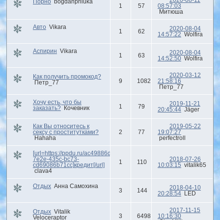
Порно
bogdanpriluka
1
57
08:57:03
Митюша
Авто
Vikara
2020-08-04
1
62
14:57:22
Wolfira
Аспирин
Vikara
2020-08-04
1
63
14:52:50
Wolfira
2020-03-12
Как получить промокод?
9
1082
21:58:16
Петр_77
Петр_77
Хочу есть, что бы
2019-11-21
1
79
заказать?
Кочевник
20:45:44
Jäger
Как Вы относитесь к
2019-05-22
сексу с проститутками?
2
77
19:07:27
Hahaha
perfectroll
[url=https://ppdu.ru/ac49886d-
7e2e-435c-bc73-
2018-07-26
1
110
cd69086b71cc]кредит[/url]
10:03:15
vitalik65
clava4
Отдых
Анна Самохина
2018-04-10
3
144
20:28:54
LED
2017-11-15
Отдых
Vitalik
3
6498
10:16:30
Veloceraptor