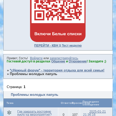
ПЕРЕЙТИ - КВН )) Тест неделю
Привет, Гость!
Войдите
или
зарегистрируйтесь
.
Гостевой доступ в разделах
Общение
и
Откровение
! Заходите ;)
»
*сНежный форум* - территория отдыха для всей семьи!
»
Проблемы молодых папуль
Страница:
1
Проблемы молодых папуль
Последнее
Тема
Ответов
Просмотров
сообщение
Где заказать ростовую
2025-01-21
куклу на мероприятие?
0
107
21:36:16