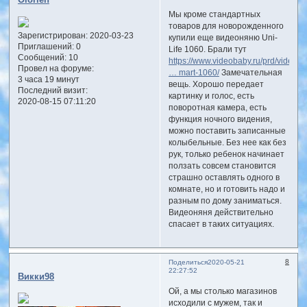
Olorien
Мы кроме стандартных
товаров для новорожденного
Зарегистрирован
: 2020-03-23
купили еще видеоняню Uni-
Приглашений:
0
Life 1060. Брали тут
Сообщений:
10
https://www.videobaby.ru/prd/videon
Провел на форуме:
… mart-1060/
Замечательная
3 часа 19 минут
вещь. Хорошо передает
Последний визит:
картинку и голос, есть
2020-08-15 07:11:20
поворотная камера, есть
функция ночного видения,
можно поставить записанные
колыбельные. Без нее как без
рук, только ребенок начинает
ползать совсем становится
страшно оставлять одного в
комнате, но и готовить надо и
разным по дому заниматься.
Видеоняня действительно
спасает в таких ситуациях.
8
Поделиться
2020-05-21
22:27:52
Викки98
Ой, а мы столько магазинов
исходили с мужем, так и