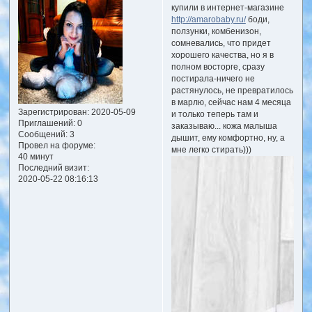
купили в интернет-магазине
http://amarobaby.ru/
боди,
ползунки, комбенизон,
сомневались, что придет
хорошего качества, но я в
полном восторге, сразу
постирала-ничего не
растянулось, не превратилось
в марлю, сейчас нам 4 месяца
Зарегистрирован
: 2020-05-09
и только теперь там и
Приглашений:
0
заказываю... кожа малыша
Сообщений:
3
дышит, ему комфортно, ну, а
Провел на форуме:
мне легко стирать)))
40 минут
Последний визит:
2020-05-22 08:16:13