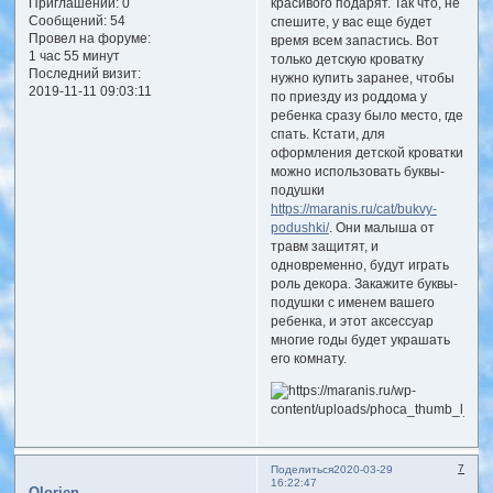
красивого подарят. Так что, не
Приглашений:
0
Сообщений:
54
спешите, у вас еще будет
Провел на форуме:
время всем запастись. Вот
1 час 55 минут
только детскую кроватку
Последний визит:
нужно купить заранее, чтобы
2019-11-11 09:03:11
по приезду из роддома у
ребенка сразу было место, где
спать. Кстати, для
оформления детской кроватки
можно использовать буквы-
подушки
https://maranis.ru/cat/bukvy-
podushki/
. Они малыша от
травм защитят, и
одновременно, будут играть
роль декора. Закажите буквы-
подушки с именем вашего
ребенка, и этот аксессуар
многие годы будет украшать
его комнату.
7
Поделиться
2020-03-29
16:22:47