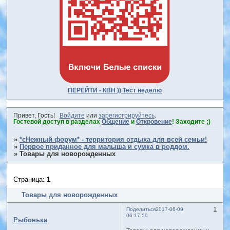
ПЕРЕЙТИ - КВН )) Тест неделю
Привет, Гость!
Войдите
или
зарегистрируйтесь
.
Гостевой доступ в разделах
Общение
и
Откровение
! Заходите ;)
»
*сНежный форум* - территория отдыха для всей семьи!
»
Первое приданное для малыша и сумка в роддом.
»
Товары для новорожденных
Страница:
1
Товары для новорожденных
1
Поделиться
2017-06-09
06:17:50
Рыбонька