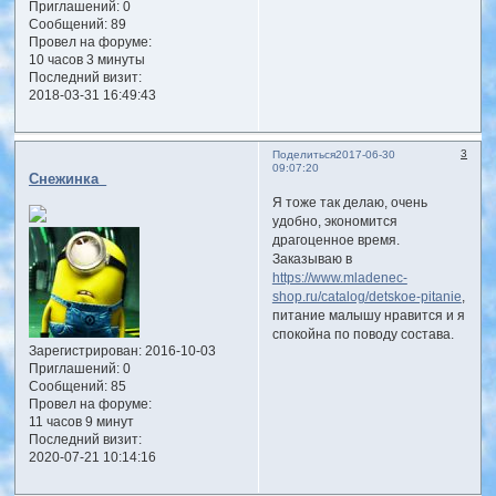
Приглашений:
0
Сообщений:
89
Провел на форуме:
10 часов 3 минуты
Последний визит:
2018-03-31 16:49:43
3
Поделиться
2017-06-30
09:07:20
Снежинка_
Я тоже так делаю, очень
удобно, экономится
драгоценное время.
Заказываю в
https://www.mladenec-
shop.ru/catalog/detskoe-pitanie
,
питание малышу нравится и я
спокойна по поводу состава.
Зарегистрирован
: 2016-10-03
Приглашений:
0
Сообщений:
85
Провел на форуме:
11 часов 9 минут
Последний визит:
2020-07-21 10:14:16