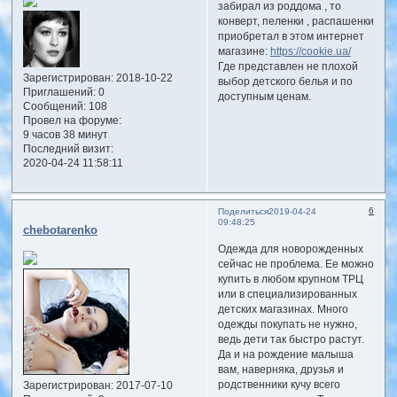
забирал из роддома , то
конверт, пеленки , распашенки
приобретал в этом интернет
магазине:
https://cookie.ua/
Где представлен не плохой
Зарегистрирован
: 2018-10-22
выбор детского белья и по
Приглашений:
0
доступным ценам.
Сообщений:
108
Провел на форуме:
9 часов 38 минут
Последний визит:
2020-04-24 11:58:11
6
Поделиться
2019-04-24
09:48:25
chebotarenko
Одежда для новорожденных
сейчас не проблема. Ее можно
купить в любом крупном ТРЦ
или в специализированных
детских магазинах. Много
одежды покупать не нужно,
ведь дети так быстро растут.
Да и на рождение малыша
вам, наверняка, друзья и
родственники кучу всего
Зарегистрирован
: 2017-07-10