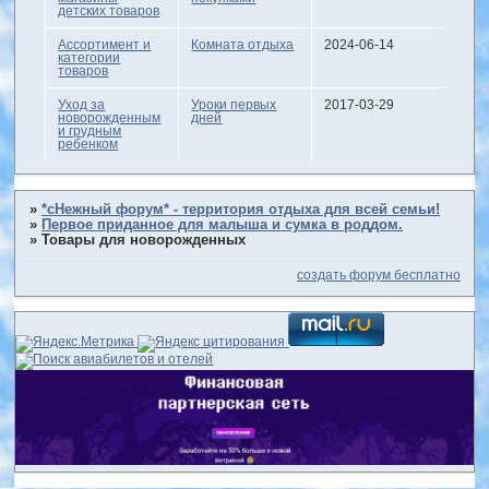
детских товаров
Ассортимент и
Комната отдыха
2024-06-14
категории
товаров
Уход за
Уроки первых
2017-03-29
новорожденным
дней
и грудным
ребенком
»
*сНежный форум* - территория отдыха для всей семьи!
»
Первое приданное для малыша и сумка в роддом.
»
Товары для новорожденных
создать форум бесплатно