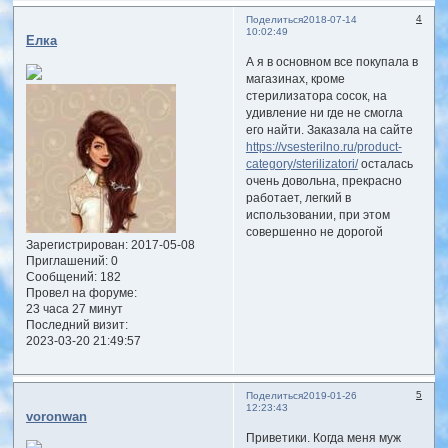
4
Поделиться
2018-07-14
10:02:49
Елка
А я в основном все покупала в
магазинах, кроме
стерилизатора сосок, на
удивление ни где не смогла
его найти. Заказала на сайте
https://vsesterilno.ru/product-
category/sterilizatori/
осталась
очень довольна, прекрасно
работает, легкий в
использовании, при этом
совершенно не дорогой
Зарегистрирован
: 2017-05-08
Приглашений:
0
Сообщений:
182
Провел на форуме:
23 часа 27 минут
Последний визит:
2023-03-20 21:49:57
5
Поделиться
2019-01-26
12:23:43
voronwan
Приветики. Когда меня муж