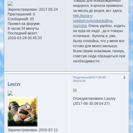
Товары для новорожденных
недорого, я купила примерно
Зарегистрирован
: 2017-05-24
за месяц до родов, вот здесь
Приглашений:
0
http://pora-v-
Сообщений:
20
roddom.ru/products/dlya-
Провел на форуме:
malysha
. Очень удобно, ходить
8 часов 34 минуты
ни куда не надо , да и товары
Последний визит:
отличные. Купила и, уже,
2018-03-28 00:45:33
была спокойна, что у меня все
готово для моего малыша.
Всем своим знакомым, теперь,
советую сюда обращаться при
необходимости.
2
Поделиться
2017-06-30
09:03:20
Layzyy
)))
Отредактировано Layzyy
(2017-06-30 09:04:27)
Зарегистрирован
: 2016-07-12