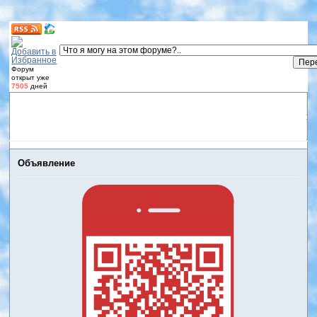
Форум
открыт уже
7505
дней
Форум
Участники
Правила
Регистрация
Дневники
пользователей
Войти
Активные темы
Объявление