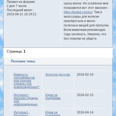
Провел на форуме:
сразу взяла. Но особенно мне
2 дня 7 часов
понравился вот этот магазин -
Последний визит:
https://leokid.com/ru/
. Там я
2023-08-21 18:19:21
аксессуары для коляски
приобретала и много
полезных вещей для прогулок.
Всем мамочкам рекомендую
туда заглянуть. Уверена, что
без покупки не уйдете.
Страница:
1
Похожие темы
Важность
Золотое детство
2016-02-10
сертификатов
при покупке
одежды для
новорожденных?
Интернет-
Идем за
2016-02-15
магазин одежды
покупками
для
новорожденных
Интернет-
Идем за
2016-04-14
магазины
покупками