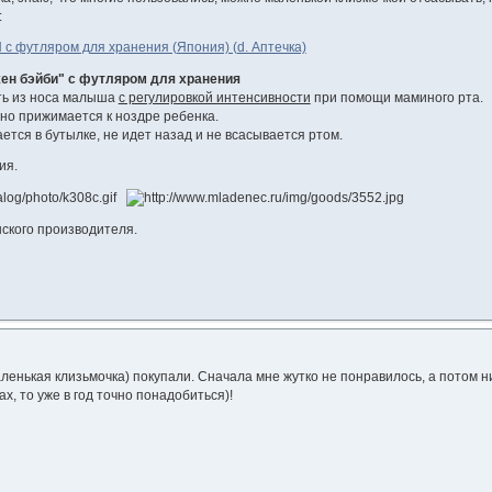
:
с футляром для хранения (Япония) (d. Аптечка)
ен бэйби" с футляром для хранения
ть из носа малыша
с регулировкой интенсивности
при помощи маминого рта.
но прижимается к ноздре ребенка.
ется в бутылке, не идет назад и не всасывается ртом.
ия.
ского производителя.
енькая клизьмочка) покупали. Сначала мне жутко не понравилось, а потом нич
х, то уже в год точно понадобиться)!