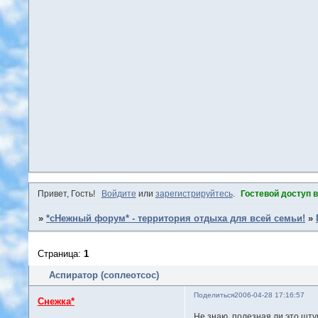
Привет, Гость!
Войдите
или
зарегистрируйтесь
.
Гостевой доступ 
»
*сНежный форум* - территория отдыха для всей семьи!
»
Страница:
1
Аспиратор (соплеотсос)
Поделиться
2006-04-28 17:16:57
Снежка*
Не знаю, полезная ли это шту