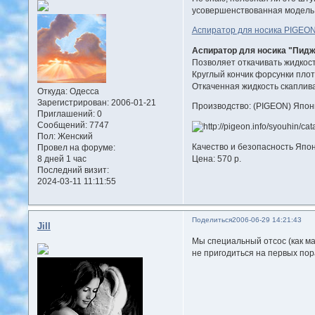
усовершенствованная модель
Аспиратор для носика PIGEON 
Аспиратор для носика "Пидж
Позволяет откачивать жидкос
Круглый кончик форсунки плот
Откаченная жидкость скаплива
Откуда:
Одесса
Зарегистрирован
: 2006-01-21
Производство: (PIGEON) Япон
Приглашений:
0
Сообщений:
7747
Пол:
Женский
Качество и безопасность Япон
Провел на форуме:
Цена: 570 р.
8 дней 1 час
Последний визит:
2024-03-11 11:11:55
Поделиться
2006-06-29 14:21:43
Jill
Мы специальный отсос (как мал
не пригодиться на первых пора