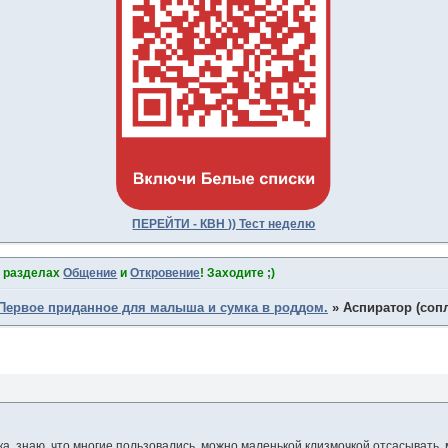
ПЕРЕЙТИ - КВН )) Тест неделю
в разделах
Общение
и
Откровение
! Заходите ;)
Первое приданное для малыша и сумка в роддом.
»
Аспиратор (соп
ка, знаю, что многие пользовались, можно маленькой клизмочкой отсасывать,