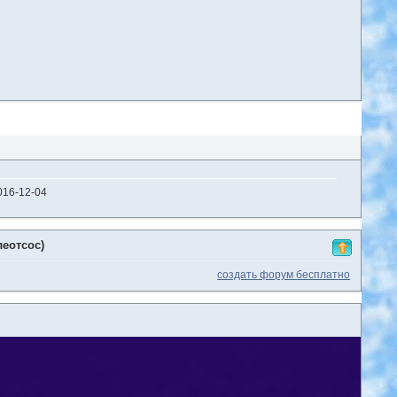
016-12-04
леотсос)
создать форум бесплатно