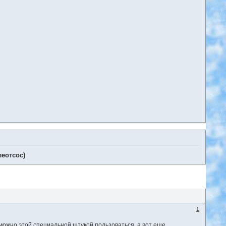
леотсос)
1
 можно этой специальной штукой пользоваться, а вот еще