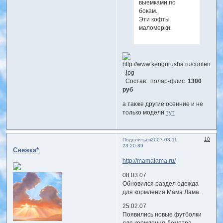
выемками по
бокам.
Эти кофты
маломерки.
Состав: полар-флис
1300
руб
а также другие осенние и не
только модели
тут
10
Поделиться
2007-03-11
23:20:39
Снежка*
http://mamalama.ru/
08.03.07
Обновился раздел одежда
для кормления Мама Лама.
25.02.07
Появились новые футболки