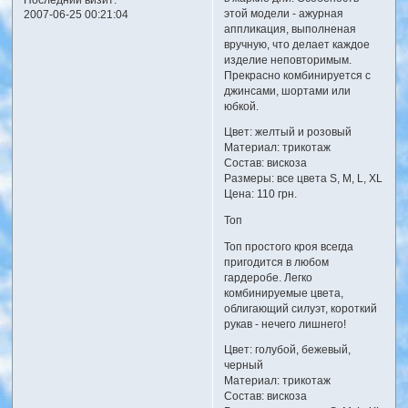
Последний визит:
этой модели - ажурная
2007-06-25 00:21:04
аппликация, выполненая
вручную, что делает каждое
изделие неповторимым.
Прекрасно комбинируется с
джинсами, шортами или
юбкой.
Цвет: желтый и розовый
Материал: трикотаж
Состав: вискоза
Размеры: все цвета S, M, L, XL
Цена: 110 грн.
Топ
Топ простого кроя всегда
пригодится в любом
гардеробе. Легко
комбинируемые цвета,
облигающий силуэт, короткий
рукав - нечего лишнего!
Цвет: голубой, бежевый,
черный
Материал: трикотаж
Состав: вискоза