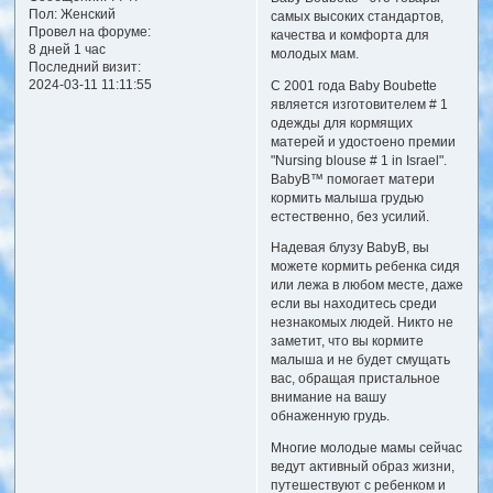
Пол:
Женский
самых высоких стандартов,
Провел на форуме:
качества и комфорта для
8 дней 1 час
молодых мам.
Последний визит:
2024-03-11 11:11:55
С 2001 года Baby Boubette
является изготовителем # 1
одежды для кормящих
матерей и удостоено премии
"Nursing blouse # 1 in Israel".
BabyB™ помогает матери
кормить малыша грудью
естественно, без усилий.
Надевая блузу BabyB, вы
можете кормить ребенка сидя
или лежа в любом месте, даже
если вы находитесь среди
незнакомых людей. Никто не
заметит, что вы кормите
малыша и не будет смущать
вас, обращая пристальное
внимание на вашу
обнаженную грудь.
Многие молодые мамы сейчас
ведут активный образ жизни,
путешествуют с ребенком и