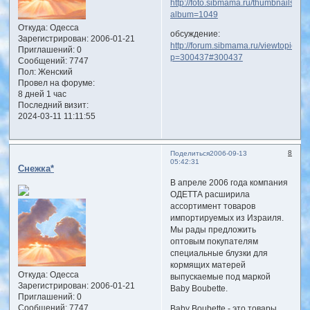
http://foto.sibmama.ru/thumbnails.ph
album=1049
Откуда:
Одесса
обсуждение:
Зарегистрирован
: 2006-01-21
http://forum.sibmama.ru/viewtopic.ph
Приглашений:
0
p=300437#300437
Сообщений:
7747
Пол:
Женский
Провел на форуме:
8 дней 1 час
Последний визит:
2024-03-11 11:11:55
8
Поделиться
2006-09-13
05:42:31
Снежка*
В апреле 2006 года компания
ОДЕТТА расширила
ассортимент товаров
импортируемых из Израиля.
Мы рады предложить
оптовым покупателям
специальные блузки для
кормящих матерей
Откуда:
Одесса
выпускаемые под маркой
Зарегистрирован
: 2006-01-21
Baby Boubette.
Приглашений:
0
Сообщений:
7747
Baby Boubette - это товары