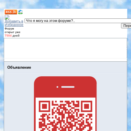
Форум
открыт уже
7504
дней
Форум
Участники
Правила
Регистрация
Дневники
пользователей
Войти
Активные темы
Объявление