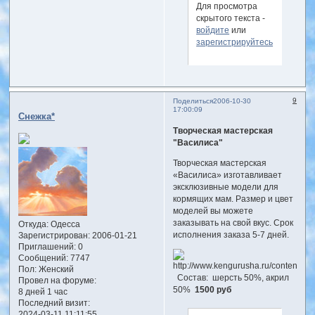
Для просмотра
скрытого текста -
войдите
или
зарегистрируйтесь
.
9
Поделиться
2006-10-30
17:00:09
Снежка*
Творческая мастерская
"Василиса"
Творческая мастерская
«Василиса» изготавливает
эксклюзивные модели для
кормящих мам. Размер и цвет
моделей вы можете
заказывать на свой вкус. Срок
Откуда:
Одесса
исполнения заказа 5-7 дней.
Зарегистрирован
: 2006-01-21
Приглашений:
0
Сообщений:
7747
Пол:
Женский
Состав: шерсть 50%, акрил
Провел на форуме:
50%
1500 руб
8 дней 1 час
Последний визит:
2024-03-11 11:11:55