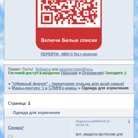
ПЕРЕЙТИ - КВН )) Тест неделю
Привет, Гость!
Войдите
или
зарегистрируйтесь
.
Гостевой доступ в разделах
Общение
и
Откровение
! Заходите ;)
»
*сНежный форум* - территория отдыха для всей семьи!
»
Мамы-кенгуру :) и СЛИНГо-мамы
»
Одежда для кормления
Страница:
1
Одежда для кормления
1
Поделиться
2006-04-12
00:04:18
Снежка*
вот, увидела футболки для