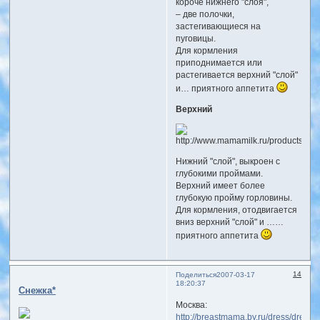
короче нижнего "слоя",
– две полочки,
застегивающиеся на
пуговицы.
Для кормления
приподнимается или
растегивается верхний "слой"
и… приятного аппетита
Верхний
Нижний "слой", выкроен с
глубокими проймами.
Верхний имеет более
глубокую пройму горловины.
Для кормления, отодвигается
вниз верхний "слой" и ……
приятного аппетита
14
Поделиться
2007-03-17
18:20:37
Снежка*
Москва:
http://breastmama.by.ru/dress/dress.h