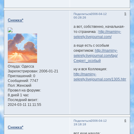
5
Поделиться
2006-04-12
00:28:26
Снежка*
а вот, собственно, начальная-
то страничка :
http://maminy-
sekrety.livejournal.com/
а еще есть с особым
секретиком:
http://maminy-
sekrety.livejournal.com/tag/
Секрет_особый
Откуда:
Одесса
ну и вся Коллекция:
Зарегистрирован
: 2006-01-21
http://maminy-
Приглашений:
0
sekrety.livejournal.com/1305.html
Сообщений:
7747
Пол:
Женский
Провел на форуме:
8 дней 1 час
Последний визит:
2024-03-11 11:11:55
6
Поделиться
2006-04-12
19:18:18
Снежка*
вот еще нашла: