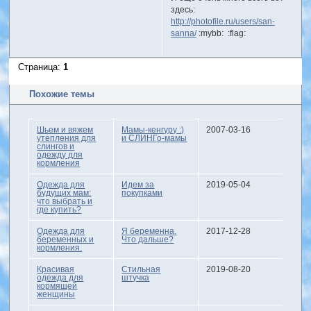
здесь:
http://photofile.ru/users/san-
sanna/
:mybb: :flag:
Страница:
1
Похожие темы
Шьем и вяжем
Мамы-кенгуру :)
2007-03-16
утепления для
и СЛИНГо-мамы
слингов и
одежду для
кормления
Одежда для
Идем за
2019-05-04
будущих мам:
покупками
что выбрать и
где купить?
Одежда для
Я беременна.
2017-12-28
беременных и
Что дальше?
кормления.
Красивая
Стильная
2019-08-20
одежда для
штучка
кормящей
женщины