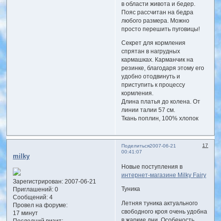
в области живота и бедер.
Пояс рассчитан на бедра
любого размера. Можно
просто перешить пуговицы!
Секрет для кормления
спрятан в нагрудных
кармашках. Карманчик на
резинке, благодаря этому его
удобно отодвинуть и
приступить к процессу
кормления.
Длина платья до колена. От
линии талии 57 см.
Ткань поплин, 100% хлопок
17
Поделиться
2007-06-21
00:41:07
milky
Новые поступления в
интернет-магазине Milky Fairy
Зарегистрирован
: 2007-06-21
Туника
Приглашений:
0
Сообщений:
4
Летняя туника актуального
Провел на форуме:
свободного кроя очень удобна
17 минут
в жаркие дни. Особеность