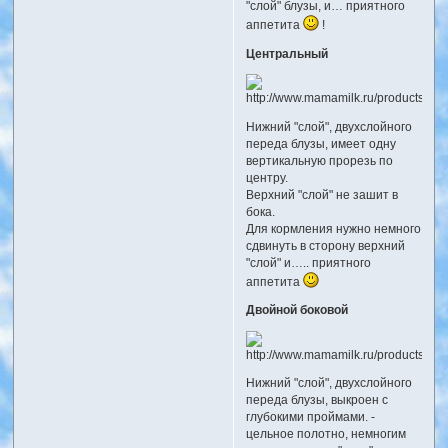
"слой" блузы, и… приятного
аппетита
!
Центральный
Нижний "слой", двухслойного
переда блузы, имеет одну
вертикальную прорезь по
центру.
Верхний "слой" не зашит в
бока.
Для кормления нужно немного
сдвинуть в сторону верхний
"слой" и….. приятного
аппетита
Двойной боковой
Нижний "слой", двухслойного
переда блузы, выкроен с
глубокими проймами. -
цельное полотно, немногим