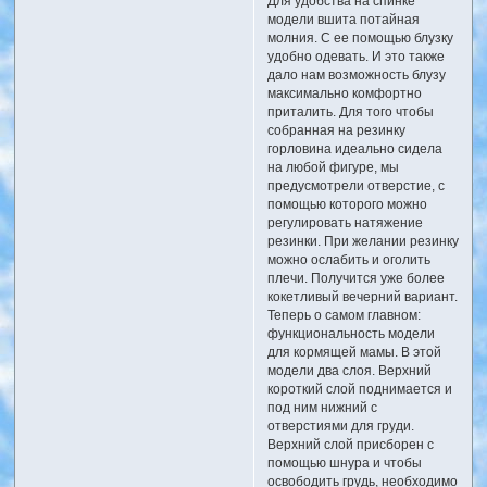
Для удобства на спинке
модели вшита потайная
молния. С ее помощью блузку
удобно одевать. И это также
дало нам возможность блузу
максимально комфортно
приталить. Для того чтобы
собранная на резинку
горловина идеально сидела
на любой фигуре, мы
предусмотрели отверстие, с
помощью которого можно
регулировать натяжение
резинки. При желании резинку
можно ослабить и оголить
плечи. Получится уже более
кокетливый вечерний вариант.
Теперь о самом главном:
функциональность модели
для кормящей мамы. В этой
модели два слоя. Верхний
короткий слой поднимается и
под ним нижний с
отверстиями для груди.
Верхний слой присборен с
помощью шнура и чтобы
освободить грудь, необходимо