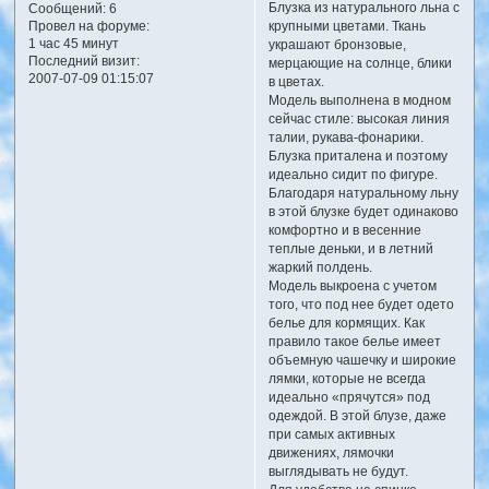
Блузка из натурального льна с
Сообщений:
6
Провел на форуме:
крупными цветами. Ткань
1 час 45 минут
украшают бронзовые,
Последний визит:
мерцающие на солнце, блики
2007-07-09 01:15:07
в цветах.
Модель выполнена в модном
сейчас стиле: высокая линия
талии, рукава-фонарики.
Блузка приталена и поэтому
идеально сидит по фигуре.
Благодаря натуральному льну
в этой блузке будет одинаково
комфортно и в весенние
теплые деньки, и в летний
жаркий полдень.
Модель выкроена с учетом
того, что под нее будет одето
белье для кормящих. Как
правило такое белье имеет
объемную чашечку и широкие
лямки, которые не всегда
идеально «прячутся» под
одеждой. В этой блузе, даже
при самых активных
движениях, лямочки
выглядывать не будут.