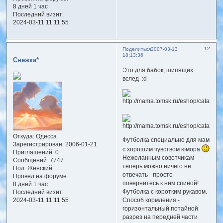
8 дней 1 час
Последний визит:
2024-03-11 11:11:55
12
Поделиться
2007-03-13
18:13:36
Снежка*
Это для бабок, шипящих
вслед :d
Откуда:
Одесса
Футболка специально для мам
Зарегистрирован
: 2006-01-21
c хорошим чувством юмора
Приглашений:
0
Нежеланным советчикам
Сообщений:
7747
теперь можно ничего не
Пол:
Женский
отвечать - просто
Провел на форуме:
повернитесь к ним спиной!
8 дней 1 час
Футболка с коротким рукавом.
Последний визит:
2024-03-11 11:11:55
Способ кормления -
горизонтальный потайной
разрез на передней части