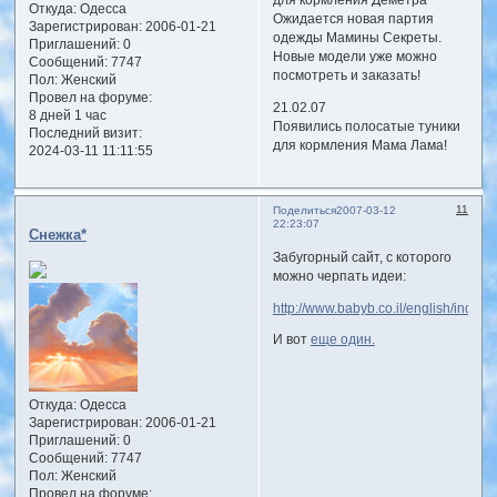
для кормления Деметра
Откуда:
Одесса
Ожидается новая партия
Зарегистрирован
: 2006-01-21
одежды Мамины Секреты.
Приглашений:
0
Новые модели уже можно
Сообщений:
7747
посмотреть и заказать!
Пол:
Женский
Провел на форуме:
21.02.07
8 дней 1 час
Появились полосатые туники
Последний визит:
для кормления Мама Лама!
2024-03-11 11:11:55
11
Поделиться
2007-03-12
22:23:07
Снежка*
Забугорный сайт, с которого
можно черпать идеи:
http://www.babyb.co.il/english/index.
И вот
еще один.
Откуда:
Одесса
Зарегистрирован
: 2006-01-21
Приглашений:
0
Сообщений:
7747
Пол:
Женский
Провел на форуме: