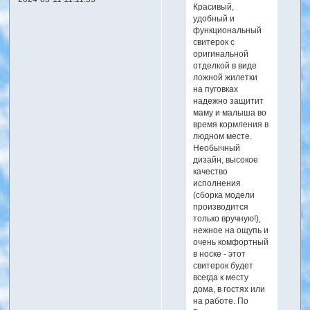
Красивый,
удобный и
функциональный
свитерок с
оригинальной
отделкой в виде
ложной жилетки
на пуговках
надежно защитит
маму и малыша во
время кормления в
людном месте.
Необычный
дизайн, высокое
качество
исполнения
(сборка модели
производится
только вручную!),
нежное на ощупь и
очень комфортный
в носке - этот
свитерок будет
всегда к месту
дома, в гостях или
на работе. По