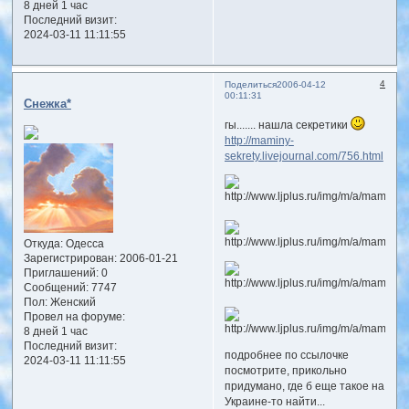
8 дней 1 час
Последний визит:
2024-03-11 11:11:55
4
Поделиться
2006-04-12
00:11:31
Снежка*
гы....... нашла секретики
http://maminy-
sekrety.livejournal.com/756.html
Откуда:
Одесса
Зарегистрирован
: 2006-01-21
Приглашений:
0
Сообщений:
7747
Пол:
Женский
Провел на форуме:
8 дней 1 час
Последний визит:
подробнее по ссылочке
2024-03-11 11:11:55
посмотрите, прикольно
придумано, где б еще такое на
Украине-то найти...