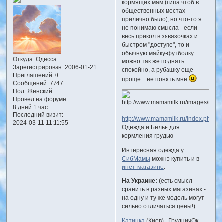
кормящих мам (типа чтоб в
общественных местах
прилично было), но что-то я
не понимаю смысла - если
весь прикол в завязочках и
быстром "доступе", то и
обычную майку-футболку
Откуда:
Одесса
можно так же поднять
Зарегистрирован
: 2006-01-21
спокойно, а рубашку еще
Приглашений:
0
проще... не понять мне
Сообщений:
7747
Пол:
Женский
Провел на форуме:
8 дней 1 час
Последний визит:
http://www.mamamilk.ru/index.php
2024-03-11 11:11:55
Одежда и Белье для
кормления грудью
Интересная одежда у
СибМамы
можно купить и в
инет-магазине
.
На Украине:
(есть смысл
сранить в разных магазинах -
на одну и ту же модель могут
сильно отличаться цены!)
Катинка
(Киев) - ГрудничОк,