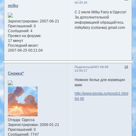
00:45:35
milky
С 2 июля Milky Fairy в Одессе!
За дополнительной
Зарегистрирован
: 2007-06-21
информацией обращайтесь
Приглашений:
0
milkyfairy (собачка) gmail.com
Сообщений:
4
Провел на форуме:
17 минут
Последний визит:
2007-06-25 00:21:04
19
Поделиться
2007-09-09
22:00:17
Снежка*
Нижнее белье для кормящих
мам:
http://www.danda.ru/goods1.html?
64,46
Откуда:
Одесса
Зарегистрирован
: 2006-01-21
Приглашений:
0
Сообщений:
7747