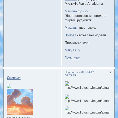
МилкиФейри и AmaMama
Мамино пузико
(Днепропетровск) - продает
фирму ГрудничОк
Макошь
- шьет свою.
Вомбат
- тоже свои модели.
Производители:
Milky Fairy
Грудничок
2
Поделиться
2006-04-12
00:05:23
Снежка*