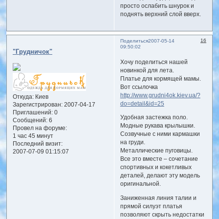
просто ослабить шнурок и
поднять верхний слой вверх.
16
Поделиться
2007-05-14
09:50:02
"Грудничок"
Хочу поделиться нашей
новинкой для лета.
Платье для кормящей мамы.
Вот ссылочка
http://www.grudni4ok.kiev.ua/?
Откуда:
Киев
do=detail&id=25
Зарегистрирован
: 2007-04-17
Приглашений:
0
Удобная застежка поло.
Сообщений:
6
Модные рукава крылышки.
Провел на форуме:
Созвучные с ними кармашки
1 час 45 минут
на груди.
Последний визит:
Металлические пуговицы.
2007-07-09 01:15:07
Все это вместе – сочетание
спортивных и кокетливых
деталей, делают эту модель
оригинальной.
Заниженная линия талии и
прямой силуэт платья
позволяют скрыть недостатки