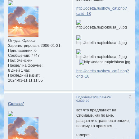
http://odetta.ru/show_cat.php?
catid=18
Откуда:
Одесса
Зарегистрирован
: 2006-01-21
Приглашений:
0
Сообщений:
7747
Пол:
Женский
Провел на форуме:
8 дней 1 час
http://odetta.ru/show_cat2.php?
Последний визит:
grid=16
2024-03-11 11:11:55
7
Поделиться
2006-04-24
02:39:29
Снежка*
вот что предлагают на
Сибмаме, как по мне,
расцветки страшноватенькие,
но кому-то нравятся...
галерея: