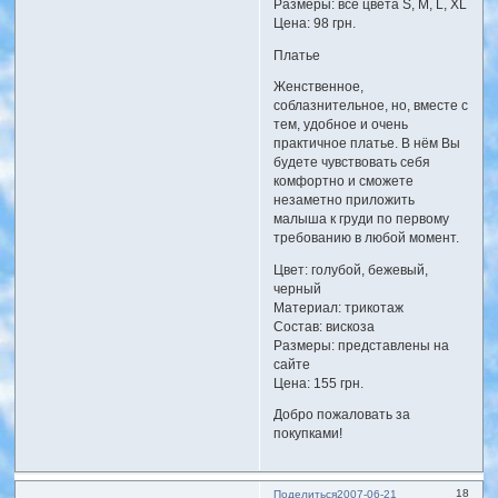
Размеры: все цвета S, M, L, XL
Цена: 98 грн.
Платье
Женственное,
соблазнительное, но, вместе с
тем, удобное и очень
практичное платье. В нём Вы
будете чувствовать себя
комфортно и сможете
незаметно приложить
малыша к груди по первому
требованию в любой момент.
Цвет: голубой, бежевый,
черный
Материал: трикотаж
Состав: вискоза
Размеры: представлены на
сайте
Цена: 155 грн.
Добро пожаловать за
покупками!
18
Поделиться
2007-06-21