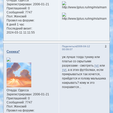
Откуда:
Одесса
Зарегистрирован
: 2006-01-21
Приглашений:
0
Сообщений:
7747
Пол:
Женский
Провел на форуме:
8 дней 1 час
Последний визит:
2024-03-11 11:11:55
3
Поделиться
2006-04-12
00:09:07
Снежка*
уж лучше тогда тунику или
платье со скрытыми
разрезами - смотреть
тут
или
тут
, а в этих футболках, если
прикрываться так хочется,
прийдется и голову малышика
накрывать? кому ж это
понравится...
Откуда:
Одесса
Зарегистрирован
: 2006-01-21
Приглашений:
0
Сообщений:
7747
Пол:
Женский
Провел на форуме: