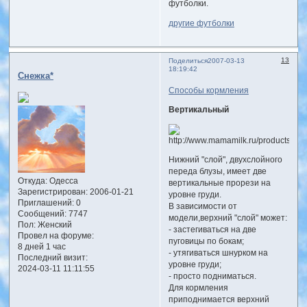
футболки.
другие футболки
13
Поделиться
2007-03-13
18:19:42
Снежка*
Способы кормления
Вертикальный
Нижний "слой", двухслойного
переда блузы, имеет две
Откуда:
Одесса
вертикальные прорези на
Зарегистрирован
: 2006-01-21
уровне груди.
Приглашений:
0
В зависимости от
Сообщений:
7747
модели,верхний "слой" может:
Пол:
Женский
- застегиваться на две
Провел на форуме:
пуговицы по бокам;
8 дней 1 час
- утягиваться шнурком на
Последний визит:
уровне груди;
2024-03-11 11:11:55
- просто подниматься.
Для кормления
приподнимается верхний