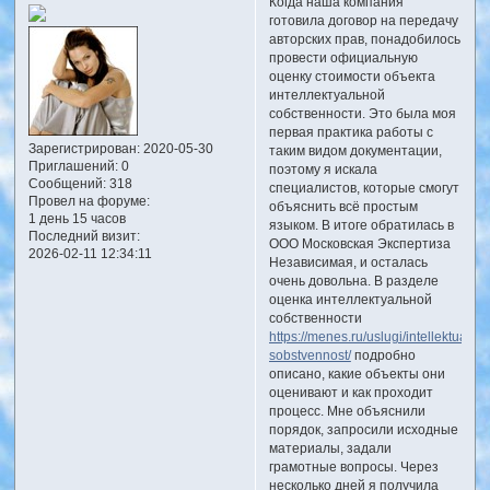
Когда наша компания
готовила договор на передачу
авторских прав, понадобилось
провести официальную
оценку стоимости объекта
интеллектуальной
собственности. Это была моя
первая практика работы с
Зарегистрирован
: 2020-05-30
таким видом документации,
Приглашений:
0
поэтому я искала
Сообщений:
318
специалистов, которые смогут
Провел на форуме:
объяснить всё простым
1 день 15 часов
языком. В итоге обратилась в
Последний визит:
ООО Московская Экспертиза
2026-02-11 12:34:11
Независимая, и осталась
очень довольна. В разделе
оценка интеллектуальной
собственности
https://menes.ru/uslugi/intellektualna
sobstvennost/
подробно
описано, какие объекты они
оценивают и как проходит
процесс. Мне объяснили
порядок, запросили исходные
материалы, задали
грамотные вопросы. Через
несколько дней я получила