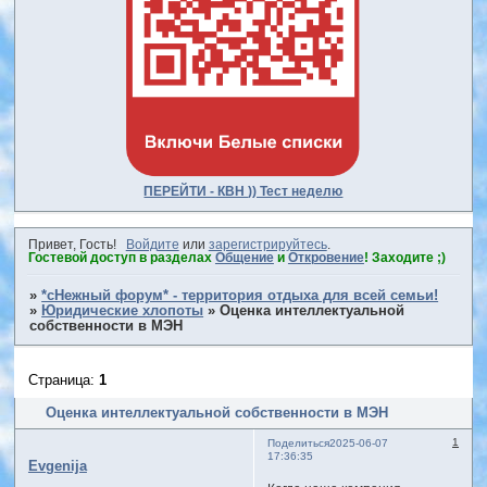
ПЕРЕЙТИ - КВН )) Тест неделю
Привет, Гость!
Войдите
или
зарегистрируйтесь
.
Гостевой доступ в разделах
Общение
и
Откровение
! Заходите ;)
»
*сНежный форум* - территория отдыха для всей семьи!
»
Юридические хлопоты
»
Оценка интеллектуальной
собственности в МЭН
Страница:
1
Оценка интеллектуальной собственности в МЭН
1
Поделиться
2025-06-07
17:36:35
Evgenija