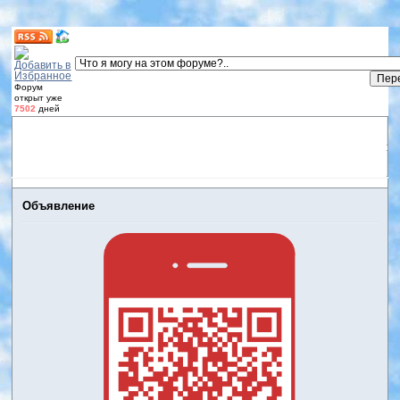
Форум
открыт уже
7502
дней
Форум
Участники
Правила
Регистрация
Дневники
пользователей
Войти
Активные темы
Объявление