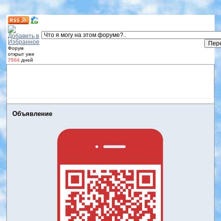
Форум
открыт уже
7504
дней
Форум
Участники
Правила
Регистрация
Дневники
пользователей
Войти
Активные темы
Объявление