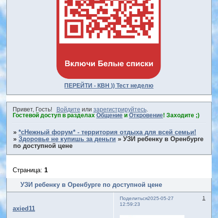
ПЕРЕЙТИ - КВН )) Тест неделю
Привет, Гость!
Войдите
или
зарегистрируйтесь
.
Гостевой доступ в разделах
Общение
и
Откровение
! Заходите ;)
»
*сНежный форум* - территория отдыха для всей семьи!
»
Здоровье не купишь за деньги
»
УЗИ ребенку в Оренбурге
по доступной цене
Страница:
1
УЗИ ребенку в Оренбурге по доступной цене
1
Поделиться
2025-05-27
12:59:23
axied11