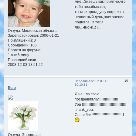
мне...Знаешь как приятно,что
тебя незабывают,
ты мне прям душу согрела в
ненастный день,настроение
подняла...я тебя
Лю...Чмоки..Я...
Откуда:
Московская область
Зарегистрирован
: 2006-01-21
Приглашений:
0
Сообщений:
106
Провел на форуме:
1 час 6 минут
Последний визит:
2008-12-03 18:51:22
10
Поделиться
2006-07-12
10:10:31
Ксю
Я нашла свою
поздравлялку!!!!!!!!!!!!!!!!!!!!!
Ура !!!!!!!!!!!!!!!!!!!!!!!!!!!!!!!!!!!!!!!!!!!!!!!!
:thank_you:
Спасибки!!!!!!!!!!!!!!!!!!!!!!!!!!!!!!!!!!1
Откуда:
Энергодар