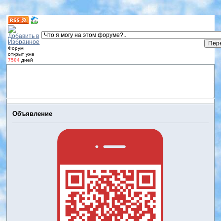
Форум
открыт уже
7504
дней
Форум
Участники
Правила
Регистрация
Дневники
пользователей
Войти
Активные темы
Объявление