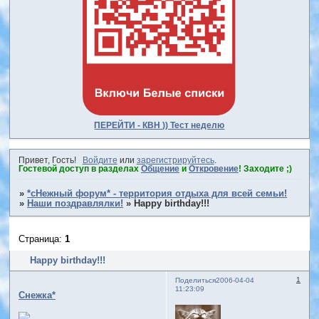
ПЕРЕЙТИ - КВН )) Тест неделю
Привет, Гость!
Войдите
или
зарегистрируйтесь
.
Гостевой доступ в разделах
Общение
и
Откровение
! Заходите ;)
»
*сНежный форум* - территория отдыха для всей семьи!
»
Наши поздравлялки!
»
Happy birthday!!!
Страница:
1
Happy birthday!!!
1
Поделиться
2006-04-04
11:23:09
Снежка*