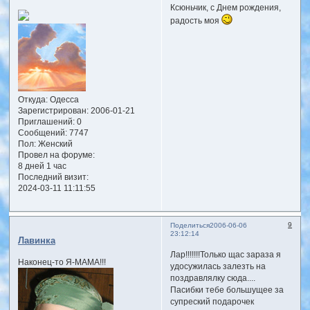
Ксюньчик, с Днем рождения,
радость моя
Откуда:
Одесса
Зарегистрирован
: 2006-01-21
Приглашений:
0
Сообщений:
7747
Пол:
Женский
Провел на форуме:
8 дней 1 час
Последний визит:
2024-03-11 11:11:55
9
Поделиться
2006-06-06
23:12:14
Лавинка
Лар!!!!!!!Только щас зараза я
Наконец-то Я-МАМА!!!
удосужилась залезть на
поздравлялку сюда....
Пасибки тебе большущее за
супреский подарочек