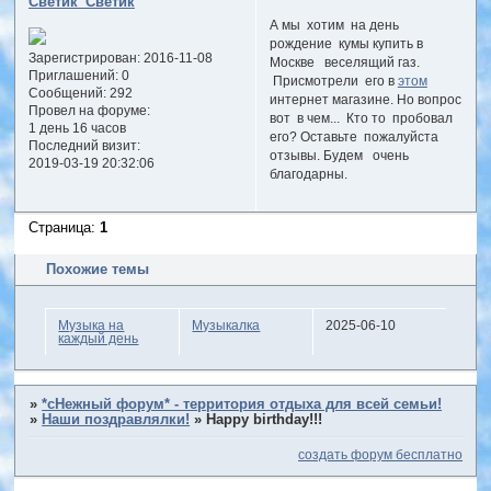
Светик_Светик
А мы хотим на день
рождение кумы купить в
Зарегистрирован
: 2016-11-08
Москве веселящий газ.
Приглашений:
0
Присмотрели его в
этом
Сообщений:
292
интернет магазине. Но вопрос
Провел на форуме:
вот в чем... Кто то пробовал
1 день 16 часов
его? Оставьте пожалуйста
Последний визит:
отзывы. Будем очень
2019-03-19 20:32:06
благодарны.
Страница:
1
Похожие темы
Музыка на
Музыкалка
2025-06-10
каждый день
»
*сНежный форум* - территория отдыха для всей семьи!
»
Наши поздравлялки!
»
Happy birthday!!!
создать форум бесплатно