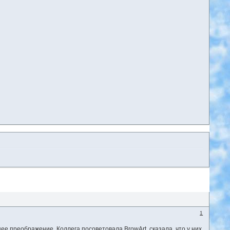
1
ее преображение. Коллега посоветовала BrowArt, сказала, что у них