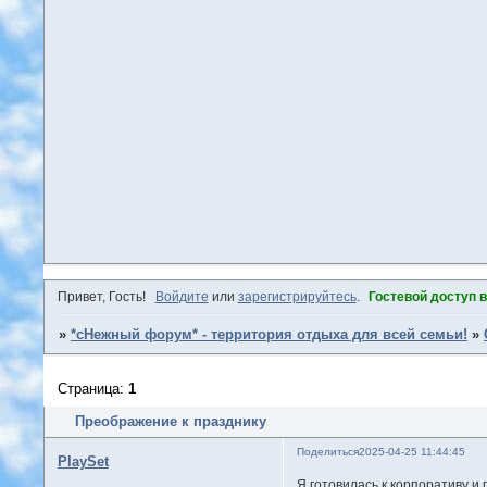
Привет, Гость!
Войдите
или
зарегистрируйтесь
.
Гостевой доступ 
»
*сНежный форум* - территория отдыха для всей семьи!
»
Страница:
1
Преображение к празднику
Поделиться
2025-04-25 11:44:45
PlaySet
Я готовилась к корпоративу и