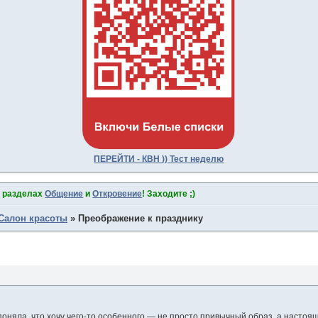
ПЕРЕЙТИ - КВН )) Тест неделю
в разделах
Общение
и
Откровение
! Заходите ;)
Салон красоты
»
Преображение к празднику
 поняла, что хочу чего-то особенного — не просто привычный образ, а настоящ