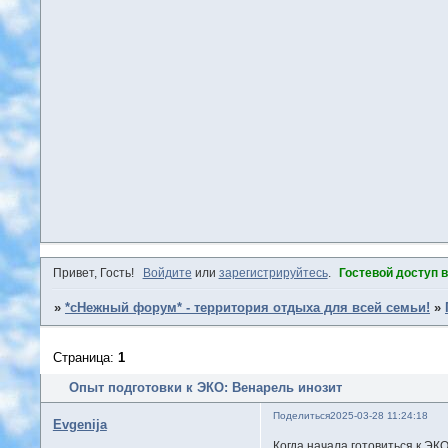
Привет, Гость!
Войдите
или
зарегистрируйтесь
.
Гостевой доступ 
»
*сНежный форум* - территория отдыха для всей семьи!
»
Страница:
1
Опыт подготовки к ЭКО: Венарель инозит
Поделиться
2025-03-28 11:24:18
Evgenija
Когда начала готовиться к ЭК