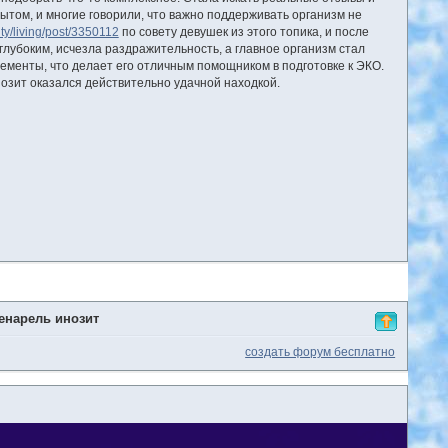
ытом, и многие говорили, что важно поддерживать организм не
y/living/post/3350112
по совету девушек из этого топика, и после
глубоким, исчезла раздражительность, а главное организм стал
лементы, что делает его отличным помощником в подготовке к ЭКО.
озит оказался действительно удачной находкой.
енарель инозит
создать форум бесплатно