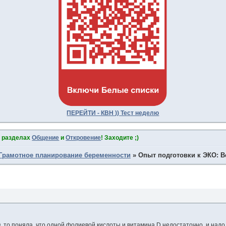
ПЕРЕЙТИ - КВН )) Тест неделю
в разделах
Общение
и
Откровение
! Заходите ;)
Грамотное планирование беременности
»
Опыт подготовки к ЭКО: В
О, то поняла, что одной фолиевой кислоты и витамина D недостаточно, и над