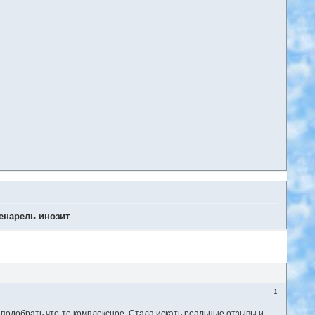
енарель инозит
1
о подобрать что-то комплексное. Стала искать реальные отзывы и