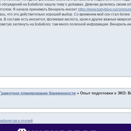
з обсуждений на БэбиБлог нашла тему о добавках. Девочки делились своим оп
зитолом. Я начала принимать Венарель инозит
https://www.babyblog.ru/communit
ась, что это действительно хороший выбор. Со временем мой сон стал более 
ми. В составе есть инозитол, фолиевая кислота, хром и другие важные микроэ
оветую заглянуть на БэбиБлог, там много полезной информации. Венарель ин
Грамотное планирование беременности
»
Опыт подготовки к ЭКО: В