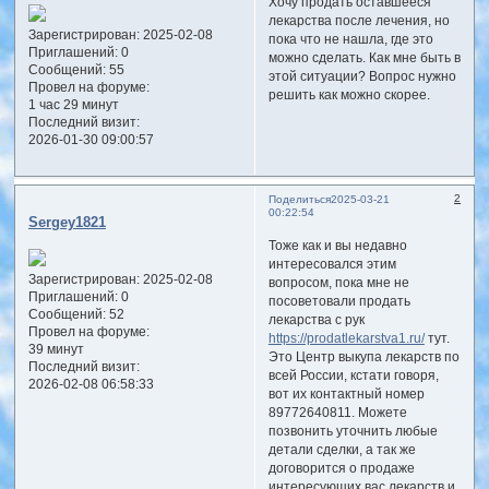
Хочу продать оставшееся
лекарства после лечения, но
Зарегистрирован
: 2025-02-08
пока что не нашла, где это
Приглашений:
0
можно сделать. Как мне быть в
Сообщений:
55
этой ситуации? Вопрос нужно
Провел на форуме:
решить как можно скорее.
1 час 29 минут
Последний визит:
2026-01-30 09:00:57
2
Поделиться
2025-03-21
00:22:54
Sergey1821
Тоже как и вы недавно
интересовался этим
Зарегистрирован
: 2025-02-08
вопросом, пока мне не
Приглашений:
0
посоветовали продать
Сообщений:
52
лекарства с рук
Провел на форуме:
https://prodatlekarstva1.ru/
тут.
39 минут
Это Центр выкупа лекарств по
Последний визит:
всей России, кстати говоря,
2026-02-08 06:58:33
вот их контактный номер
89772640811. Можете
позвонить уточнить любые
детали сделки, а так же
договорится о продаже
интересующих вас лекарств и