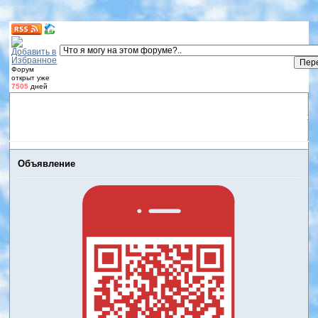
Форум
открыт уже
7505
дней
Форум
Участники
Правила
Регистрация
Дневники
пользователей
Войти
Активные темы
Объявление