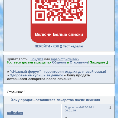
ПЕРЕЙТИ - КВН )) Тест неделю
Привет, Гость!
Войдите
или
зарегистрируйтесь
.
Гостевой доступ в разделах
Общение
и
Откровение
! Заходите ;)
»
*сНежный форум* - территория отдыха для всей семьи!
»
Здоровье не купишь за деньги
»
Хочу продать
оставшееся лекарства после лечения
Страница:
1
Хочу продать оставшееся лекарства после лечения
1
Поделиться
2025-03-21
00:01:46
polinalaxt