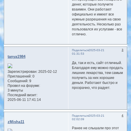
денег, которые получите
взаимен. Они работают
официально и имеют все
нужные разрешения на свою
деятельность. Несколько раз
пользовался их услугами - все
отлично.
3
Поделиться
2025-03-21
01:31:53
tanya1984
Да, так и есть, сайт отличный.
Благодаря ему можно продать
Зарегистрирован
: 2025-02-12
лишние лекарства, тем самым
Приглашений:
0
получить за них хорошие
Сообщений:
9
деньги. Работают быстро и
Провел на форуме:
прозрачно, что радует.
3 минуты
Последний визит:
2025-06-11 17:41:14
4
Поделиться
2025-03-21
02:02:09
zMisha11
Ранее не слышали про этот