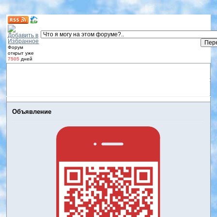
Форум
открыт уже
7505
дней
Форум
Участники
Правила
Регистрация
Дневники
пользователей
Войти
Активные темы
Объявление