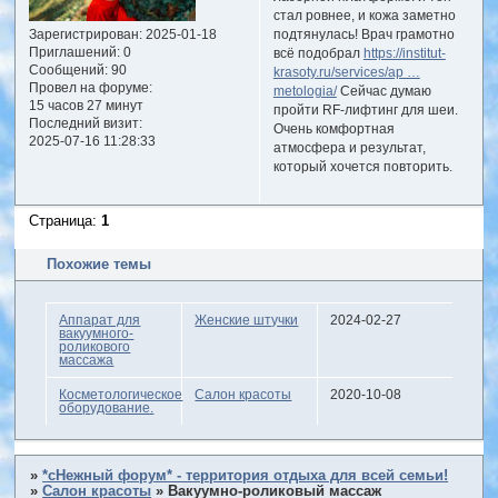
стал ровнее, и кожа заметно
подтянулась! Врач грамотно
Зарегистрирован
: 2025-01-18
Приглашений:
0
всё подобрал
https://institut-
Сообщений:
90
krasoty.ru/services/ap …
Провел на форуме:
metologia/
Сейчас думаю
15 часов 27 минут
пройти RF-лифтинг для шеи.
Последний визит:
Очень комфортная
2025-07-16 11:28:33
атмосфера и результат,
который хочется повторить.
Страница:
1
Похожие темы
Аппарат для
Женские штучки
2024-02-27
вакуумного-
роликового
массажа
Косметологическое
Салон красоты
2020-10-08
оборудование.
»
*сНежный форум* - территория отдыха для всей семьи!
»
Салон красоты
»
Вакуумно-роликовый массаж