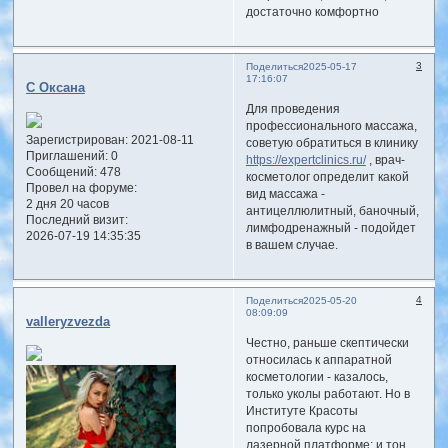
достаточно комфортно
3
Поделиться
2025-05-17
17:16:07
С Оксана
Для проведения
профессионального массажа,
Зарегистрирован
: 2021-08-11
советую обратиться в клинику
Приглашений:
0
https://expertclinics.ru/
, врач-
Сообщений:
478
косметолог определит какой
Провел на форуме:
вид массажа -
2 дня 20 часов
антицеллюлитный, баночный,
Последний визит:
лимфодренажный - подойдет
2026-07-19 14:35:35
в вашем случае.
4
Поделиться
2025-05-20
08:09:09
valleryzvezda
Честно, раньше скептически
относилась к аппаратной
косметологии - казалось,
только уколы работают. Но в
Институте Красоты
попробовала курс на
лазерной платформе: и тон