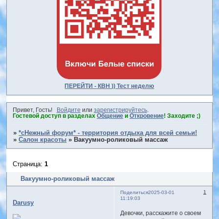
ПЕРЕЙТИ - КВН )) Тест неделю
Привет, Гость!
Войдите
или
зарегистрируйтесь
.
Гостевой доступ в разделах
Общение
и
Откровение
! Заходите ;)
»
*сНежный форум* - территория отдыха для всей семьи!
»
Салон красоты
»
Вакуумно-роликовый массаж
Страница:
1
Вакуумно-роликовый массаж
1
Поделиться
2025-03-01
11:19:03
Darusy
Девочки, расскажите о своем