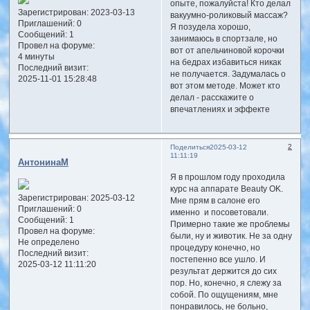
опыте, пожалуйста! Кто делал
Зарегистрирован
: 2023-03-13
вакуумно-роликовый массаж?
Приглашений:
0
Я позудела хорошо,
Сообщений:
1
занимаюсь в спортзале, но
Провел на форуме:
вот от апельчиновой корочки
4 минуты
на бедрах избавиться никак
Последний визит:
не получается. Задумалась о
2025-11-01 15:28:48
вот этом методе. Может кто
делал - расскажите о
впечатлениях и эффекте
2
Поделиться
2025-03-12
11:11:19
АнтонинаМ
Я в прошлом году проходила
курс на аппарате Beauty OK.
Зарегистрирован
: 2025-03-12
Мне прям в салоне его
Приглашений:
0
именно и посоветовали.
Сообщений:
1
Примерно такие же проблемы
Провел на форуме:
были, ну и животик. Не за одну
Не определено
процедуру конечно, но
Последний визит:
постепенно все ушло. И
2025-03-12 11:11:20
результат держится до сих
пор. Но, конечно, я слежу за
собой. По ощущениям, мне
понравилось, не больно,