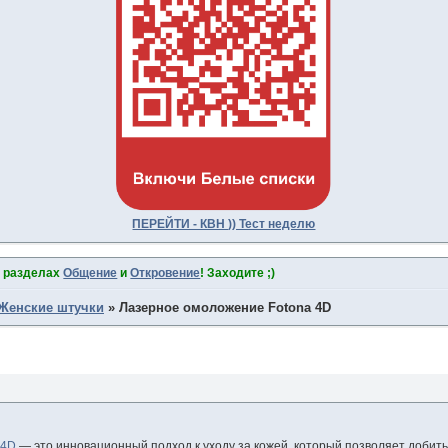
ПЕРЕЙТИ - КВН )) Тест неделю
в разделах
Общение
и
Откровение
! Заходите ;)
Женские штучки
»
Лазерное омоложение Fotona 4D
 4D
— это инновационный подход к уходу за кожей, который позволяет добит