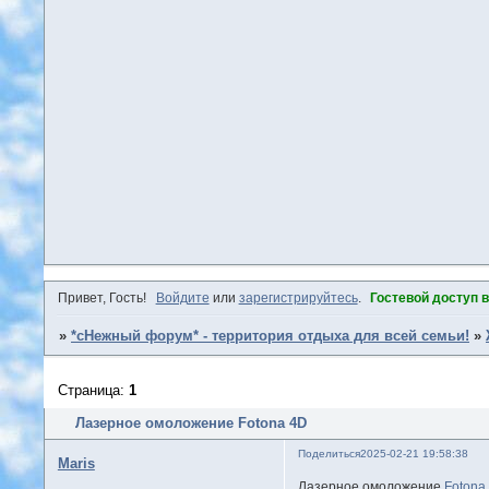
Привет, Гость!
Войдите
или
зарегистрируйтесь
.
Гостевой доступ 
»
*сНежный форум* - территория отдыха для всей семьи!
»
Страница:
1
Лазерное омоложение Fotona 4D
Поделиться
2025-02-21 19:58:38
Maris
Лазерное омоложение
Fotona