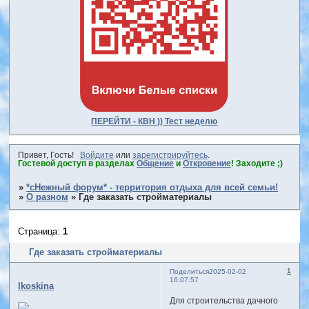
ПЕРЕЙТИ - КВН )) Тест неделю
Привет, Гость!
Войдите
или
зарегистрируйтесь
.
Гостевой доступ в разделах
Общение
и
Откровение
! Заходите ;)
»
*сНежный форум* - территория отдыха для всей семьи!
»
О разном
»
Где заказать стройматериалы
Страница:
1
Где заказать стройматериалы
1
Поделиться
2025-02-02
16:07:57
lkoskina
Для строительства дачного