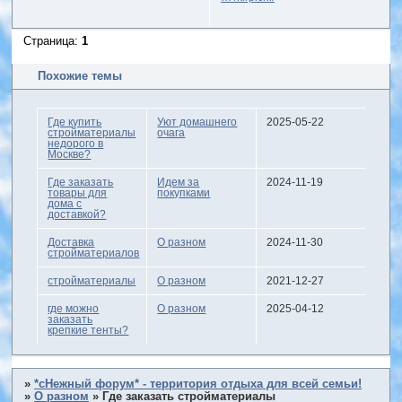
Страница:
1
Похожие темы
Где купить
Уют домашнего
2025-05-22
стройматериалы
очага
недорого в
Москве?
Где заказать
Идем за
2024-11-19
товары для
покупками
дома с
доставкой?
Доставка
О разном
2024-11-30
стройматериалов
стройматериалы
О разном
2021-12-27
где можно
О разном
2025-04-12
заказать
крепкие тенты?
»
*сНежный форум* - территория отдыха для всей семьи!
»
О разном
»
Где заказать стройматериалы