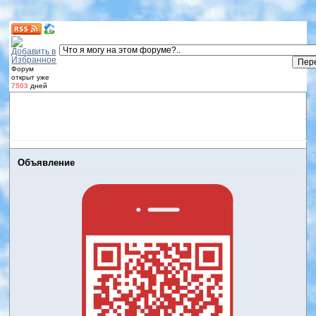
Форум
открыт уже
7503
дней
Форум
Участники
Правила
Регистрация
Дневники
пользователей
Войти
Активные темы
Объявление