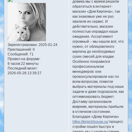
домика мы с мужем решили
обратиться в интернет-
магазин «Дом Кирпича», так
как знакомые уже не раз
хвалили их сервис. И
действительно, магазин
полностью оправдал наши
ожидания. Ассортимент
огромный – мы нашли всё, что
Зарегистрирован
: 2025-01-24
нужно, от облицовочного
Приглашений:
0
кирпича до необходимых
Сообщений:
71
сухих смесей для кладки.
Провел на форуме:
Особенно понравился
6 часов 22 минуты
профессионализм
Последний визит:
менеджеров: они
2026-05-28 13:39:27
проконсультировали нас по
всем вопросам, помогли
выбрать материалы под наши
задачи и даже подсказали, как
оптимизировать бюджет.
Доставку организовали
вовремя, материалы прибыли
в отличном состоянии.
Благодаря «Дому Кирпича»
https://kirpichhouse.ru/
процесс
стройки пошёл быстро и
теперь мы с удовольствием