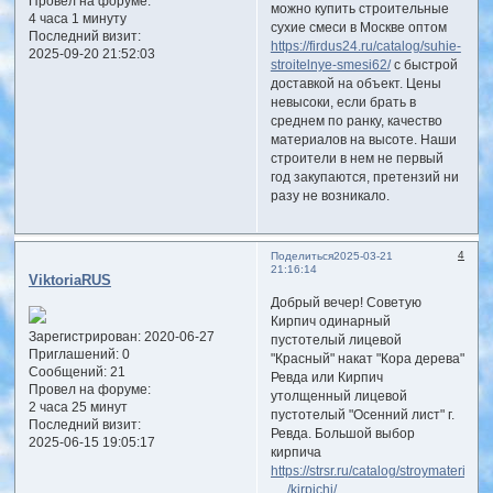
Провел на форуме:
можно купить строительные
4 часа 1 минуту
сухие смеси в Москве оптом
Последний визит:
https://firdus24.ru/catalog/suhie-
2025-09-20 21:52:03
stroitelnye-smesi62/
с быстрой
доставкой на объект. Цены
невысоки, если брать в
среднем по ранку, качество
материалов на высоте. Наши
строители в нем не первый
год закупаются, претензий ни
разу не возникало.
4
Поделиться
2025-03-21
21:16:14
ViktoriaRUS
Добрый вечер! Советую
Кирпич одинарный
Зарегистрирован
: 2020-06-27
пустотелый лицевой
Приглашений:
0
"Красный" накат "Кора дерева"
Сообщений:
21
Ревда или Кирпич
Провел на форуме:
утолщенный лицевой
2 часа 25 минут
пустотелый "Осенний лист" г.
Последний визит:
Ревда. Большой выбор
2025-06-15 19:05:17
кирпича
https://strsr.ru/catalog/stroymaterialy
… /kirpichi/