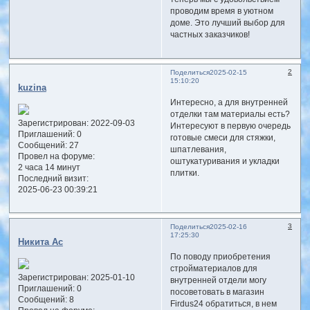
проводим время в уютном
доме. Это лучший выбор для
частных заказчиков!
2
Поделиться
2025-02-15
15:10:20
kuzina
Интересно, а для внутренней
отделки там материалы есть?
Зарегистрирован
: 2022-09-03
Интересуют в первую очередь
Приглашений:
0
готовые смеси для стяжки,
Сообщений:
27
шпатлевания,
Провел на форуме:
оштукатуривания и укладки
2 часа 14 минут
плитки.
Последний визит:
2025-06-23 00:39:21
3
Поделиться
2025-02-16
17:25:30
Никита Ас
По поводу приобретения
стройматериалов для
Зарегистрирован
: 2025-01-10
внутренней отдели могу
Приглашений:
0
посоветовать в магазин
Сообщений:
8
Firdus24 обратиться, в нем