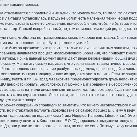
ля впитывания молока.
сталкивается с проблемой и не одной: то молока много, то мало, то лактоста
о и лактация установилась, и грудь не болит, есть маленькая техническая подр
мо использовать какие-то ухищрения, приспособления, чтобы не быть залито
юстгальтер. Способ испробованный, но, тем не менее, имеющий ряд недостатк
ю ткань, чтобы она не травмировала сосок и хорошо впитывала. С впитыван
лема имеет решение, но требует времени и усилий.
локо быстро прокисает, что грозит не только не очень приятным запахом, но
 у ребенка начинается процесс кисломолочного брожения, что приводит к кол
е авторы. Но, на данный момент врачи дают иные рекомендации: общий душ ра
смазку. Мытье эту смазку нарушает, что увеличивает травматичность соска. 
ребенка и недовольное ворчание разбуженных домочадцев и соседей, и лишь
еет значительную толщину, иначе их придется часто менять. Если не задумы
линику, гулять и т.п. Вы вряд ли захотите продемонстрировать грудь непонят
АДО демонстрировать. Безусловно, тут можно найти решение в бесформеннос
нь закладывать вату или диски для снятия макияжа. Так прокладка будет впит
вать в таких случаях ткань. Дело в том, что после ваты и салфеток на груди
ыдущем пункте говорила.
-то может совершенно справедливо заметить, что ничего несовместимого с жиз
ти, но и стараться получать удовольствие от самого процесса. К чему я веду
ли - одноразовыми подгузниками (типа Huggies, Pampers, Libero и т.п.). Это
 еще и книжку почитать Комаровского Е.О. "Одноразовые подгузники: популярн
! Да, они у нас не так широко известны, но они же есть. Потому я хочу немног