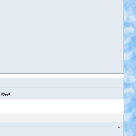
груди
1