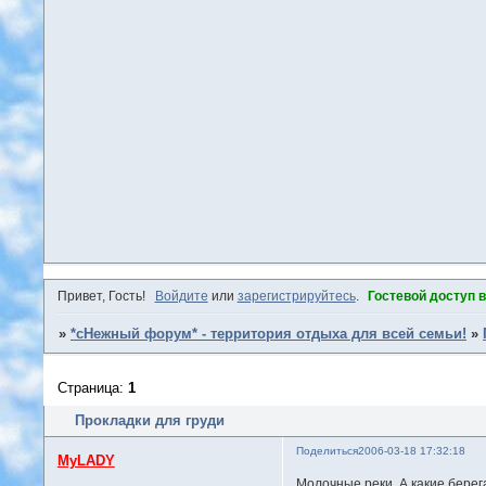
Привет, Гость!
Войдите
или
зарегистрируйтесь
.
Гостевой доступ 
»
*сНежный форум* - территория отдыха для всей семьи!
»
Страница:
1
Прокладки для груди
Поделиться
2006-03-18 17:32:18
MyLADY
Молочные реки. А какие берег