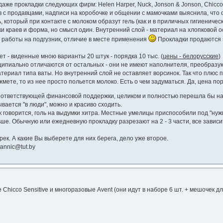
аже прокладки следующих фирм: Helen Harper, Nuck, Jonson & Jonson, Chicco
ов с продавцами, надписи на коробочке и общении с мамочками выяснила, чт
который при контакте с молоком образут гель (как и в приличных гигиеническ
и краев и форма, но смысл один. Внутренний слой - материал на хлопковой ос
 работы на подгузник, отличие в месте применения
Прокладки продаются в 
т - виденные мною варианты 20 штук - порядка 10 тыс. (
цены - белорусские
)
ипиально отличаются от остальных - они не имеют наполнителя, преобразую
териал типа ваты. Но внутренний слой не оставляет ворсинок. Так что плюс п
ете, то из нее просто польется молоко. Есть о чем задуматься. Да, цена поря
соответствующей финансовой поддержки, целиком и полностью перешла бы на 
ывается "в люди", можно и красиво сходить.
к говорится, голь на выдумки хитра. Местные умелицы приспособили под "ну
ше. Обычную или ежедневную прокладку разрезают на 2 - 3 части, все зависи
ек. А какие Вы выберете для них берега, дело уже второе.
annic@tut.by
hicco Sensitive и многоразовые Avent (они идут в наборе 6 шт. + мешочек дл