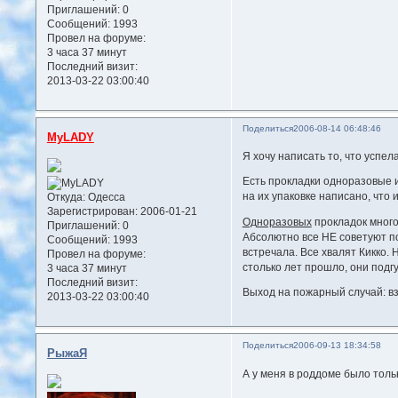
Приглашений:
0
Сообщений:
1993
Провел на форуме:
3 часа 37 минут
Последний визит:
2013-03-22 03:00:40
Поделиться
2006-08-14 06:48:46
MyLADY
Я хочу написать то, что успел
Есть прокладки одноразовые 
на их упаковке написано, что 
Откуда:
Одесса
Зарегистрирован
: 2006-01-21
Одноразовых
прокладок много
Приглашений:
0
Абсолютно все НЕ советуют по
Сообщений:
1993
встречала. Все хвалят Кикко.
Провел на форуме:
столько лет прошло, они подгу
3 часа 37 минут
Последний визит:
Выход на пожарный случай
: 
2013-03-22 03:00:40
Поделиться
2006-09-13 18:34:58
РыжаЯ
А у меня в роддоме было тол