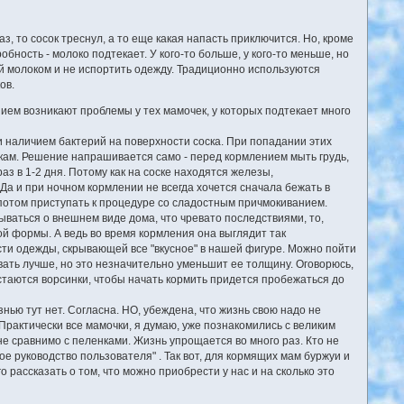
з, то сосок треснул, а то еще какая напасть приключится. Но, кроме
обность - молоко подтекает. У кого-то больше, у кого-то меньше, но
й молоком и не испортить одежду. Традиционно используются
ов.
ием возникают проблемы у тех мамочек, у которых подтекает много
 и наличием бактерий на поверхности соска. При попадании этих
икам. Решение напрашивается само - перед кормлением мыть грудь,
з в 1-2 дня. Потому как на соске находятся железы,
Да и при ночном кормлении не всегда хочется сначала бежать в
 потом приступать к процедуре со сладостным причмокиванием.
ваться о внешнем виде дома, что чревато последствиями, то,
ной формы. А ведь во время кормления она выглядит так
ти одежды, скрывающей все "вкусное" в нашей фигуре. Можно пойти
ывать лучше, но это незначительно уменьшит ее толщину. Оговорюсь,
 остаются ворсинки, чтобы начать кормить придется пробежаться до
нью тут нет. Согласна. НО, убеждена, что жизнь свою надо не
. Практически все мамочки, я думаю, уже познакомились с великим
 не сравнимо с пеленками. Жизнь упрощается во много раз. Кто не
ое руководство пользователя" . Так вот, для кормящих мам буржуи и
о рассказать о том, что можно приобрести у нас и на сколько это