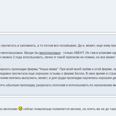
а прочитать и запомнить, а то потом все позабываю. Да и, может, еще кому при
и многоразовые. Вроде бы
многоразовые
- только АВЕНТ. Их там в упаковке и
их можно 2 года использовать, лично я такой приписки не помню, но все может
.
купать прокладки фирмы "Наша мама". При всей моей любви к этой фирме, пр
 Недавно прочитала еще хорошие отзывы о фирме Белла. В свое время я страшн
зники взялись выпускать, может, и для груди прокладки научились хорошие дел
взять обычную прокладку, разрезать пополам и использовать по назначению в
ько молозиво
сейчас помаленьку появляется молоко, но опять же не до так