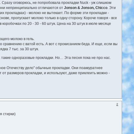
. Сразу оговорюсь, не попробовала прокладки Nuck - уж слишком
о они непринципиально отличаются от
Jonson & Jonson, Chicco
. Эти
их прокладках) - молоко не вытекает. По форме эти прокладки -
нове, пропускает молоко только в одну сторону. Короче говоря - все
коробочках по 20 - 30 - 60 штук. Цена на 30 штук в июле месяце
щего молоко в гель.
о сравнению с ватой есть. А вот с прокисанием беда. И еще, если вы
дка 7 тыс. за 30 штук.
такие одноразовые прокладки. Но… Эта песня пока не про нас.
жное Отечеству дело" обычные прокладки. Они поаккуратнее
т от размеров прокладки, и используют, даже приклеить можно -
2
я стирки)