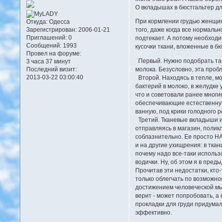
О вкладышах в бюстгальтер д
При кормлении грудью женщина 
Откуда:
Одесса
Зарегистрирован
: 2006-01-21
того, даже когда все нормальн
Приглашений:
0
подтекает. А потому необходи
Сообщений:
1993
кусочки ткани, вложенные в б
Провел на форуме:
Первый. Нужно подобрать таку
3 часа 37 минут
молока. Безусловно, эта проб
Последний визит:
2013-03-22 03:00:40
Второй. Находясь в тепле, мо
бактерий в молоко, в желудке
что и советовали ранее многи
обеспечивающие естественную 
ванную, под крики голодного 
Третий. Тканевые вкладыши им
отправляясь в магазин, полик
соблазнительно. Ее просто Н
и на другие ухищрения: в тка
почему надо все-таки использо
водички. Ну, об этом я в пред
Прочитав эти недостатки, кто
только облегчать по возможнос
достижением человеческой мыс
верит - может попробовать, а
прокладки для груди придумали
эффективно.