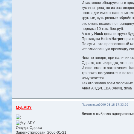
Итак, мною обнаружены в прод
кусачая цена, но из разговор
прокладки имеют наполнитель, 
круглые, чуть разные обработк
это очень похоже по принципу
порядка 10 тыс. бел.руб.
А вот у
Nuck
цена покруче буде
Прокладки
Helen Harper
принц
По сути - это прессованный ма
использованную прокладку сожм
Честно говоря, при наличии 
Однако, хоть изредка, что наз
И еще, вместо заключения. Ка
тряпочек получаются и потонь
кому хочется.
Так что желаю всем молочных р
Анна АНДРЕЕВА (Аник), dima_
Поделиться
2006-03-18 17:33:26
MyLADY
Лично я выбрала одноразовые C
Откуда:
Одесса
Зарегистрирован
: 2006-01-21