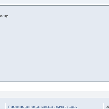
вообще
Первое приданное для малыша и сумка в роддом.
2