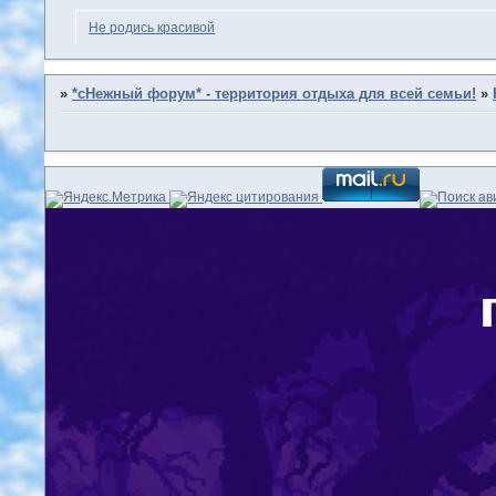
Не родись красивой
»
*сНежный форум* - территория отдыха для всей семьи!
»