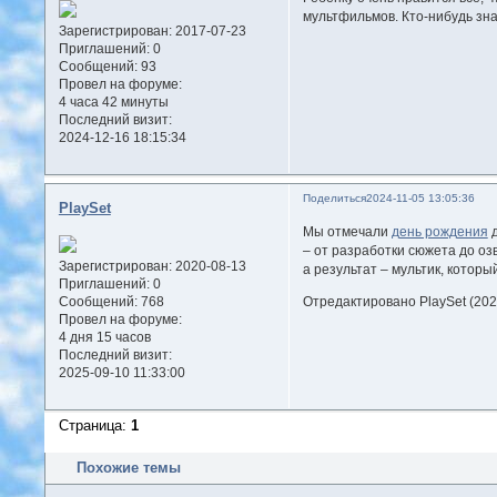
мультфильмов. Кто-нибудь зн
Зарегистрирован
: 2017-07-23
Приглашений:
0
Сообщений:
93
Провел на форуме:
4 часа 42 минуты
Последний визит:
2024-12-16 18:15:34
Поделиться
2024-11-05 13:05:36
PlaySet
Мы отмечали
день рождения
д
– от разработки сюжета до о
Зарегистрирован
: 2020-08-13
а результат – мультик, которы
Приглашений:
0
Сообщений:
768
Отредактировано PlaySet (202
Провел на форуме:
4 дня 15 часов
Последний визит:
2025-09-10 11:33:00
Страница:
1
Похожие темы