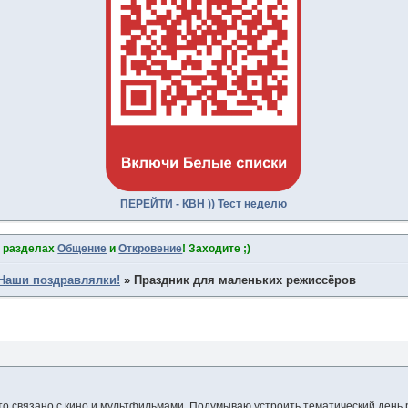
ПЕРЕЙТИ - КВН )) Тест неделю
в разделах
Общение
и
Откровение
! Заходите ;)
Наши поздравлялки!
»
Праздник для маленьких режиссёров
что связано с кино и мультфильмами. Подумываю устроить тематический день 