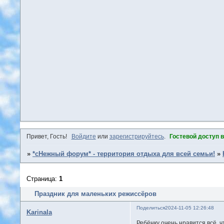
Привет, Гость!
Войдите
или
зарегистрируйтесь
.
Гостевой доступ 
»
*сНежный форум* - территория отдыха для всей семьи!
»
Страница:
1
Праздник для маленьких режиссёров
Поделиться
2024-11-05 12:26:48
Karinala
Ребёнку очень нравится всё, 