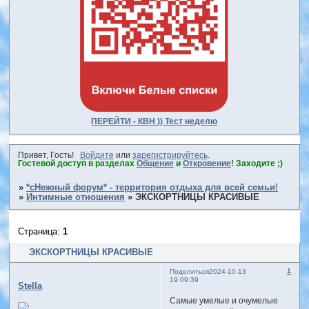
ПЕРЕЙТИ - КВН )) Тест неделю
Привет, Гость!
Войдите
или
зарегистрируйтесь
.
Гостевой доступ в разделах
Общение
и
Откровение
! Заходите ;)
»
*сНежный форум* - территория отдыха для всей семьи!
»
Интимные отношения
»
ЭКСКОРТНИЦЫ КРАСИВЫЕ
Страница:
1
ЭКСКОРТНИЦЫ КРАСИВЫЕ
1
Поделиться
2024-10-13
19:09:39
Stella
Самые умелые и очумелые