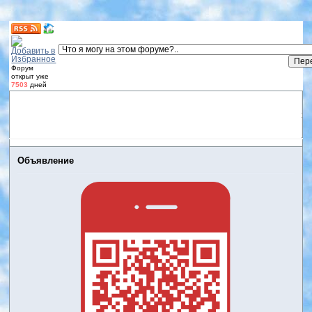
Форум
открыт уже
7503
дней
Форум
Участники
Правила
Регистрация
Дневники
пользователей
Войти
Активные темы
Объявление