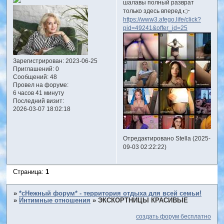
шалавы полный разврат
только здесь вперед 👉
https://www3.afego.life/click?
pid=49241&offer_id=25
Зарегистрирован
: 2023-06-25
Приглашений:
0
Сообщений:
48
Провел на форуме:
6 часов 41 минуту
Последний визит:
2026-03-07 18:02:18
Отредактировано Stella (2025-
09-03 02:22:22)
Страница:
1
»
*сНежный форум* - территория отдыха для всей семьи!
»
Интимные отношения
»
ЭКСКОРТНИЦЫ КРАСИВЫЕ
создать форум бесплатно