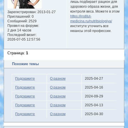
лишь подбирает рацион для
здорового образа жизни, для
контроля веса. Можете в этом
Зарегистрирован
: 2013-01-27
https://institut-
Приглашений:
0
Сообщений:
2529
medicina.ru/nutritsiologiya/
Провел на форуме:
институте уточнить все
2 дня 14 часов
нюансы этой профессии.
Последний визит:
2026-07-05 12:57:56
Страница:
1
Похожие темы
Подскажите
О разном
2025-04-27
Подскажите
О разном
2025-04-16
Подскажите
О разном
2024-09-29
Подскажите
О разном
2025-04-13
Подскажите
О разном
2025-04-30