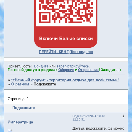
ПЕРЕЙТИ - КВН )) Тест неделю
Привет, Гость!
Войдите
или
зарегистрируйтесь
.
Гостевой доступ в разделах
Общение
и
Откровение
! Заходите ;)
»
*сНежный форум* - территория отдыха для всей семьи!
»
О разном
»
Подскажите
Страница:
1
Подскажите
1
Поделиться
2024-10-13
12:10:51
Императрица
Друзья, подскажите, где можно