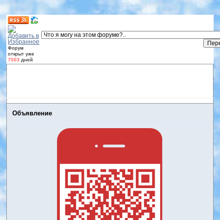
Форум
открыт уже
7503
дней
Форум
Участники
Правила
Регистрация
Дневники
пользователей
Войти
Активные темы
Объявление