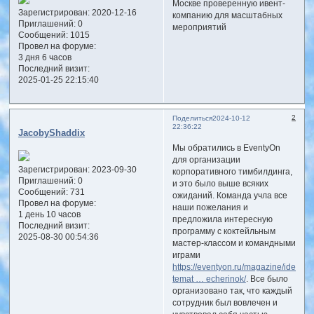
Москве проверенную ивент-
Зарегистрирован
: 2020-12-16
компанию для масштабных
Приглашений:
0
мероприятий
Сообщений:
1015
Провел на форуме:
3 дня 6 часов
Последний визит:
2025-01-25 22:15:40
2
Поделиться
2024-10-12
22:36:22
JacobyShaddix
Мы обратились в EventyOn
для организации
Зарегистрирован
: 2023-09-30
корпоративного тимбилдинга,
Приглашений:
0
и это было выше всяких
Сообщений:
731
ожиданий. Команда учла все
Провел на форуме:
наши пожелания и
1 день 10 часов
предложила интересную
Последний визит:
программу с коктейльным
2025-08-30 00:54:36
мастер-классом и командными
играми
https://eventyon.ru/magazine/idei-
temat … echerinok/
. Все было
организовано так, что каждый
сотрудник был вовлечен и