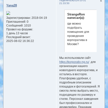
4
Поделиться
2024-10-31
21:33:50
Yana28
StrangeRon
написал(а):
Зарегистрирован
: 2018-04-19
Приглашений:
0
где можно
Сообщений:
1010
подобрать
Провел на форуме:
помещение для
1 день 13 часов
проведения
Последний визит:
корпоратива в
2025-08-02 16:36:22
Москве?
Мы использовали сайт
https://korporativ-ng.ru/
для
организации нашего
новогоднего корпоратива, и
остались в восторге.
Платформа удобная, с
подробным описанием
площадок и фотогалереей. Я
смогла легко выбрать место,
подходящее по размеру и
стилю. Персонал заведения
был профессионален и
дружелюбен. Праздник