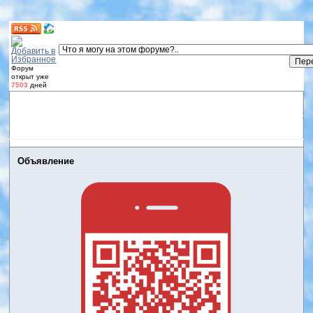
Форум
открыт уже
7503
дней
Форум
Участники
Правила
Регистрация
Дневники
пользователей
Войти
Активные темы
Объявление