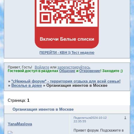
ПЕРЕЙТИ - КВН )) Тест неделю
Привет, Гость!
Войдите
или
зарегистрируйтесь
.
Гостевой доступ в разделах
Общение
и
Откровение
! Заходите ;)
»
*сНежный форум* - территория отдыха для всей семьи!
»
Веселье в доме
»
Организация ивентов в Москве
Страница:
1
Организация ивентов в Москве
1
Поделиться
2024-10-12
22:35:55
YanaMaslova
Привет форум. Подскажите в