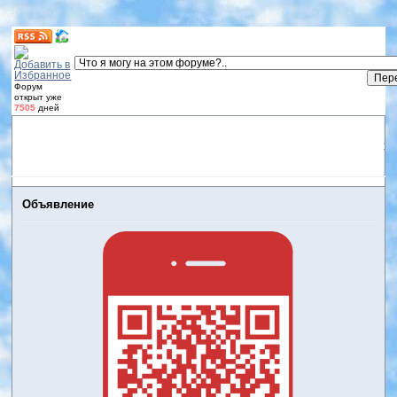
Форум
открыт уже
7505
дней
Форум
Участники
Правила
Регистрация
Дневники
пользователей
Войти
Активные темы
Объявление