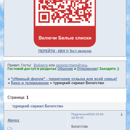
ПЕРЕЙТИ - КВН )) Тест неделю
Привет, Гость!
Войдите
или
зарегистрируйтесь
.
Гостевой доступ в разделах
Общение
и
Откровение
! Заходите ;)
»
*сНежный форум* - территория отдыха для всей семьи!
»
Кино и телевидение
»
турецкий сериал Богатство
Страница:
1
турецкий сериал Богатство
1
Поделиться
2024-10-04
16:55:03
Abrmz
Богатство