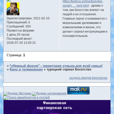
https://turkrus.online/tureckie-
serialy … serii.html
- драма о
том, как богатство влияет на
людей и их отношения.
Зарегистрирован
: 2021-02-10
Главные герои сталкиваются с
Приглашений:
0
моральными дилеммами и
Сообщений:
304
изменениями в жизни, что
Провел на форуме:
делает сериал интригующим и
1 день 20 часов
познавательным.
Последний визит:
2026-07-20 13:05:31
Страница:
1
»
*сНежный форум* - территория отдыха для всей семьи!
»
Кино и телевидение
»
турецкий сериал Богатство
создать форум бесплатно