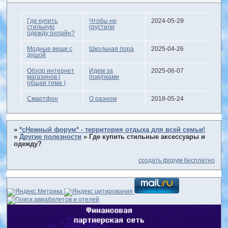
Где купить
Чтобы не
2024-05-29
стильную
грустили
одежду онлайн?
Модные вещи с
Школьная пора
2025-04-26
душой
Обзор интернет
Идем за
2025-06-07
магазинов (
покупками
общая тема )
Смартфон
О разном
2018-05-24
»
*сНежный форум* - территория отдыха для всей семьи!
»
Другие полезности
»
Где купить стильные аксессуары и
одежду?
создать форум бесплатно