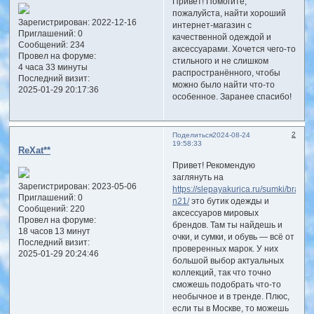
Привет! Помогите,
пожалуйста, найти хороший
Зарегистрирован
: 2022-12-16
интернет-магазин с
Приглашений:
0
качественной одеждой и
Сообщений:
234
аксессуарами. Хочется чего-то
Провел на форуме:
стильного и не слишком
4 часа 33 минуты
распространённого, чтобы
Последний визит:
можно было найти что-то
2025-01-29 20:17:36
особенное. Заранее спасибо!
2
Поделиться
2024-08-24
19:58:33
ReXat**
Привет! Рекомендую
заглянуть на
Зарегистрирован
: 2023-05-06
https://slepayakurica.ru/sumki/brand-
Приглашений:
0
n21/
это бутик одежды и
Сообщений:
220
аксессуаров мировых
Провел на форуме:
брендов. Там ты найдешь и
18 часов 13 минут
очки, и сумки, и обувь — всё от
Последний визит:
проверенных марок. У них
2025-01-29 20:24:46
большой выбор актуальных
коллекций, так что точно
сможешь подобрать что-то
необычное и в тренде. Плюс,
если ты в Москве, то можешь