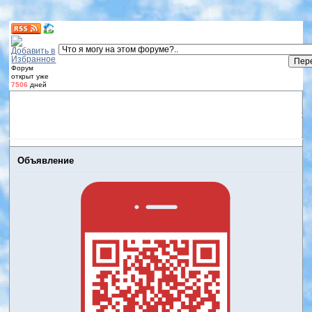
Форум
открыт уже
7506
дней
Форум
Участники
Правила
Регистрация
Дневники
пользователей
Войти
Активные темы
Объявление