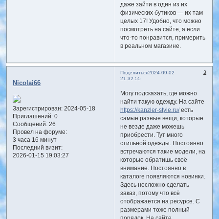
даже зайти в один из их
физических бутиков — их там
целых 17! Удобно, что можно
посмотреть на сайте, а если
что-то понравится, примерить
в реальном магазине.
3
Поделиться
2024-09-02
21:32:55
Nicolai66
Могу подсказать, где можно
найти такую одежду. На сайте
Зарегистрирован
: 2024-05-18
https://kanzler-style.ru/
есть
Приглашений:
0
самые разные вещи, которые
Сообщений:
26
не везде даже можешь
Провел на форуме:
приобрести. Тут много
3 часа 16 минут
стильной одежды. Постоянно
Последний визит:
встречаются такие модели, на
2026-01-15 19:03:27
которые обратишь своё
внимание. Постоянно в
каталоге появляются новинки.
Здесь несложно сделать
заказ, потому что всё
отображается на ресурсе. С
размерами тоже полный
порядок. На сайте