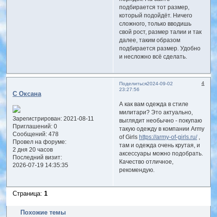
подбирается тот размер,
который подойдёт. Ничего
сложного, только вводишь
свой рост, размер талии и так
далее, таким образом
подбирается размер. Удобно
и несложно всё сделать.
4
Поделиться
2024-09-02
23:27:56
С Оксана
А как вам одежда в стиле
милитари? Это актуально,
Зарегистрирован
: 2021-08-11
выглядит необычно - покупаю
Приглашений:
0
такую одежду в компании Army
Сообщений:
478
of Girls
https://army-of-girls.ru/
,
Провел на форуме:
там и одежда очень крутая, и
2 дня 20 часов
аксессуары можно подобрать.
Последний визит:
Качество отличное,
2026-07-19 14:35:35
рекомендую.
Страница:
1
Похожие темы