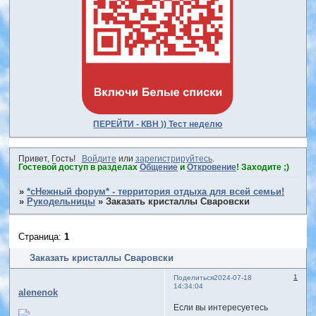
ПЕРЕЙТИ - КВН )) Тест неделю
Привет, Гость!
Войдите
или
зарегистрируйтесь
.
Гостевой доступ в разделах
Общение
и
Откровение
! Заходите ;)
»
*сНежный форум* - территория отдыха для всей семьи!
»
Рукодельницы
»
Заказать кристаллы Сваровски
Страница:
1
Заказать кристаллы Сваровски
1
Поделиться
2024-07-18
14:34:04
alenenok
Если вы интересуетесь