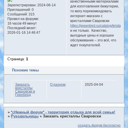
качественными материалами
Зарегистрирован
: 2024-06-14
для изготовления бижутерии,
Приглашений:
0
то могу порекомендовать
Сообщений:
315
интернет-магазин с
Провел на форуме:
кристаллами Сваровски
16 часов 49 минут
https://greenbird.ru/catalog/kristally/
Последний визит:
и не только. Качество,
2026-01-16 14:46:47
выгодные цены и хорошее
обслуживание – это всё, что
ждет покупателей.
Страница:
1
Похожие темы
Заказать
О разном
2025-04-04
кристаллы
Сваровски в
Гринберд
»
*сНежный форум* - территория отдыха для всей семьи!
»
Рукодельницы
»
Заказать кристаллы Сваровски
создать форум бесплатно