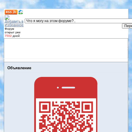
Форум
открыт уже
7502
дней
Форум
Участники
Правила
Регистрация
Дневники
пользователей
Войти
Активные темы
Объявление