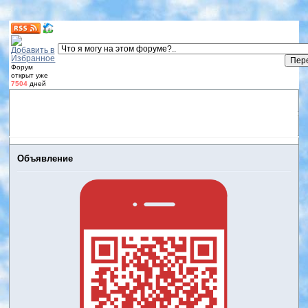
Форум
открыт уже
7504
дней
Форум
Участники
Правила
Регистрация
Дневники
пользователей
Войти
Активные темы
Объявление