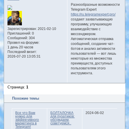
Разнообразные возможности
Telegram Expert
https://ru.telegramexpert.pro/
создают захватывающую
программу, улучшающую
Зарегистрирован
: 2021-02-10
взаимодействие с
Приглашений:
0
мессенджером.
Сообщений:
304
Автоматическая отправка
Провел на форуме:
сообщений, создание чат-
1 день 20 часов
ботов и анализ активности
Последний визит:
пользователей — вот лишь
2026-07-20 13:05:31
некоторые из множества
преимуществ, доступных
пользователям этого
инструмента.
Страница:
1
Похожие темы
Все что Вам
БОЛТАЛОЧКА
2024-06-02
нужно для
для пузатиков:
эффективного
обсуждаем,
маркетинга в
советуемся..
Telegram!