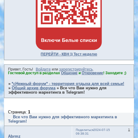
ПЕРЕЙТИ - КВН )) Тест неделю
Привет, Гость!
Войдите
или
зарегистрируйтесь
.
Гостевой доступ в разделах
Общение
и
Откровение
! Заходите ;)
»
*сНежный форум* - территория отдыха для всей семьи!
»
Общий архив форума
»
Все что Вам нужно для
эффективного маркетинга в Telegram!
Страница:
1
Все что Вам нужно для эффективного маркетинга в
Telegram!
1
Поделиться
2024-07-15
09:38:31
Abrmz