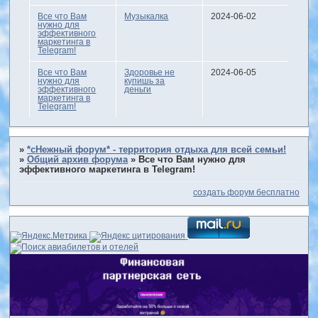
Все что Вам
Музыкалка
2024-06-02
нужно для
эффективного
маркетинга в
Telegram!
Все что Вам
Здоровье не
2024-06-05
нужно для
купишь за
эффективного
деньги
маркетинга в
Telegram!
»
*сНежный форум* - территория отдыха для всей семьи!
»
Общий архив форума
»
Все что Вам нужно для
эффективного маркетинга в Telegram!
создать форум бесплатно