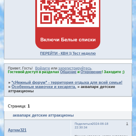
ПЕРЕЙТИ - КВН )) Тест неделю
Привет, Гость!
Войдите
или
зарегистрируйтесь
.
Гостевой доступ в разделах
Общение
и
Откровение
! Заходите ;)
»
*сНежный форум* - территория отдыха для всей семьи!
»
Особенные мамочки и кесарята.
»
аквапарк детские
аттракционы
Страница:
1
аквапарк детские аттракционы
1
Поделиться
2024-06-18
22:30:34
Артем321