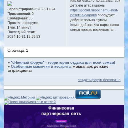
Как же классно, когда аквапарк
детские аттракционы
Зарегистрирован
: 2023-11-24
https://gocod.ru/pochemu-stoit-
Приглашений:
0
posetit-akvapark/
оборудует
Сообщений:
55
действительно с умом.
Провел на форуме:
Командой ква Ква парка наша
1 час 14 минут
семья просто восхищается.
Последний визит:
2024-10-31 19:59:53
Страница:
1
»
*сНежный форум* - территория отдыха для всей семьи!
»
Особенные мамочки и кесарята.
»
аквапарк детские
аттракционы
создать форум бесплатно