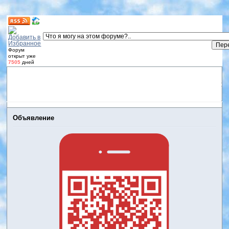
Форум
открыт уже
7505
дней
Форум
Участники
Правила
Регистрация
Дневники
пользователей
Войти
Активные темы
Объявление