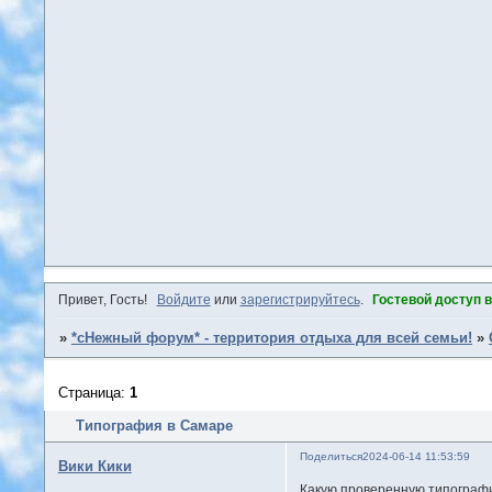
Привет, Гость!
Войдите
или
зарегистрируйтесь
.
Гостевой доступ 
»
*сНежный форум* - территория отдыха для всей семьи!
»
Страница:
1
Типография в Самаре
Поделиться
2024-06-14 11:53:59
Вики Кики
Какую проверенную типограф