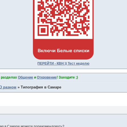
ПЕРЕЙТИ - КВН )) Тест неделю
в разделах
Общение
и
Откровение
! Заходите ;)
О разном
»
Типография в Самаре
ию в Самаре можете порекомендовать?