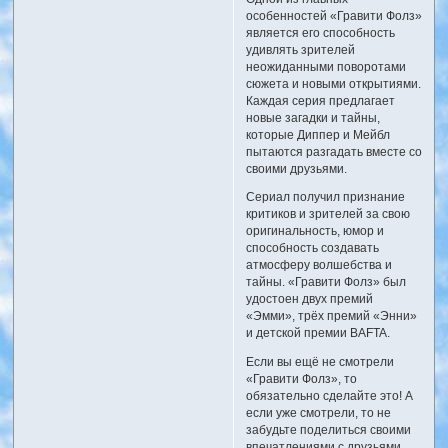
особенностей «Гравити Фолз»
является его способность
удивлять зрителей
неожиданными поворотами
сюжета и новыми открытиями.
Каждая серия предлагает
новые загадки и тайны,
которые Диппер и Мейбл
пытаются разгадать вместе со
своими друзьями.
Сериал получил признание
критиков и зрителей за свою
оригинальность, юмор и
способность создавать
атмосферу волшебства и
тайны. «Гравити Фолз» был
удостоен двух премий
«Эмми», трёх премий «Энни»
и детской премии BAFTA.
Если вы ещё не смотрели
«Гравити Фолз», то
обязательно сделайте это! А
если уже смотрели, то не
забудьте поделиться своими
впечатлениями с друзьями.