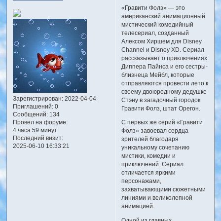
«Гравити Фолз» — это
американский анимационный
мистический комедийный
телесериал, созданный
Алексом Хиршем для Disney
Channel и Disney XD. Сериал
рассказывает о приключениях
Диппера Пайнса и его сестры-
близнеца Мейбл, которые
отправляются провести лето к
своему двоюродному дедушке
Зарегистрирован
: 2022-04-04
Стэну в загадочный городок
Приглашений:
0
Гравити Фолз, штат Орегон.
Сообщений:
134
Провел на форуме:
С первых же серий «Гравити
4 часа 59 минут
Фолз» завоевал сердца
Последний визит:
зрителей благодаря
2025-06-10 16:33:21
уникальному сочетанию
мистики, комедии и
приключений. Сериал
отличается яркими
персонажами,
захватывающими сюжетными
линиями и великолепной
анимацией.
Одной из главных