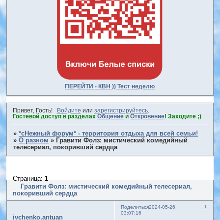
ПЕРЕЙТИ - КВН )) Тест неделю
Привет, Гость!
Войдите
или
зарегистрируйтесь
.
Гостевой доступ в разделах
Общение
и
Откровение
! Заходите ;)
»
*сНежный форум* - территория отдыха для всей семьи!
»
О разном
»
Гравити Фолз: мистический комедийный
телесериал, покоривший сердца
Страница:
1
Гравити Фолз: мистический комедийный телесериал,
покоривший сердца
1
Поделиться
2024-05-26
03:07:16
ivchenko.antuan