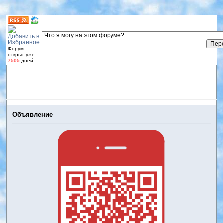
Форум
открыт уже
7505
дней
Форум
Участники
Правила
Регистрация
Дневники
пользователей
Войти
Активные темы
Объявление