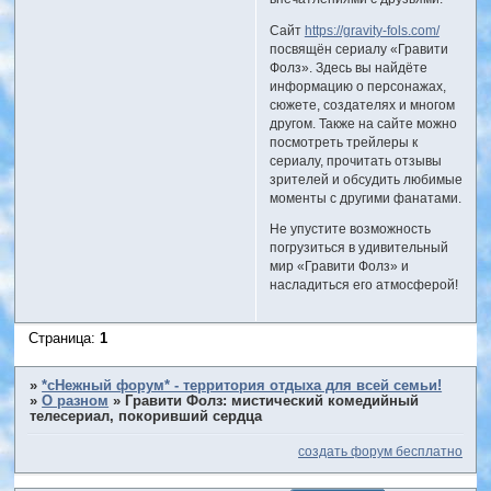
Сайт
https://gravity-fols.com/
посвящён сериалу «Гравити
Фолз». Здесь вы найдёте
информацию о персонажах,
сюжете, создателях и многом
другом. Также на сайте можно
посмотреть трейлеры к
сериалу, прочитать отзывы
зрителей и обсудить любимые
моменты с другими фанатами.
Не упустите возможность
погрузиться в удивительный
мир «Гравити Фолз» и
насладиться его атмосферой!
Страница:
1
»
*сНежный форум* - территория отдыха для всей семьи!
»
О разном
»
Гравити Фолз: мистический комедийный
телесериал, покоривший сердца
создать форум бесплатно