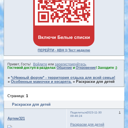
ПЕРЕЙТИ - КВН )) Тест неделю
Привет, Гость!
Войдите
или
зарегистрируйтесь
.
Гостевой доступ в разделах
Общение
и
Откровение
! Заходите ;)
»
*сНежный форум* - территория отдыха для всей семьи!
»
Особенные мамочки и кесарята.
»
Раскраски для детей
Страница:
1
Раскраски для детей
1
Поделиться
2023-11-30
09:46:24
Артем321
Раскраски для детей