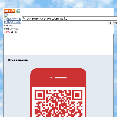
Форум
открыт уже
7503
дней
Форум
Участники
Правила
Регистрация
Дневники
пользователей
Войти
Активные темы
Объявление