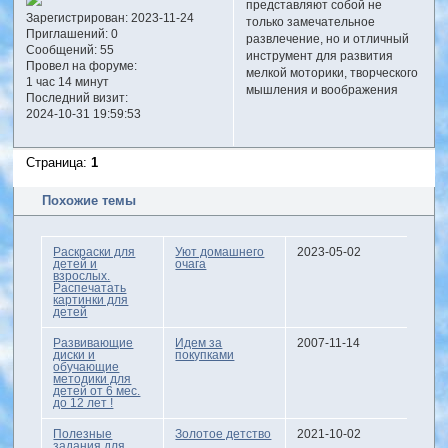
представляют собой не
Зарегистрирован
: 2023-11-24
только замечательное
Приглашений:
0
развлечение, но и отличный
Сообщений:
55
инструмент для развития
Провел на форуме:
мелкой моторики, творческого
1 час 14 минут
мышления и воображения
Последний визит:
2024-10-31 19:59:53
Страница:
1
Похожие темы
Раскраски для
Уют домашнего
2023-05-02
детей и
очага
взрослых.
Распечатать
картинки для
детей
Развивающие
Идем за
2007-11-14
диски и
покупками
обучающие
методики для
детей от 6 мес.
до 12 лет !
Полезные
Золотое детство
2021-10-02
задания для