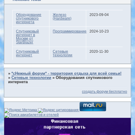
Оборудование
Железо
2023-09-04
спутникового
(Hardware)
интернета
Спутниковый
Программирование
2024-10-23
интернет в
Москве от
StarBlazer
Спутниковый
Сетевые
2020-11-30
интернет
технологии
»
*сНежный форум* - территория отдыха для всей семьи!
»
Сетевые технологии
»
Оборудования спутникового
интернета
создать форум бесплатно