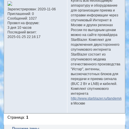
Купить всю необходимую
аппаратуру и оборудование
Зарегистрирован
: 2020-11-06
для организации приема и
Приглашений:
0
отправки информации через
Сообщений:
1027
спутниковый Интернет в
Провел на форуме:
Москве и других регионах
3 дня 10 часов
России по выгодным ценам
Последний визит:
можно на сайте провайдера
2025-01-25 22:16:17
StarBlazer. Комплект для
подключения двухстороннего
спутникового интернета
StarBlazer состоит из
спутникового модема
отечественного производства
"Истар", антенны,
высокочастотных блоков для
передачи и приема сигнала
(BUC 2 Вт и LNB) и кабелей.
Комплект спутникового
интернета
http://www.starblazer.ru/tandem/equi
в Москве
Страница:
1
Похожие темы