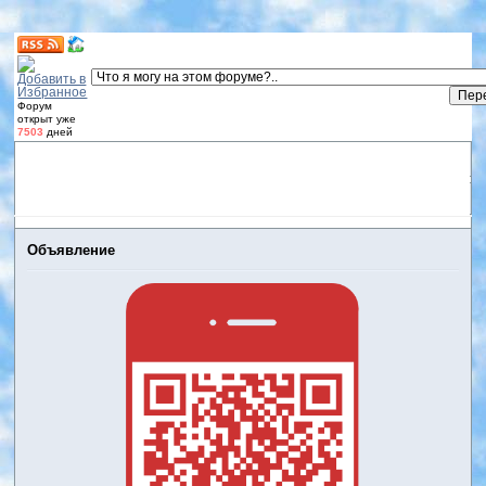
Форум
открыт уже
7503
дней
Форум
Участники
Правила
Регистрация
Дневники
пользователей
Войти
Активные темы
Объявление