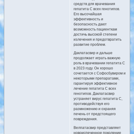
средств для врачевания
гепатита C всех генотипов.
Его высочайшая
эффективность и
безопасность дают
возможность пациенткам
достичь высокой степени
излечения и предотвратить
развитие проблем.
Даклатасвир и дальше
продолжает играть важную
роль в врачевании гепатита C
в 2023 году. Он хорошо
сочетается с Софосбувиром и
некоторыми препаратами,
гарантируя эффективное
лечение гепатита C всех
генотипов. Даклатасвир
устраняет вирус гепатита C,
противодействуя его
размножению и охраняя
печень от предстоящего
повреждения.
Велпатасвир представляет
новоиспеченное поколение