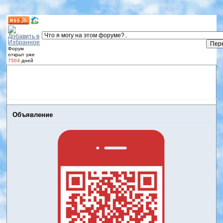
Форум
открыт уже
7504
дней
Форум
Участники
Правила
Регистрация
Дневники
пользователей
Войти
Активные темы
Объявление