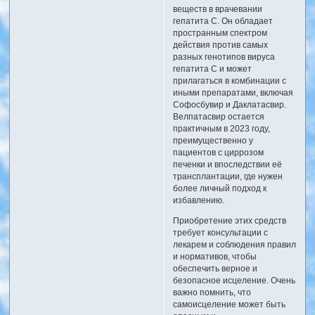
веществ в врачевании
гепатита C. Он обладает
пространным спектром
действия против самых
разных генотипов вируса
гепатита C и может
прилагаться в комбинации с
иными препаратами, включая
Софосбувир и Даклатасвир.
Велпатасвир остается
практичным в 2023 году,
преимущественно у
пациентов с циррозом
печенки и впоследствии её
трансплантации, где нужен
более личный подход к
избавлению.
Приобретение этих средств
требует консультации с
лекарем и соблюдения правил
и нормативов, чтобы
обеспечить верное и
безопасное исцеление. Очень
важно помнить, что
самоисцеление может быть