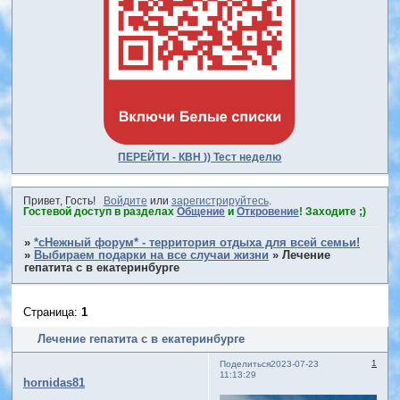
ПЕРЕЙТИ - КВН )) Тест неделю
Привет, Гость!
Войдите
или
зарегистрируйтесь
.
Гостевой доступ в разделах
Общение
и
Откровение
! Заходите ;)
»
*сНежный форум* - территория отдыха для всей семьи!
»
Выбираем подарки на все случаи жизни
»
Лечение
гепатита с в екатеринбурге
Страница:
1
Лечение гепатита с в екатеринбурге
1
Поделиться
2023-07-23
11:13:29
hornidas81