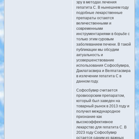
эру в методах лечения
гепатита C. В нынешнем году
подобные лекарственные
препараты остаются
величественными и
современными
инструментариями в борьбе с
только этим суровым
заболеванием печени. В такой
публикации мы обсудим
актуальность и
усовершенствование
использования Софосбувира,
Даклатасвира и Велпатасвира
в излечении гепатита C в
данном году.
Софосбувир считается
провизорским препаратом,
который был заведен на
товарный рынок в 2013 году и
получил международное
признание как
высокоэффективное
лекарство для гепатита C. В
2023 году Софосбувир
остается одним из важных