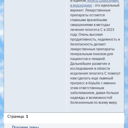
В едином,
купить софосбувир
в краснодаре
- это идеальный
вариант. Лекарственные
препараты остаются
главными врачебными
свершениями в методах
лечения гепатита C в 2023
году. Очень высокая
продуктивность, надежность и
безопасность делают
лекарственные препараты
генеральным поиском для
пациентов и лекарей.
Дальнейшее развитие и
исследования в области
исцеления гепатита C помогут
нам сделать еще львиный
прогресс в борьбе с именно
этим ответственным
заболеванием, давая больше
надежды и возможностей
болезненным по всему миру.
Страница:
1
Похожие темы