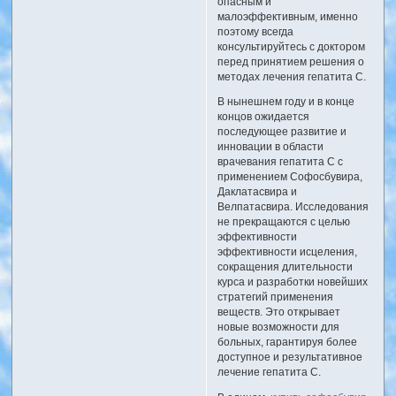
опасным и
малоэффективным, именно
поэтому всегда
консультируйтесь с доктором
перед принятием решения о
методах лечения гепатита C.
В нынешнем году и в конце
концов ожидается
последующее развитие и
инновации в области
врачевания гепатита C с
применением Софосбувира,
Даклатасвира и
Велпатасвира. Исследования
не прекращаются с целью
эффективности
эффективности исцеления,
сокращения длительности
курса и разработки новейших
стратегий применения
веществ. Это открывает
новые возможности для
больных, гарантируя более
доступное и результативное
лечение гепатита C.