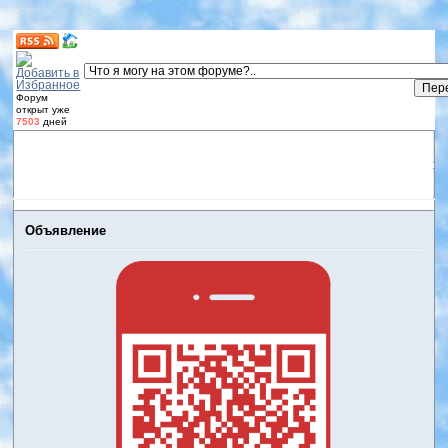
Форум
открыт уже
7503
дней
Форум
Участники
Правила
Регистрация
Дневники
пользователей
Войти
Активные темы
Объявление