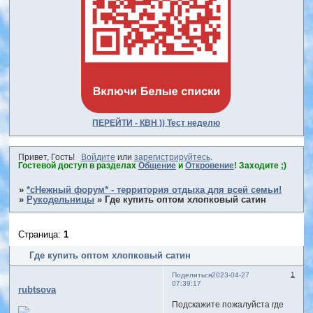
ПЕРЕЙТИ - КВН )) Тест неделю
Привет, Гость!
Войдите
или
зарегистрируйтесь
.
Гостевой доступ в разделах
Общение
и
Откровение
! Заходите ;)
»
*сНежный форум* - территория отдыха для всей семьи!
»
Рукодельницы
»
Где купить оптом хлопковый сатин
Страница:
1
Где купить оптом хлопковый сатин
1
Поделиться
2023-04-27
07:39:17
rubtsova
Подскажите пожалуйста где