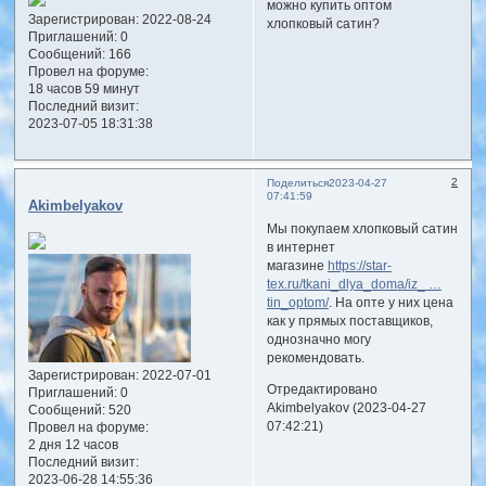
можно купить оптом
Зарегистрирован
: 2022-08-24
хлопковый сатин?
Приглашений:
0
Сообщений:
166
Провел на форуме:
18 часов 59 минут
Последний визит:
2023-07-05 18:31:38
2
Поделиться
2023-04-27
07:41:59
Akimbelyakov
Мы покупаем хлопковый сатин
в интернет
магазине
https://star-
tex.ru/tkani_dlya_doma/iz_ …
tin_optom/
. На опте у них цена
как у прямых поставщиков,
однозначно могу
рекомендовать.
Зарегистрирован
: 2022-07-01
Отредактировано
Приглашений:
0
Akimbelyakov (2023-04-27
Сообщений:
520
07:42:21)
Провел на форуме:
2 дня 12 часов
Последний визит:
2023-06-28 14:55:36