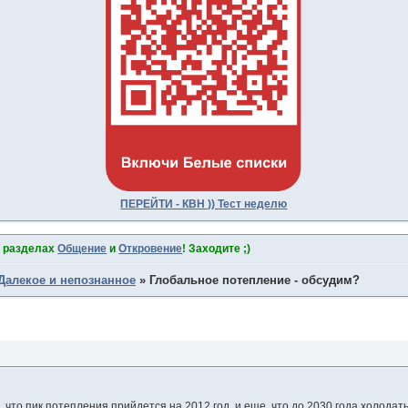
ПЕРЕЙТИ - КВН )) Тест неделю
в разделах
Общение
и
Откровение
! Заходите ;)
Далекое и непознанное
»
Глобальное потепление - обсудим?
, что пик потепления прийдется на 2012 год, и еще, что до 2030 года холодать