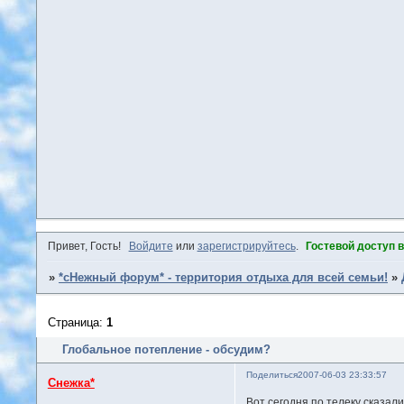
Привет, Гость!
Войдите
или
зарегистрируйтесь
.
Гостевой доступ 
»
*сНежный форум* - территория отдыха для всей семьи!
»
Страница:
1
Глобальное потепление - обсудим?
Поделиться
2007-06-03 23:33:57
Снежка*
Вот сегодня по телеку сказали