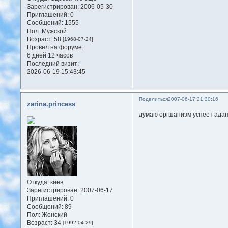
Зарегистрирован
: 2006-05-30
Приглашений:
0
Сообщений:
1555
Пол:
Мужской
Возраст:
58
[1968-07-24]
Провел на форуме:
6 дней 12 часов
Последний визит:
2026-06-19 15:43:45
Поделиться
2007-06-17 21:30:16
zarina.princess
думаю оргшанизм успеет адап
Откуда:
киев
Зарегистрирован
: 2007-06-17
Приглашений:
0
Сообщений:
89
Пол:
Женский
Возраст:
34
[1992-04-29]