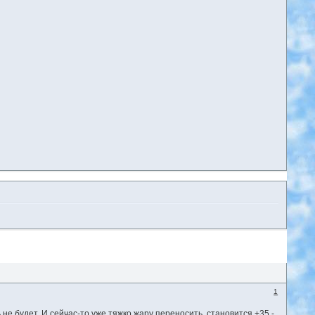
1
 не будет. И сейчас-то уже тяжко жару переносить, становится +35 -