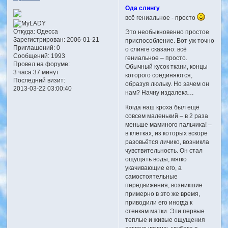
Ода слингу
всё гениальное - просто
Откуда:
Одесса
Это необыкновенно простое
Зарегистрирован
: 2006-01-21
приспособление. Вот уж точно
Приглашений:
0
о слинге сказано: всё
Сообщений:
1993
гениальное – просто.
Провел на форуме:
Обычный кусок ткани, концы
3 часа 37 минут
которого соединяются,
Последний визит:
образуя люльку. Но зачем он
2013-03-22 03:00:40
нам? Начну издалека…
Когда наш кроха был ещё
совсем маленький – в 2 раза
меньше маминого пальчика! –
в клетках, из которых вскоре
разовьётся личико, возникла
чувствительность. Он стал
ощущать воды, мягко
укачивающие его, а
самостоятельные
передвижения, возникшие
примерно в это же время,
приводили его иногда к
стенкам матки. Эти первые
теплые и живые ощущения