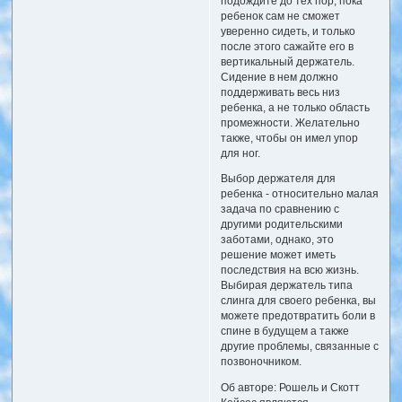
подождите до тех пор, пока
ребенок сам не сможет
уверенно сидеть, и только
после этого сажайте его в
вертикальный держатель.
Сидение в нем должно
поддерживать весь низ
ребенка, а не только область
промежности. Желательно
также, чтобы он имел упор
для ног.
Выбор держателя для
ребенка - относительно малая
задача по сравнению с
другими родительскими
заботами, однако, это
решение может иметь
последствия на всю жизнь.
Выбирая держатель типа
слинга для своего ребенка, вы
можете предотвратить боли в
спине в будущем а также
другие проблемы, связанные с
позвоночником.
Об авторе: Рошель и Скотт