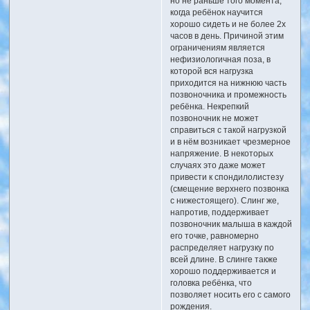
но не раньше того момента,
когда ребёнок научится
хорошо сидеть и не более 2х
часов в день. Причиной этим
ограничениям является
нефизиологичная поза, в
которой вся нагрузка
приходится на нижнюю часть
позвоночника и промежность
ребёнка. Некрепкий
позвоночник не может
справиться с такой нагрузкой
и в нём возникает чрезмерное
напряжение. В некоторых
случаях это даже может
привести к спондилолистезу
(смещение верхнего позвонка
с нижестоящего). Слинг же,
напротив, поддерживает
позвоночник малыша в каждой
его точке, равномерно
распределяет нагрузку по
всей длине. В слинге также
хорошо поддерживается и
головка ребёнка, что
позволяет носить его с самого
рождения.