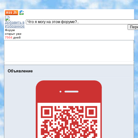
Форум
открыт уже
7504
дней
Форум
Участники
Правила
Регистрация
Дневники
пользователей
Войти
Активные темы
Объявление