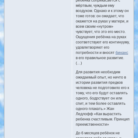
ребёнка соприкасается с
мёртвым, чуждым ему
воздухом. Однако и к этому он
тоже готов: он ожидает, что
окажется на руках у матери, и
всем своим «нутром»
чувствует, что это его место.
Ощущения ребёнка на руках
соответствуют его континууму,
удовлетворяют его
потребности и вносят
бинанс
в его правильное развитие.
(…)
Для развития необходим
ожидаемый опыт, но ничто в
истории развития предков
человека не подготовило его к
тому, что его будут оставлять
одного, бодрствует он или
спит, и тем более оставлять
одного плакать.» Жан
Ледлофф «Как вырастить
ребенка счастливым. Принцип
преемственности»
До 6 месяцев ребёнок не