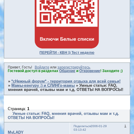
ПЕРЕЙТИ - КВН )) Тест неделю
Привет, Гость!
Войдите
или
зарегистрируйтесь
.
Гостевой доступ в разделах
Общение
и
Откровение
! Заходите ;)
»
*сНежный форум* - территория отдыха для всей семьи!
»
Мамы-кенгуру :) и СЛИНГо-мамы
»
Умные статьи: FAQ,
мнения врачей, отзывы мам и т.д. ОТВЕТЫ НА ВОПРОСЫ!
Страница:
1
Умные статьи: FAQ, мнения врачей, отзывы мам и т.д.
ОТВЕТЫ НА ВОПРОСЫ!
1
Поделиться
2006-01-29
03:13:42
MyLADY