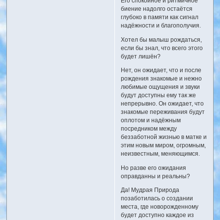
Его спокойное и ритмичное
биение надолго остаётся
глубоко в памяти как сигнал
надёжности и благополучия.
Хотел бы малыш рождаться,
если бы знал, что всего этого
будет лишён?
Нет, он ожидает, что и после
рождения знакомые и нежно
любимые ощущения и звуки
будут доступны ему так же
непрерывно. Он ожидает, что
знакомые переживания будут
оплотом и надёжным
посредником между
беззаботной жизнью в матке и
этим новым миром, огромным,
неизвестным, меняющимся.
Но разве его ожидания
оправданны и реальны?
Да! Мудрая Природа
позаботилась о создании
места, где новорожденному
будет доступно каждое из