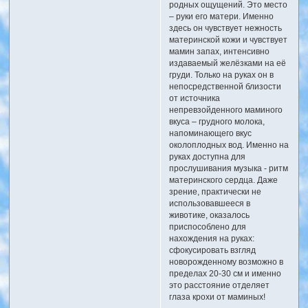
родных ощущений. Это место
– руки его матери. Именно
здесь он чувствует нежность
материнской кожи и чувствует
мамин запах, интенсивно
издаваемый желёзками на её
груди. Только на руках он в
непосредственной близости
от источника
непревзойденного маминого
вкуса – грудного молока,
напоминающего вкус
околоплодных вод. Именно на
руках доступна для
прослушивания музыка - ритм
материнского сердца. Даже
зрение, практически не
использовавшееся в
животике, оказалось
приспособлено для
нахождения на руках:
сфокусировать взгляд
новорожденному возможно в
пределах 20-30 см и именно
это расстояние отделяет
глаза крохи от маминых!