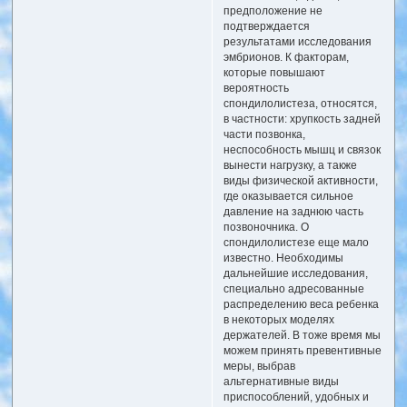
предположение не
подтверждается
результатами исследования
эмбрионов. К факторам,
которые повышают
вероятность
спондилолистеза, относятся,
в частности: хрупкость задней
части позвонка,
неспособность мышц и связок
вынести нагрузку, а также
виды физической активности,
где оказывается сильное
давление на заднюю часть
позвоночника. О
спондилолистезе еще мало
известно. Необходимы
дальнейшие исследования,
специально адресованные
распределению веса ребенка
в некоторых моделях
держателей. В тоже время мы
можем принять превентивные
меры, выбрав
альтернативные виды
приспособлений, удобных и