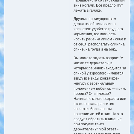
парашютиста со свисающими
вниз ногами. Все предпочтут
лежать в гамаке.
Другими преимуществом
держателей типа слинга
являются: удобство грудного
кормления, возможность
носить ребенка лицом к себе и
от себя, располагать слинг на
спине, на груди и на боку.
Вы можете задать вопрос: "А
как же те держатели, в
которых ребенок находится за
спиной у взрослого (имеются
ввиду все виды рюкзачков-
кенгуру с вертикальным
положением ребенка. — прим.
перев.)? Они плохие?
Начиная с какого возраста или
с какого этапа развития
является безопасным
ношение детей в них. На что
следует обратить внимание
при покупке таких
держателей?" Мой ответ -