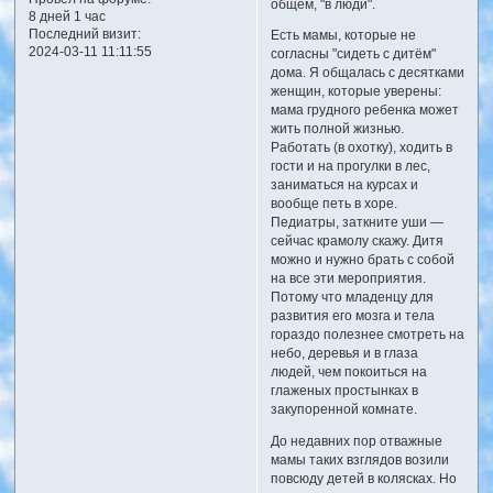
общем, "в люди".
8 дней 1 час
Последний визит:
Есть мамы, которые не
2024-03-11 11:11:55
согласны "сидеть с дитём"
дома. Я общалась с десятками
женщин, которые уверены:
мама грудного ребенка может
жить полной жизнью.
Работать (в охотку), ходить в
гости и на прогулки в лес,
заниматься на курсах и
вообще петь в хоре.
Педиатры, заткните уши —
сейчас крамолу скажу. Дитя
можно и нужно брать с собой
на все эти мероприятия.
Потому что младенцу для
развития его мозга и тела
гораздо полезнее смотреть на
небо, деревья и в глаза
людей, чем покоиться на
глаженых простынках в
закупоренной комнате.
До недавних пор отважные
мамы таких взглядов возили
повсюду детей в колясках. Но