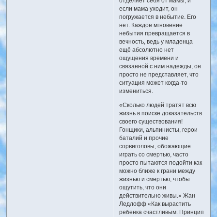
отделяет себя от мамы, и
если мама уходит, он
погружается в небытие. Его
нет. Каждое мгновение
небытия превращается в
вечность, ведь у младенца
ещё абсолютно нет
ощущения времени и
связанной с ним надежды, он
просто не представляет, что
ситуация может когда-то
измениться.
«Сколько людей тратят всю
жизнь в поиске доказательств
своего существования!
Гонщики, альпинисты, герои
баталий и прочие
сорвиголовы, обожающие
играть со смертью, часто
просто пытаются подойти как
можно ближе к грани между
жизнью и смертью, чтобы
ощутить, что они
действительно живы.» Жан
Ледлофф «Как вырастить
ребенка счастливым. Принцип