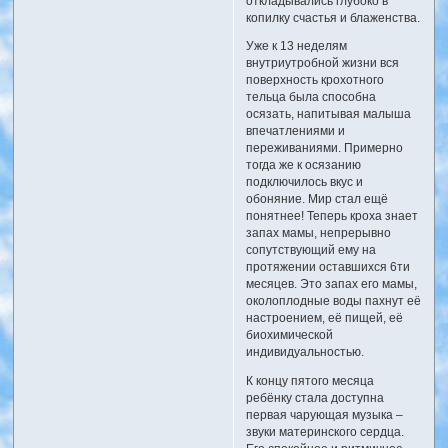
откладывались глубоко в
копилку счастья и блаженства.
Уже к 13 неделям
внутриутробной жизни вся
поверхность крохотного
тельца была способна
осязать, напитывая малыша
впечатлениями и
переживаниями. Примерно
тогда же к осязанию
подключилось вкус и
обоняние. Мир стал ещё
понятнее! Теперь кроха знает
запах мамы, непрерывно
сопутствующий ему на
протяжении оставшихся 6ти
месяцев. Это запах его мамы,
околоплодные воды пахнут её
настроением, её пищей, её
биохимической
индивидуальностью.
К концу пятого месяца
ребёнку стала доступна
первая чарующая музыка –
звуки материнского сердца.