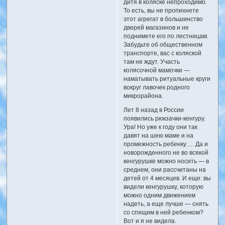
дитя в коляске непроходимо.
То есть, вы не пропихнете
этот агрегат в большинство
дверей магазинов и не
поднимете его по лестницам.
Забудьте об общественном
транспорте, вас с коляской
там не ждут. Участь
колясочной мамочки —
наматывать ритуальные круги
вокруг лавочек родного
микрорайона.
Лет 8 назад в России
появились рюкзачки-кенгуру.
Ура! Но уже к году они так
давят на шею маме и на
промежность ребенку…. Да и
новорожденного не во всякой
кенгурушке можно носить — в
среднем, они рассчитаны на
детей от 4 месяцев. И еще: вы
видели кенгурушку, которую
можно одним движением
надеть, а еще лучше — снять
со спящим в ней ребенком?
Вот и я не видела.