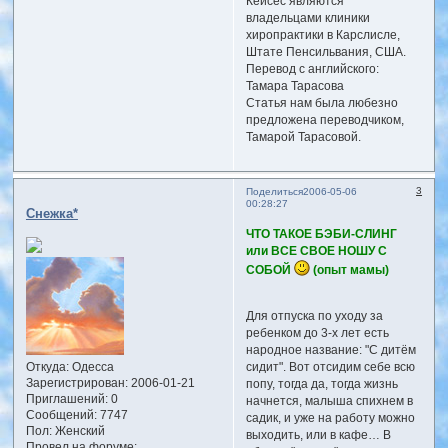
Кейсес являются
владельцами клиники
хиропрактики в Карслисле,
Штате Пенсильвания, США.
Перевод с английского:
Тамара Тарасова
Статья нам была любезно
предложена переводчиком,
Тамарой Тарасовой.
3
Поделиться
2006-05-06
00:28:27
Снежка*
ЧТО ТАКОЕ БЭБИ-СЛИНГ
или ВСЕ СВОЕ НОШУ С
СОБОЙ
(опыт мамы)
Для отпуска по уходу за
ребенком до 3-х лет есть
народное название: "С дитём
Откуда:
Одесса
сидит". Вот отсидим себе всю
Зарегистрирован
: 2006-01-21
попу, тогда да, тогда жизнь
Приглашений:
0
начнется, малыша спихнем в
Сообщений:
7747
садик, и уже на работу можно
Пол:
Женский
выходить, или в кафе… В
Провел на форуме: