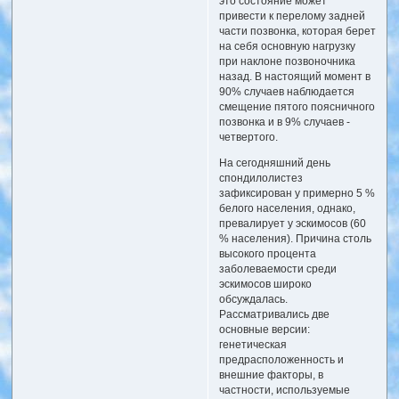
это состояние может
привести к перелому задней
части позвонка, которая берет
на себя основную нагрузку
при наклоне позвоночника
назад. В настоящий момент в
90% случаев наблюдается
смещение пятого поясничного
позвонка и в 9% случаев -
четвертого.
На сегодняшний день
спондилолистез
зафиксирован у примерно 5 %
белого населения, однако,
превалирует у эскимосов (60
% населения). Причина столь
высокого процента
заболеваемости среди
эскимосов широко
обсуждалась.
Рассматривались две
основные версии:
генетическая
предрасположенность и
внешние факторы, в
частности, используемые