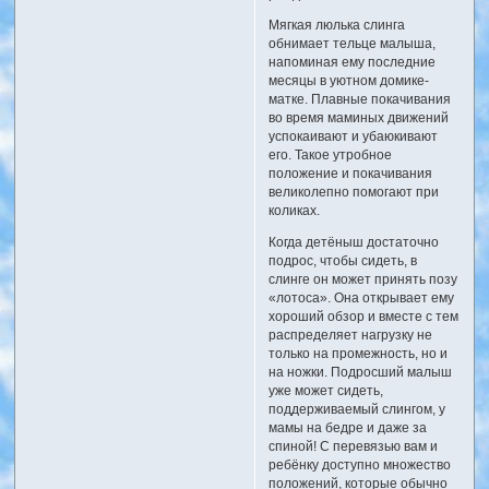
Мягкая люлька слинга
обнимает тельце малыша,
напоминая ему последние
месяцы в уютном домике-
матке. Плавные покачивания
во время маминых движений
успокаивают и убаюкивают
его. Такое утробное
положение и покачивания
великолепно помогают при
коликах.
Когда детёныш достаточно
подрос, чтобы сидеть, в
слинге он может принять позу
«лотоса». Она открывает ему
хороший обзор и вместе с тем
распределяет нагрузку не
только на промежность, но и
на ножки. Подросший малыш
уже может сидеть,
поддерживаемый слингом, у
мамы на бедре и даже за
спиной! С перевязью вам и
ребёнку доступно множество
положений, которые обычно