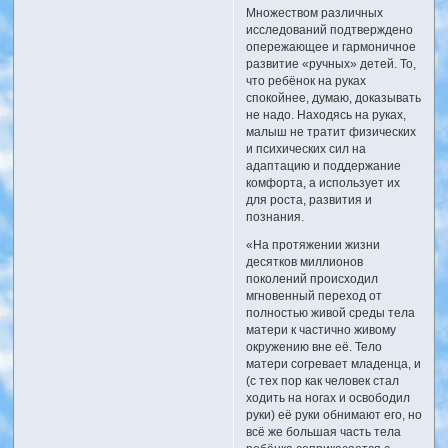
Множеством различных
исследований подтверждено
опережающее и гармоничное
развитие «ручных» детей. То,
что ребёнок на руках
спокойнее, думаю, доказывать
не надо. Находясь на руках,
малыш не тратит физических
и психических сил на
адаптацию и поддержание
комфорта, а использует их
для роста, развития и
познания.
«На протяжении жизни
десятков миллионов
поколений происходил
мгновенный переход от
полностью живой среды тела
матери к частично живому
окружению вне её. Тело
матери согревает младенца, и
(с тех пор как человек стал
ходить на ногах и освободил
руки) её руки обнимают его, но
всё же большая часть тела