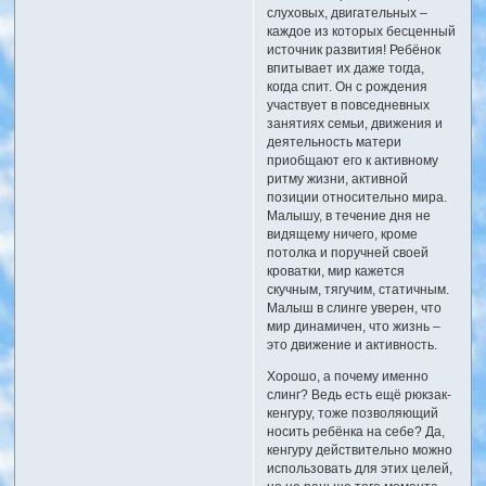
слуховых, двигательных –
каждое из которых бесценный
источник развития! Ребёнок
впитывает их даже тогда,
когда спит. Он с рождения
участвует в повседневных
занятиях семьи, движения и
деятельность матери
приобщают его к активному
ритму жизни, активной
позиции относительно мира.
Малышу, в течение дня не
видящему ничего, кроме
потолка и поручней своей
кроватки, мир кажется
скучным, тягучим, статичным.
Малыш в слинге уверен, что
мир динамичен, что жизнь –
это движение и активность.
Хорошо, а почему именно
слинг? Ведь есть ещё рюкзак-
кенгуру, тоже позволяющий
носить ребёнка на себе? Да,
кенгуру действительно можно
использовать для этих целей,