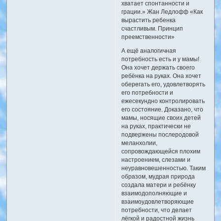
хватает спонтанности и
грации.» Жан Ледлофф «Как
вырастить ребенка
счастливым. Принцип
преемственности»
А ещё аналогичная
потребность есть и у мамы!
Она хочет держать своего
ребёнка на руках. Она хочет
оберегать его, удовлетворять
его потребности и
ежесекундно контролировать
его состояние. Доказано, что
мамы, носящие своих детей
на руках, практически не
подвержены послеродовой
меланхолии,
сопровождающейся плохим
настроением, слезами и
неуравновешенностью. Таким
образом, мудрая природа
создала матери и ребёнку
взаимодополняющие и
взаимоудовлетворяющие
потребности, что делает
лёгкой и радостной жизнь