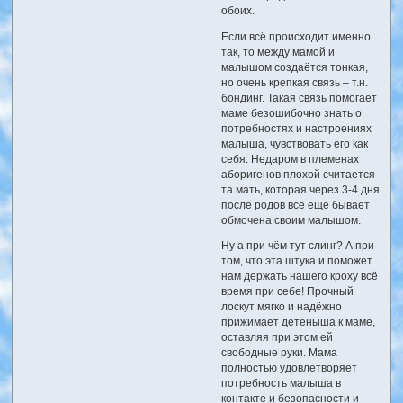
обоих.
Если всё происходит именно
так, то между мамой и
малышом создаётся тонкая,
но очень крепкая связь – т.н.
бондинг. Такая связь помогает
маме безошибочно знать о
потребностях и настроениях
малыша, чувствовать его как
себя. Недаром в племенах
аборигенов плохой считается
та мать, которая через 3-4 дня
после родов всё ещё бывает
обмочена своим малышом.
Ну а при чём тут слинг? А при
том, что эта штука и поможет
нам держать нашего кроху всё
время при себе! Прочный
лоскут мягко и надёжно
прижимает детёныша к маме,
оставляя при этом ей
свободные руки. Мама
полностью удовлетворяет
потребность малыша в
контакте и безопасности и