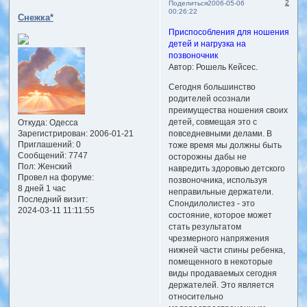
2
Поделиться
2006-05-06
00:26:22
Снежка*
Приспособления для ношения
детей и нагрузка на
позвоночник
Автор: Рошель Кейсес.
Сегодня большинство
родителей осознали
преимущества ношения своих
детей, совмещая это с
Откуда:
Одесса
повседневными делами. В
Зарегистрирован
: 2006-01-21
Приглашений:
0
тоже время мы должны быть
Сообщений:
7747
осторожны дабы не
Пол:
Женский
навредить здоровью детского
Провел на форуме:
позвоночника, используя
8 дней 1 час
неправильные держатели.
Последний визит:
Спондилолистез - это
2024-03-11 11:11:55
состояние, которое может
стать результатом
чрезмерного напряжения
нижней части спины ребенка,
помещенного в некоторые
виды продаваемых сегодня
держателей. Это является
относительно