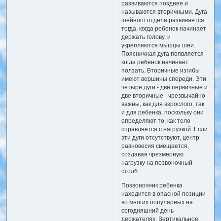
развиваются позднее и
называются вторичными. Дуга
шейного отдела развивается
тогда, когда ребенок начинает
держать голову, и
укрепляются мышцы шеи.
Поясничная дуга появляется
когда ребенок начинает
ползать. Вторичные изгибы
имеют вершины спереди. Эти
четыре дуги - две первичные и
две вторичные - чрезвычайно
важны, как для взрослого, так
и для ребенка, поскольку они
определяют то, как тело
справляется с нагрузкой. Если
эти дуги отсутствуют, центр
равновесия смещается,
создавая чрезмерную
нагрузку на позвоночный
столб.
Позвоночник ребенка
находится в опасной позиции
во многих популярных на
сегодняшний день
держателях. Вертикальное