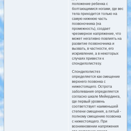
положение ребенка с
болтающимися ногами, где вес
тела приходится только на
самую нижнюю часть
позвоночника (на
промежность), создает
чрезмерное напряжение, что
может негативно повлиять на
развитие позвоночника и
вызвать, в частности, его
искривление, а в некоторых
случаях привести к
спондилолистезу.
Спондилолистез
определяется как смещение
верхнего позвонка с
нижестоящего. Острота
заболевания определяется
согласно шкале Мейердинга,
где первый уровень
соответствует наименьшей
степени смещения, а пятый -
полному смещению позвонка
с нижестоящего. При
возникновении напряжения