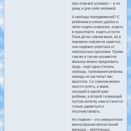
при этом всё успевает – и по
дому, и для себя любимой.
А свобода передвижений? С
ребёнком в слинге удобно и
легко ходить в магазин, ездить
в транспорте, ходить в гости.
Пока детка совсем мала, её в
перевязи совсем не заметно,
она надёжно упрятана от
любопытных прохожих. Прямо
там же и так же незаметно
малышу можно предложить
грудь - ещё одна степень
свободы, требования ребёнка
никогда не застигнут вас
врасплох. Со слингом можно
просто гулять, a маме,
несущей в одной руке
ребёнка, а второй толкающей
пустую коляску, нам останется
только удивиться и
посочувствовать.
Но главное – это невероятное
многообразие впечатлений
малыша – зрительных,