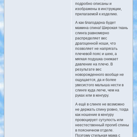
подробно описаны и
изображены в инструкции,
прилагаемой к изделию.
А как благодарна будет
мамина спина! Широкая ткань
слинга равномерно
распределяет вес
драгоценной ноши, что
позволяет не напрягать
плечевой пояс и шею, а
мягкая подушка снижает
давление на плечо. В
результате вес
новорожденного вообще не
ощущается, да и более
увесистого малыша нести в
слинге куда легче, чем на
руках или в кенгуру.
А ещё в слинге не возможно
не держать спину ровно, тогда
как ношение в кенгуру
провоцирует сутулость или
неестественный прогиб спины
в поясничном отделе.
Поэтому стильная мама с