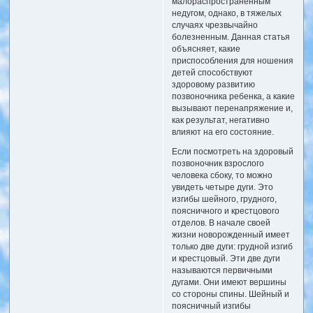
малораспространенным
недугом, однако, в тяжелых
случаях чрезвычайно
болезненным. Данная статья
объясняет, какие
приспособления для ношения
детей способствуют
здоровому развитию
позвоночника ребенка, а какие
вызывают перенапряжение и,
как результат, негативно
влияют на его состояние.
Если посмотреть на здоровый
позвоночник взрослого
человека сбоку, то можно
увидеть четыре дуги. Это
изгибы шейного, грудного,
поясничного и крестцового
отделов. В начале своей
жизни новорожденный имеет
только две дуги: грудной изгиб
и крестцовый. Эти две дуги
называются первичными
дугами. Они имеют вершины
со стороны спины. Шейный и
поясничный изгибы