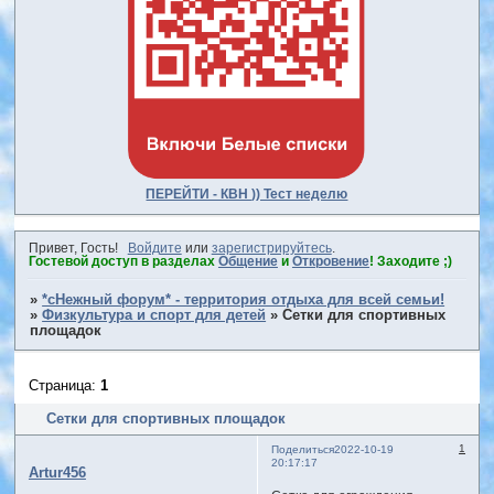
ПЕРЕЙТИ - КВН )) Тест неделю
Привет, Гость!
Войдите
или
зарегистрируйтесь
.
Гостевой доступ в разделах
Общение
и
Откровение
! Заходите ;)
»
*сНежный форум* - территория отдыха для всей семьи!
»
Физкультура и спорт для детей
»
Сетки для спортивных
площадок
Страница:
1
Сетки для спортивных площадок
1
Поделиться
2022-10-19
20:17:17
Artur456