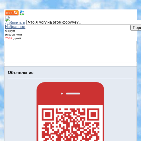
Форум
открыт уже
7502
дней
Форум
Участники
Правила
Регистрация
Дневники
пользователей
Войти
Активные темы
Объявление