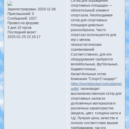
Сетка для ограждения
спортивных площадок —
Зарегистрирован
: 2020-11-06
обязательный элемент
Приглашений:
0
спортзала. Необходимая
Сообщений:
1027
сетка для спортивных
Провел на форуме:
площадок довольно
3 дня 10 часов
разнообразна. Часто
Последний визит:
спортзал используется для
2025-01-25 22:16:17
игр с мячом,
легкоатлетических
соревнований.
Соответственно, для его
оборудования требуются
волейбольные, футбольные,
бадминтонные,
баскетбольные сетки.
Компания "СпортСтандарт"
https://sportstandart.net/catalog/zagra
setki/
производит
высококачественную сетку для
спортивных залов из
долговечных материалов и
различных характеристик
(модель, цвет, толщина нити и
тд). Лучшая цена, качество и
полное соответствие вашим
требованием, так что